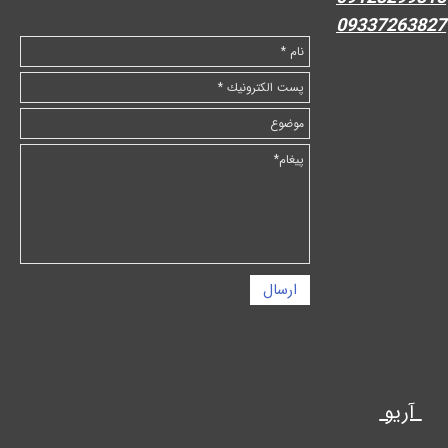
09337263827
ارسال
آریو