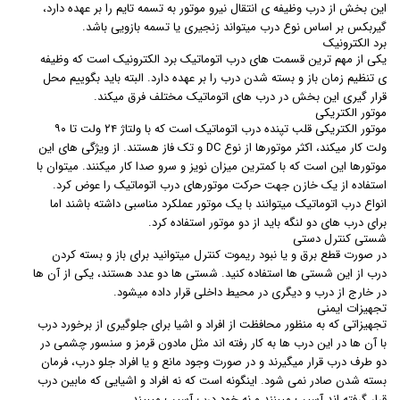
این بخش از درب وظیفه ی انتقال نیرو موتور به تسمه تایم را بر عهده دارد،
گیربکس بر اساس نوع درب میتواند زنجیری یا تسمه بازویی باشد.
برد الکترونیک
یکی از مهم ترین قسمت های درب اتوماتیک برد الکترونیک است که وظیفه
ی تنظیم زمان باز و بسته شدن درب را بر عهده دارد. البته باید بگوییم محل
قرار گیری این بخش در درب های اتوماتیک مختلف فرق میکند.
موتور الکتریکی
موتور الکتریکی قلب تپنده درب اتوماتیک است که با ولتاژ ۲۴ ولت تا ۹۰
ولت کار میکند، اکثر موتورها از نوع DC و تک فاز هستند. از ویژگی های این
موتورها این است که با کمترین میزان نویز و سرو صدا کار میکنند. میتوان با
استفاده از یک خازن جهت حرکت موتورهای درب اتوماتیک را عوض کرد.
انواع درب اتوماتیک میتوانند با یک موتور عملکرد مناسبی داشته باشند اما
برای درب های دو لنگه باید از دو موتور استفاده کرد.
شستی کنترل دستی
در صورت قطع برق و یا نبود ریموت کنترل میتوانید برای باز و بسته کردن
درب از این شستی ها استفاده کنید. شستی ها دو عدد هستند، یکی از آن ها
در خارج از درب و دیگری در محیط داخلی قرار داده میشود.
تجهیزات ایمنی
تجهیزاتی که به منظور محافظت از افراد و اشیا برای جلوگیری از برخورد درب
با آن ها در این درب ها به کار رفته اند مثل مادون قرمز و سنسور چشمی در
دو طرف درب قرار میگیرند و در صورت وجود مانع و یا افراد جلو درب، فرمان
بسته شدن صادر نمی شود. اینگونه است که نه افراد و اشیایی که مابین درب
قرار گرفته اند آسیب میبنند و نه خود درب آسیب میبیند.