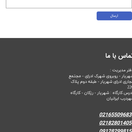
ارسال
ماس با ما
فتر مدیریت :
هریار - روبروی شهرک ادرای - مجتمع
جاری ادرای شهریار - طبقه دوم پلاک
22
درس کارگاه : شهریار - رزکان - کارگاه
هردرب ایرانیان
02165509683
02182801405
09128299815