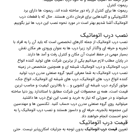
ریموت کنترل
ریموت ها برای کنترل از راه دور ساخته شده اند، ریموت ها دارای برد
الکترونیکی و کلیدهایی برای فرمان دادن هستند. حال که با قطعات درب
اتوماتیک آشنا شدیم بهتر است در مورد نحوه نصب این درب ها نیز بگوییم.
نصب درب اتوماتیک
نصب درب اتوماتیک از جمله کارهای تخصصی است که باید آن را به افراد با
تجربه و حرفه ای واگذار کرد زیرا درب ها به عنوان ورودی هر مکان نقش
بسیار مهمی در حفظ امنیت آن مکان و کنترل رفت و آمد ها دارند.
در پایان مطلب لازم میدانیم یکی از برترین شرکت های تولید کننده انواع
درب اتوماتیک و درب اتوماتیک شیشه ای و همچنین متخصص در زمینه
نصب درب اتوماتیک به شما معرفی کنیم؛ گروه صنعتی مدرن درب تولید
کننده انواع درب های اتوماتیک، درب های شیشه ای اتوماتیک، انواع جک،
موتور کرکره، درب شیشه ای کشویی و … با بالاترین کیفیت و مناسب ترین
قیمت است، همه ی محصولات این شرکت مطابق با استاندارد روز دنیا ساخته
میشوند و در صورتی که نیاز به خرید و نصب این نوع درب ها داشتید
میتوانید روی گروه صنعتی مدرن درب حساب کنید. تکنسین ها و مهندسین
این مجموعه باتجربه، حرفه ای و دلسوز هستند و نصب درب اتوماتیک را به
نحو احسنت انجام خواهند داد.
قیمت درب اتوماتیک
تعیین
قیمت درب اتوماتیک
بدون توجه به جزئیات امکان‌پذیر نیست. حتی