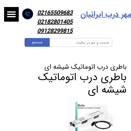
هر درب ایرانیا
ن
02165509683
02182801405
09128299815
جستجو
باطری درب اتوماتیک شیشه ای
باطری درب اتوماتیک
شیشه ای