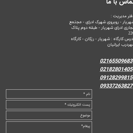
ماس با ما
فتر مدیریت :
هریار - روبروی شهرک ادرای - مجتمع
جاری ادرای شهریار - طبقه دوم پلاک
22
درس کارگاه : شهریار - رزکان - کارگاه
هردرب ایرانیان
02165509683
02182801405
09128299815
09337263827