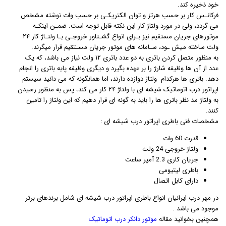
خود ذخیره کند.
فرکانـس کار بر حسب هرتز و توان الکتریکـی بر حسب وات نوشته مشخص
می گردد، ولی در مورد ولتاژ کار این نکته قابل توجه است. ضمـن اینکـه
موتورهای جریان مستقیم نیز بـرای انواع گشـتاور خروجـی بـا ولتـاژ کار ۲۴
ولت ساخته میش ـود، سـامانه های موتور جریان مسـتقیم قرار میگرند.
به منظور متصل کردن باتری به دو عدد باتری ۱۲ ولت نیاز می باشد، که یک
عدد از آن ها وظیفه شارژ را بر عهده بگیرد و دیگری وظیفه پایه باتری را انجام
دهد. باتری ها هرکدام ولتاژ دوازده دارند، اما همانگونه که می دانید سیستم
اپراتور درب اتوماتیک شیشه ای با ولتاژ ۲۴ کار می کند، پس به منظور رسیدن
به ولتاژ مد نظر باتری ها را باید به گونه ای قرار دهیم که این ولتاژ را تامین
کنند.
مشخصات فنی باطری اپراتور درب شیشه ای :
قدرت 60 وات
ولتاژ خروجی 24 ولت
جریان کاری 2.3 آمپر ساعت
باطری لیتیومی
دارای کابل اتصال
در مهر درب ایرانیان انواع باطری اپراتور درب شیشه ای شامل برندهای برتر
موجود می باشد .
همچنین بخوانید مقاله
موتور دانکر درب اتوماتیک