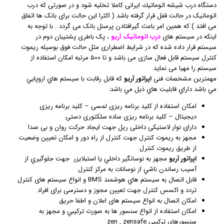
دستگاه درب شيشه اتوماتيك ايرانی کاملا تخلیه شود و در صورتی که درب
اتوماتیک در حالت قفل قرار گرفته باشد ( اکثرا این حالت برای بانک ها اتفاق
می افتد ) که همین امر باعث گیرافتادن پرسنل بانک می گردد . با توجه به
اینکه در سیستم های
درب اتوماتیک آریو
، پک باطری پشتیبان دوم در
سیستم قرار داده شده که در شرایط اضطراری مثل حالت فوق بوسیله ریموت
کنترل سیستم قابل فعال سازی می باشد و تا ۵۰۰ مرتبه امکان استفاده از
سیستم را مهیا می نماید.
مهمترین مشخصات فنی
اپراتور آریو
كه قابل رقابت با سيستم هاي اروپايي
مي باشد داراي قابليت هاي ذيل مي باشد:
امکان استفاده از کلید برنامه ریزی لمسی – کلید برنامه ریزی
دیجیتال – کلید برنامه ریزی ساده سلکتوری دستی
دارای نوار لاستیکی داخلی ریل جهت ایجاد حرکت روان و بی صدا
مجهز به ريموت كنترل جهت كنترل از راه دور و امکان تعیین وضعیت
از طریق ریموت کنترل
اپراتور آریو
مجهز به نوسانگير داخلي یا استبلایزر جهت جلوگيري از
آسيب رساندن ناشي از نوسانات به مركز كنترل
قابل اتصال به سيستم هاي هوشمند BMS و انواع سیستم های کنترل
تردد و اکسس کنترل جهت تعیین مجوز و دسترسی برای افراد
امکان اتصال به انواع سیستم های اعلان و اطفا حریق
امكان استفاده از انواع سنسور ها به صورت تركيبي و مجهز به
سنسورهاي تركيبي zen , zensafe