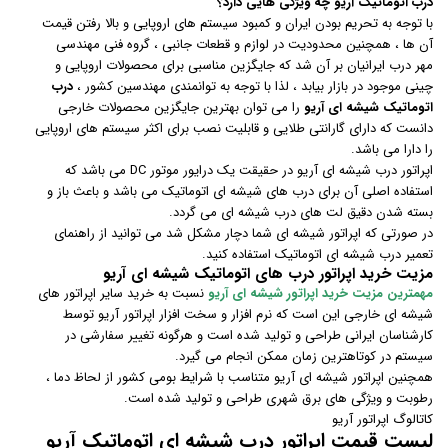
درب اتوماتیک آریو چه ویژگی هایی دارد؟
با توجه به تحریم بودن ایران و کمبود سیستم های اروپایی و بالا رفتن قیمت
آن ها ، همچنین محدودیت در لوازم و قطعات جانبی ، گروه فنی مهندسی
مهر درب ایرانیان بر آن شد که جایگزین مناسبی برای محصولات اروپایی و
چینی موجود در بازار بیابد ، لذا با توجه به توانمندی مهندسین کشور ،
درب
اتوماتیک شیشه ای آریو
را می توان بهترین جایگزین محصولات خارجی
دانست که دارای گارانتی طلایی و قابلیت نصب برای اکثر سیستم های اروپایی
را دارا می باشد.
اپراتور درب شیشه ای آریو در حقیقت یک درایور موتور DC می باشد که
استفاده اصلی آن برای درب های شیشه ای اتوماتیک می باشد و باعث باز و
بسته شدن دقیق لت های درب شیشه ای می گردد.
در صورتی که اپراتور شیشه ای شما دچار مشکل شد می توانید از راهنمای
تعمیر درب شیشه ای اتوماتیک استفاده کنید.
مزیت خرید اپراتور درب های اتوماتیک شیشه ای آریو
مهمترین مزیت خرید اپراتور شیشه ای آریو
نسبت به خرید سایر اپراتور های
شیشه ای خارجی این است که نرم افزار و سخت افزار اپراتور آریو توسط
کارشناسان ایرانی طراحی و تولید شده است و هرگونه تغییر سفارشی در
سیستم در کوتاهترین زمان ممکن انجام می گیرد.
همچنین اپراتور شیشه ای آریو متناسب با شرایط بومی کشور از لحاظ دما ،
رطوبت و ویژگی های برق شهری طراحی و تولید شده است.
کاتالوگ اپراتور آریو
لیست قیمت اپراتور درب شیشه ای اتوماتیک آریو