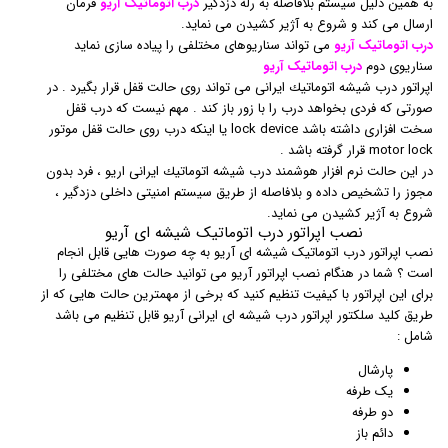
به همین دلیل سیستم بلافاصله به رله دزدگیر
درب اتوماتیک آریو
فرمان
ارسال می کند و شروع به آژیر کشیدن می نماید.
درب اتوماتیک آریو
می تواند سناریوهای مختلفی را پیاده سازی نماید
سناریوی دوم
درب اتوماتیک آریو
اپراتور درب شيشه اتوماتيك ايرانی می تواند روی حالت قفل قرار بگیرد . در
صورتی که فردی بخواهد درب را با زور باز کند . مهم نیست که درب قفل
سخت افزاری داشته باشد lock device یا اینکه درب روی حالت قفل موتور
motor lock قرار گرفته باشد .
در این حالت نرم افزار هوشمند درب شيشه اتوماتيك ايرانی اریو ، فرد بدون
مجوز را تشخیص داده و بلافاصله از طریق سیستم امنیتی داخلی دزدگیر ،
شروع به آژیر کشیدن می نماید.
نصب اپراتور درب اتوماتیک شیشه ای آریو
نصب اپراتور درب اتوماتیک شیشه ای آریو به چه صورت هایی قابل انجام
است ؟ شما در هنگام نصب اپراتور آریو می توانید حالت های مختلفی را
برای این اپراتور با کیفیت تنظیم کنید که برخی از مهمترین حالت هایی که از
طریق کلید سلکتور اپراتور درب شیشه ای ایرانی آریو قابل تنظیم می باشد
شامل :‌
پارشال
یک طرفه
دو طرفه
دائم باز