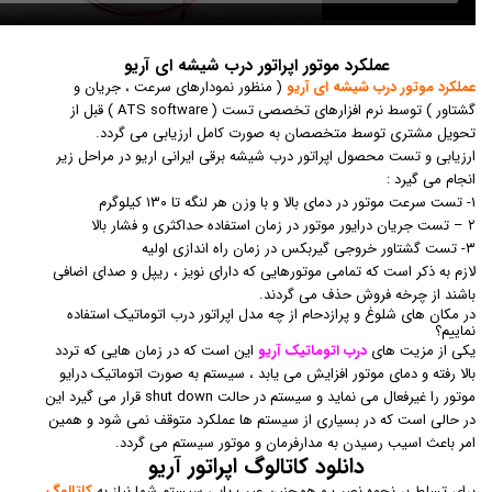
عملکرد موتور اپراتور درب شیشه ای آریو
عملکرد موتور درب شیشه ای آریو
( منظور نمودارهای سرعت ، جریان و
گشتاور ) توسط نرم افزارهای تخصصی تست ( ATS software ) قبل از
تحویل مشتری توسط متخصصان به صورت کامل ارزیابی می گردد.
ارزیابی و تست محصول اپراتور درب شيشه برقی ايرانی اریو در مراحل زیر
انجام می گیرد :
۱- تست سرعت موتور در دمای بالا و با وزن هر لنگه تا ۱۳۰ کیلوگرم
۲ – تست جریان درایور موتور در زمان استفاده حداکثری و فشار بالا
۳- تست گشتاور خروجی گیربکس در زمان راه اندازی اولیه
لازم به ذکر است که تمامی موتورهایی که دارای نویز ، ریپل و صدای اضافی
باشند از چرخه فروش حذف می گردند.
در مکان های شلوغ و پرازدحام از چه مدل اپراتور درب اتوماتیک استفاده
نماییم؟
یکی از مزیت های
درب اتوماتیک آریو
این است که در زمان هایی که تردد
بالا رفته و دمای موتور افزایش می یابد ، سیستم به صورت اتوماتیک درایو
موتور را غیرفعال می نماید و سیستم در حالت shut down قرار می گیرد این
در حالی است که در بسیاری از سیستم ها عملکرد متوقف نمی شود و همین
امر باعث اسیب رسیدن به مدارفرمان و موتور سیستم می گردد.
دانلود کاتالوگ اپراتور آریو
برای تسلط بر نحوه نصب و همچنین عیب یابی سیستم شما نیاز به
کاتالوگ