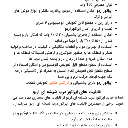
توان مصرفي 150 وات
اپراتور آریو
امکان استفاده از موتور پرقدرت دانکر و انواع موتور های
ایرانی و ترک
دارای ریل با مقطع قابل تعویض الومینیومی ۴ متری
نصب و کاربری آسان
اپراتور آریو
امکان استفاده از باطری پشتیبان ۳۰ تا ۶۰ وات که امکان باز و بسته
شدن از ۱۵۰ تا ۳۰۰ بار را مهیا می نماید
استفاده از بهترین مواد و قطعات مکانیکی با کیفیت در ساخت و تولید
هنگر و غلطک ها به منظور جلوگیری و کاهش استهلاک غلطک ها و
عدم انتقال ضربه و صدا در زمان باز و بسته شدن درب ها
استفاده از سطح مقطع قابل تعویض الومینیومی و امکان استفاده از
سطح مقطع قابل تعویض تمام استیل به همراه نوار لاستیکی درجه
یک جهت ایجاد حرکت نرم و بی صدا
اپراتور آریو
دارای پشتیبانی و
گارانتی طلایی
تعویض قطعات
قابلیت های اپراتور درب شیشه ای اریو
شما با خرید اپراتور درب شیشه ای آریو از قابلیت های بسیاری بهره مند می
شوید. برخی از مهمترین قابلیت های اپراتور درب شیشه ای آریو عبارتنداز :
حداكثر وزن و قابلیت جابه جایی در حالت دولنگه 130 كيلوگرم و در
حالت تك لنگه 160 كيلوگرم
موتور پر قدرت با قابلیت تردد نامحدود