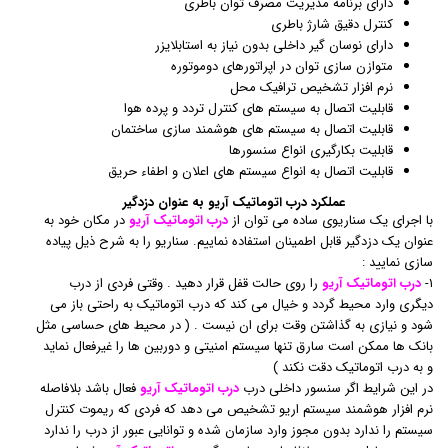
دارای برنامه مدیریت مصرف توان باطری
کنترل دقیق شارژ باطری
دارای نوسان گیر داخلی بدون نیاز به استابلایزر
متوازن سازی توان در اپراتورهای دوموتوره
نرم افزار تشخیص ترافیک محل
قابلیت اتصال به سیستم های کنترل تردد و پرده هوا
قابلیت اتصال به سیستم های هوشمند سازی ساختمان
قابلیت بکارگیری انواع سنسورها
قابلیت اتصال به انواع سیستم های اعلان و اطفاء حریق
عملکرد درب اتوماتیک آریو به عنوان دزدگیر
با اجرای یک سناریوی ساده می توان از
درب اتوماتیک آریو
در مکان خود به
عنوان یک دزدگیر قابل اطمینان استفاده نماییم. سناریو را به شرح ذیل پیاده
سازی نمایید :
۱-
درب اتوماتیک آریو
را روی حالت قفل قرار دهید . وقتی فردی از درب
دیگری وارد محیط گردد و خیال می کند که درب اتوماتیک به راحتی باز می
شود و نیازی به گذاشتن وقت برای ان نیست . ( در محیط های حساسی مثل
بانک ها ممکن است سارق تنها سیستم امنیتی و دوربین ها را غیرفعال نماید
و به درب اتوماتیک دقت نکند )
در این شرایط اگر سنسور داخلی درب
درب اتوماتیک آریو
فعال باشد بلافاصله
نرم افزار هوشمند سیستم اریو تشخیص می دهد که فردی که ریموت کنترل
سیستم را ندارد بدون مجوز وارد سازمان شده و توانایی عبور از درب را ندارد