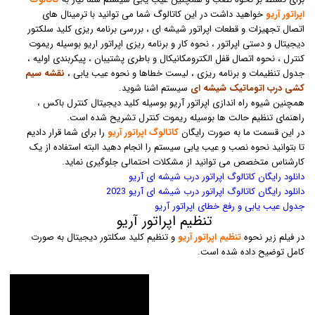
اپراتور آریو
خواهید داشت در این کاتالوگ شما می توانید با ترمینال های
اتصال تجهیزات و قطعات اپراتور شیشه ای ، بررسی برنامه ریزی کلید سلکتور
دیجیتال و دستی اپراتور ، نحوه کار و برنامه ریزی اپراتور اریو بوسیله ریموت
کنترل ، نحوه اتصال قفل الکترومکانیکال و باطری پشتیبان ، پیکربندی اولیه ،
جدول تنظیمات و برنامه ریزی ، لیست خطاها و نحوه عیب یابی ،
نقشه سیم
کشی درب اتوماتیک شیشه ای
سیستم اشنا شوید.
همچنین شیوه راه اندازی اپراتور آریو بوسیله کلید دیجیتال کنترل باکس ،
راهنمای تنظیم حالت ها بوسیله ریموت کنترل تشریح شده است.
در این قسمت ما به صورت رایگان
کاتالوگ اپراتور آریو
را برای شما قرار دادیم
تا بتوانید نحوه نصب و عیب یابی سیستم را انجام دهید البته استفاده از یک
کارشناس متخصص می توانید از مشکلات احتمالی جلوگیری نماید.
دانلود رایگان کاتالوگ اپراتور درب شیشه ای آریو
دانلود رایگان کاتالوگ اپراتور درب شیشه ای آریو 2023
جدول عیب یابی و رفع خطای اپراتور آریو
تنظیم اپراتور آریو
در فیلم زیر نحوه
تنظیم اپراتور آریو
و تنظیم کلید سکلتور دیجیتال به صورت
کامل توضیح داده شده است.