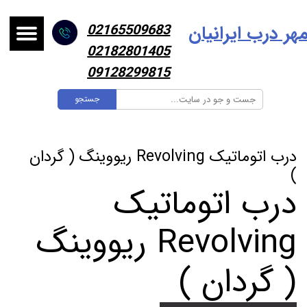
هر درب ایرانیا
ن
02165509683
02182801405
09128299815
جستجو
درب اتوماتیک Revolving ریووینگ ( گردان
)
درب اتوماتیک
Revolving ریووینگ
( گردان )