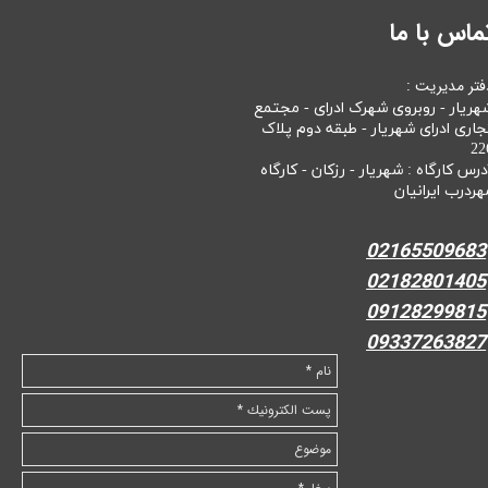
ماس با ما
فتر مدیریت :
هریار - روبروی شهرک ادرای - مجتمع
جاری ادرای شهریار - طبقه دوم پلاک
22
درس کارگاه : شهریار - رزکان - کارگاه
هردرب ایرانیان
02165509683
02182801405
09128299815
09337263827