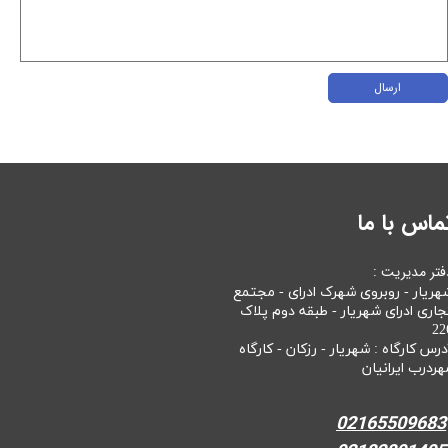
ارسال
ماس با ما
فتر مدیریت :
هریار - روبروی شهرک ادرای - مجتمع
جاری ادرای شهریار - طبقه دوم پلاک
22
درس کارگاه : شهریار - رزکان - کارگاه
هردرب ایرانیان
02165509683