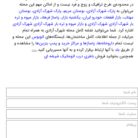
در محدوده‌ی طرح ترافیک و زوج و فرد نیست و از اماکن مهم این محله
می‌توان به
پارک شهرک آزادی
،
بوستان مریم
،
پارک شهرک آزادی
،
بوستان
مهتاب
،
بازار قطعات خودرو ایران
،
یکشنبه بازار
،
پاساژ فرهاد
،
بازار میوه و تره
بار شهرک آزادی شهرک آزادی
و
بازار میوه و تره بار شهرک آزادی شهرک آزادی
اشاره کرد. شما می‌توانید نقشه کامل محله شهرک آزادی به همراه تمام
جزئیات از جمله اطلاعات کامل ساختمان‌ها، ایستگاه‌های
اتوبوس
این محله و
لیست تمام
داروخانه‌ها
،
پاساژها و مراکز خرید
و
پمپ بنزین‌ها
را مشاهده و
از طریق
بلد
با آنها ارتباط برقرار کرده و به آنها مسیریابی کنید.
همچنین بخوانید فروش
باطری درب اتوماتیک شیشه ای