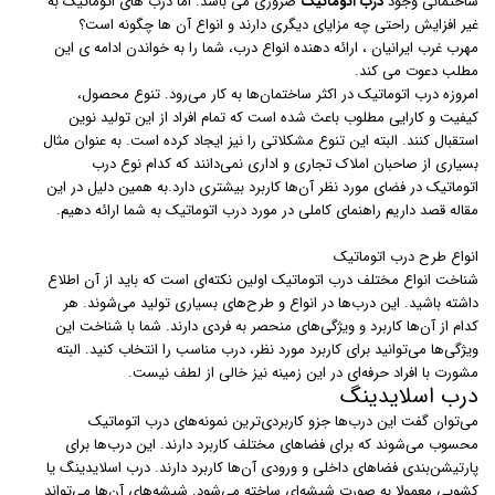
ساختمانی وجود
درب اتوماتیک
ضروری می باشد. اما درب های اتوماتیک به
غیر افزایش راحتی چه مزایای دیگری دارند و انواع آن ها چگونه است؟
مهرب غرب ایرانیان ، ارائه دهنده انواع درب، شما را به خواندن ادامه ی این
مطلب دعوت می کند.
امروزه درب اتوماتیک در اکثر ساختمان‌ها به کار می‌رود. تنوع محصول،
کیفیت و کارایی مطلوب باعث شده است که تمام افراد از این تولید نوین
استقبال کنند. البته این تنوع مشکلاتی را نیز ایجاد کرده است. به عنوان مثال
بسیاری از صاحبان املاک تجاری و اداری نمی‌دانند که کدام نوع درب
اتوماتیک در فضای مورد نظر آن‌ها کاربرد بیشتری دارد.به همین دلیل در این
مقاله قصد داریم راهنمای کاملی در مورد درب اتوماتیک به شما ارائه دهیم.
انواع طرح درب اتوماتیک
شناخت انواع مختلف درب اتوماتیک اولین نکته‌ای است که باید از آن اطلاع
داشته باشید. این درب‌ها در انواع و طرح‌های بسیاری تولید می‌شوند. هر
کدام از آن‌ها کاربرد و ویژگی‌های منحصر به فردی دارند. شما با شناخت این
ویژگی‌ها می‌توانید برای کاربرد مورد نظر، درب مناسب را انتخاب کنید. البته
مشورت با افراد حرفه‌ای در این زمینه نیز خالی از لطف نیست.
درب اسلایدینگ
می‌توان گفت این درب‌ها جزو کاربردی‌ترین نمونه‌های درب اتوماتیک
محسوب می‌شوند که برای فضاهای مختلف کاربرد دارند. این درب‌ها برای
پارتیشن‌بندی فضاهای داخلی و ورودی آن‌ها کاربرد دارند. درب‌ اسلایدینگ یا
کشویی معمولا به صورت شیشه‌ای ساخته می‌شود. شیشه‌های آن‌ها می‌تواند