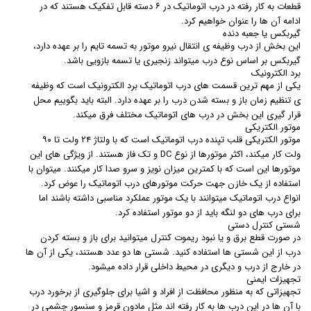
قطعات به کار رفته در درب اتوماتیک در ۶ دسته قابل تفکیک هستند که در
ادامه آن ها را عنوان خواهیم کرد.
گیربکس یا جعبه دنده
این بخش از درب وظیفه ی انتقال نیرو موتور به تسمه تایم را بر عهده دارد،
گیربکس بر اساس نوع درب میتواند زنجیری یا تسمه بازویی باشد.
برد الکترونیک
یکی از مهم ترین قسمت های درب اتوماتیک برد الکترونیک است که وظیفه
ی تنظیم زمان باز و بسته شدن درب را بر عهده دارد. البته باید بگوییم محل
قرار گیری این بخش در درب های اتوماتیک مختلف فرق میکند.
موتور الکتریکی
موتور الکتریکی قلب تپنده درب اتوماتیک است که با ولتاژ ۲۴ ولت تا ۹۰
ولت کار میکند، اکثر موتورها از نوع DC و تک فاز هستند. از ویژگی های این
موتورها این است که با کمترین میزان نویز و سرو صدا کار میکنند. میتوان با
استفاده از یک خازن جهت حرکت موتورهای درب اتوماتیک را عوض کرد.
انواع درب اتوماتیک میتوانند با یک موتور عملکرد مناسبی داشته باشند اما
برای درب های دو لنگه باید از دو موتور استفاده کرد.
شستی کنترل دستی
در صورت قطع برق و یا نبود ریموت کنترل میتوانید برای باز و بسته کردن
درب از این شستی ها استفاده کنید. شستی ها دو عدد هستند، یکی از آن ها
در خارج از درب و دیگری در محیط داخلی قرار داده میشود.
تجهیزات ایمنی
تجهیزاتی که به منظور محافظت از افراد و اشیا برای جلوگیری از برخورد درب
با آن ها در این درب ها به کار رفته اند مثل مادون قرمز و سنسور چشمی در