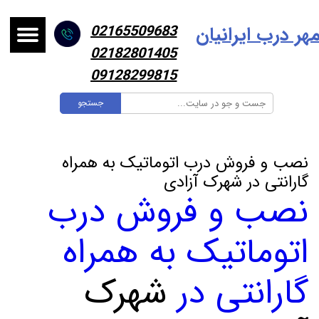
هر درب ایرانیا
ن
02165509683
02182801405
09128299815
جستجو
نصب و فروش درب اتوماتیک به همراه
گارانتی در شهرک آزادی
نصب و فروش درب
اتوماتیک به همراه
گارانتی در
شهرک