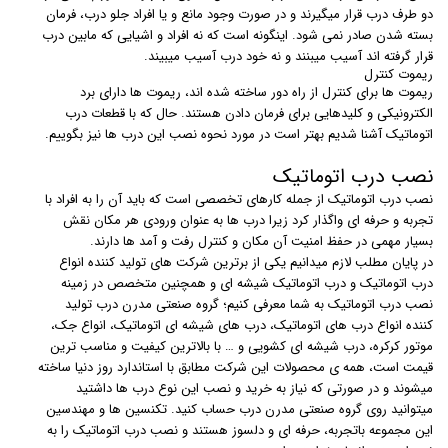
دو طرف درب قرار میگیرند و در صورت وجود مانع و یا افراد جلو درب، فرمان
بسته شدن صادر نمی شود. اینگونه است که نه افراد و اشیایی که مابین درب
قرار گرفته اند آسیب میبنند و نه خود درب آسیب میبیند.
ریموت کنترل
ریموت ها برای کنترل از راه دور ساخته شده اند، ریموت ها دارای برد
الکترونیکی و کلیدهایی برای فرمان دادن هستند. حال که با قطعات درب
اتوماتیک آشنا شدیم بهتر است در مورد نحوه نصب این درب ها نیز بگوییم.
نصب درب اتوماتیک
نصب درب اتوماتیک از جمله کارهای تخصصی است که باید آن را به افراد با
تجربه و حرفه ای واگذار کرد زیرا درب ها به عنوان ورودی هر مکان نقش
بسیار مهمی در حفظ امنیت آن مکان و کنترل رفت و آمد ها دارند.
در پایان مطلب لازم میدانیم یکی از برترین شرکت های تولید کننده انواع
درب اتوماتیک و درب اتوماتیک شیشه ای و همچنین متخصص در زمینه
نصب درب اتوماتیک به شما معرفی کنیم؛ گروه صنعتی مدرن درب تولید
کننده انواع درب های اتوماتیک، درب های شیشه ای اتوماتیک، انواع جک،
موتور کرکره، درب شیشه ای کشویی و … با بالاترین کیفیت و مناسب ترین
قیمت است، همه ی محصولات این شرکت مطابق با استاندارد روز دنیا ساخته
میشوند و در صورتی که نیاز به خرید و نصب این نوع درب ها داشتید
میتوانید روی گروه صنعتی مدرن درب حساب کنید. تکنسین ها و مهندسین
این مجموعه باتجربه، حرفه ای و دلسوز هستند و نصب درب اتوماتیک را به