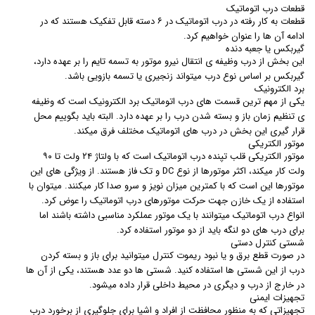
قطعات درب اتوماتیک
قطعات به کار رفته در درب اتوماتیک در ۶ دسته قابل تفکیک هستند که در
ادامه آن ها را عنوان خواهیم کرد.
گیربکس یا جعبه دنده
این بخش از درب وظیفه ی انتقال نیرو موتور به تسمه تایم را بر عهده دارد،
گیربکس بر اساس نوع درب میتواند زنجیری یا تسمه بازویی باشد.
برد الکترونیک
یکی از مهم ترین قسمت های درب اتوماتیک برد الکترونیک است که وظیفه
ی تنظیم زمان باز و بسته شدن درب را بر عهده دارد. البته باید بگوییم محل
قرار گیری این بخش در درب های اتوماتیک مختلف فرق میکند.
موتور الکتریکی
موتور الکتریکی قلب تپنده درب اتوماتیک است که با ولتاژ ۲۴ ولت تا ۹۰
ولت کار میکند، اکثر موتورها از نوع DC و تک فاز هستند. از ویژگی های این
موتورها این است که با کمترین میزان نویز و سرو صدا کار میکنند. میتوان با
استفاده از یک خازن جهت حرکت موتورهای درب اتوماتیک را عوض کرد.
انواع درب اتوماتیک میتوانند با یک موتور عملکرد مناسبی داشته باشند اما
برای درب های دو لنگه باید از دو موتور استفاده کرد.
شستی کنترل دستی
در صورت قطع برق و یا نبود ریموت کنترل میتوانید برای باز و بسته کردن
درب از این شستی ها استفاده کنید. شستی ها دو عدد هستند، یکی از آن ها
در خارج از درب و دیگری در محیط داخلی قرار داده میشود.
تجهیزات ایمنی
تجهیزاتی که به منظور محافظت از افراد و اشیا برای جلوگیری از برخورد درب