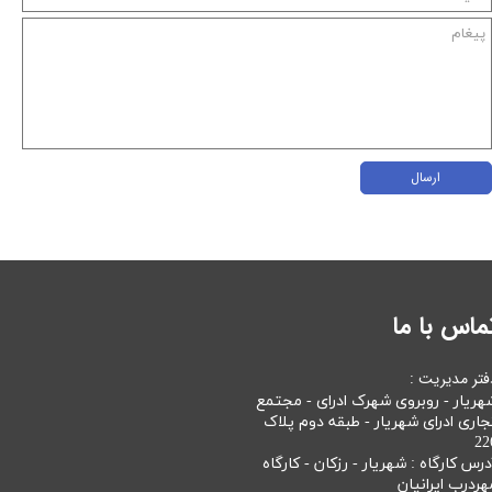
ارسال
ماس با ما
فتر مدیریت :
هریار - روبروی شهرک ادرای - مجتمع
جاری ادرای شهریار - طبقه دوم پلاک
22
درس کارگاه : شهریار - رزکان - کارگاه
هردرب ایرانیان