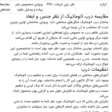
کرکره
فلز، پلی کربنات، PVC
ورودی مخصوص عابر
مغازه‌ها
پیاده و وسایل نقلیه
فضاهای
مقایسه درب اتوماتیک از نظر جنس و ابعاد
ساختار درب اتوماتیک شکل‌های مختلفی دارد. ورودی ساختمان اولین چیزی
است که مخاطب به آن توجه می‌کند.
بنابراین ظاهر درب به خصوص برای فضاهای تجاری اهمیت بسیاری دارد. از
طرف دیگر ورودی اولین جایی است که سارقان از طریق آن اقدام می‌کنند.
بنابراین درب‌ها باید از کیفیت و امنیت بالایی برخوردار باشند.
برای انتخاب بهترین ساختار درب مورد نظر خود بهتر است با متخصصین این
حوزه مشورت کنید. همکاران ما در مدرن درب آماده راهنمایی شما در این
زمینه هستند. مدرن درب همچنین کلیه خدمات مورد نیاز شما را در زمینه‌ی
انواع درب اتوماتیک ارائه می‌دهد.
تنظیمات درب
آموزش‌های مختلفی در فضای اینترنت برای نصب و تنظیم درب اتوماتیک
وجود دارد. اما اگر تاکنون این کار را انجام نداده‌اید، بهتر است آن را به
تکنسین‌های حرفه‌ای واگذار کنید.لازم به ذکر است که چک کردن و تنظیم
مجدد درب‌های اتوماتیک به افزایش طول عمر و کارایی بهتر محصول کمک
می‌کند.
بنابراین هر زمانی که درب اتوماتیک مورد نظر شما به تنظیم مجدد یا حتی
تعمیر نیاز داشته باشد، برای انجام کارهای مورد نیاز میتوانید با مشاوران
تماس حاصل فرمایید.