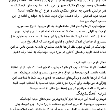
افراد پس از هر بار ورود و خروج به اجبار آن را باز و بسته کنند. قطعا در چنین
ساختمانی وجود
درب اتوماتیک
ضروری می باشد. اما درب های اتوماتیک به
غیر افزایش راحتی چه مزایای دیگری دارند و انواع آن ها چگونه است؟
مهرب غرب ایرانیان ، ارائه دهنده انواع درب، شما را به خواندن ادامه ی این
مطلب دعوت می کند.
امروزه درب اتوماتیک در اکثر ساختمان‌ها به کار می‌رود. تنوع محصول،
کیفیت و کارایی مطلوب باعث شده است که تمام افراد از این تولید نوین
استقبال کنند. البته این تنوع مشکلاتی را نیز ایجاد کرده است. به عنوان مثال
بسیاری از صاحبان املاک تجاری و اداری نمی‌دانند که کدام نوع درب
اتوماتیک در فضای مورد نظر آن‌ها کاربرد بیشتری دارد.به همین دلیل در این
مقاله قصد داریم راهنمای کاملی در مورد درب اتوماتیک به شما ارائه دهیم.
انواع طرح درب اتوماتیک
شناخت انواع مختلف درب اتوماتیک اولین نکته‌ای است که باید از آن اطلاع
داشته باشید. این درب‌ها در انواع و طرح‌های بسیاری تولید می‌شوند. هر
کدام از آن‌ها کاربرد و ویژگی‌های منحصر به فردی دارند. شما با شناخت این
ویژگی‌ها می‌توانید برای کاربرد مورد نظر، درب مناسب را انتخاب کنید. البته
مشورت با افراد حرفه‌ای در این زمینه نیز خالی از لطف نیست.
درب اسلایدینگ
می‌توان گفت این درب‌ها جزو کاربردی‌ترین نمونه‌های درب اتوماتیک
محسوب می‌شوند که برای فضاهای مختلف کاربرد دارند. این درب‌ها برای
پارتیشن‌بندی فضاهای داخلی و ورودی آن‌ها کاربرد دارند. درب‌ اسلایدینگ یا