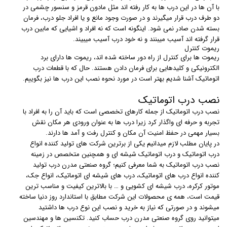
با آن ها در این درب ها به کار رفته اند مثل مادون قرمز و سنسور چشمی در
دو طرف درب قرار میگیرند و در صورت وجود مانع و یا افراد جلو درب، فرمان
بسته شدن صادر نمی شود. اینگونه است که نه افراد و اشیایی که مابین درب
قرار گرفته اند آسیب میبنند و نه خود درب آسیب میبیند.
ریموت کنترل
ریموت ها برای کنترل از راه دور ساخته شده اند، ریموت ها دارای برد
الکترونیکی و کلیدهایی برای فرمان دادن هستند. حال که با قطعات درب
اتوماتیک آشنا شدیم بهتر است در مورد نحوه نصب این درب ها نیز بگوییم.
نصب درب اتوماتیک
نصب درب اتوماتیک از جمله کارهای تخصصی است که باید آن را به افراد با
تجربه و حرفه ای واگذار کرد زیرا درب ها به عنوان ورودی هر مکان نقش
بسیار مهمی در حفظ امنیت آن مکان و کنترل رفت و آمد ها دارند.
در پایان مطلب لازم میدانیم یکی از برترین شرکت های تولید کننده انواع
درب اتوماتیک و درب اتوماتیک شیشه ای و همچنین متخصص در زمینه
نصب درب اتوماتیک به شما معرفی کنیم؛ گروه صنعتی مدرن درب تولید
کننده انواع درب های اتوماتیک، درب های شیشه ای اتوماتیک، انواع جک،
موتور کرکره، درب شیشه ای کشویی و … با بالاترین کیفیت و مناسب ترین
قیمت است، همه ی محصولات این شرکت مطابق با استاندارد روز دنیا ساخته
میشوند و در صورتی که نیاز به خرید و نصب این نوع درب ها داشتید
میتوانید روی گروه صنعتی مدرن درب حساب کنید. تکنسین ها و مهندسین