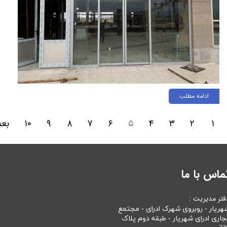
ادامه مطلب
۱
۲
۳
۴
۵
۶
۷
۸
۹
۱۰
بع
ماس با ما
فتر مدیریت :
هریار - روبروی شهرک ادرای - مجتمع
جاری ادرای شهریار - طبقه دوم پلاک