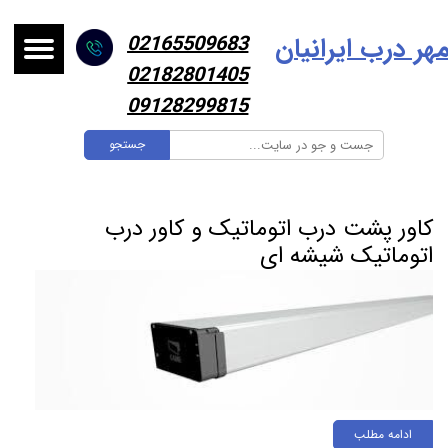
هر درب ایرانیا
ن
02165509683
02182801405
09128299815
جستجو
کاور پشت درب اتوماتیک و کاور درب
اتوماتیک شیشه ای
ادامه مطلب