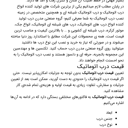
بسیار مهمی در حفظ امنیت آن مکان و کنترل رفت و آمد ها دارند.
در پایان مطلب لازم میدانیم یکی از برترین شرکت های تولید کننده انواع
درب اتوماتیک و درب اتوماتیک شیشه ای و همچنین متخصص در زمینه
نصب درب اتوماتیک به شما معرفی کنیم؛ گروه صنعتی مدرن درب تولید
کننده انواع درب های اتوماتیک، درب های شیشه ای اتوماتیک، انواع جک،
موتور کرکره، درب شیشه ای کشویی و … با بالاترین کیفیت و مناسب ترین
قیمت است، همه ی محصولات این شرکت مطابق با استاندارد روز دنیا ساخته
میشوند و در صورتی که نیاز به خرید و نصب این نوع درب ها داشتید
میتوانید روی گروه صنعتی مدرن درب حساب کنید. تکنسین ها و مهندسین
این مجموعه باتجربه، حرفه ای و دلسوز هستند و نصب درب اتوماتیک را به
نحو احسنت انجام خواهند داد.
قیمت درب اتوماتیک
تعیین
قیمت درب اتوماتیک
بدون توجه به جزئیات امکان‌پذیر نیست. حتی
اگر قیمت درب اتوماتیک را حدودی به دست آورید،‌ ممکن است بعد از تعیین
جزئیات و سفارش، تفاوت زیادی به قیمت اولیه و هزینه‌ی تمام شده‌ی کار
مشاهده کنید.
قیمت درب اتوماتیک
به فاکتورهای مختلفی بستگی دارد که در ادامه به آن‌ها
اشاره می‌کنیم.
ابعاد
جنس درب
نوع درب