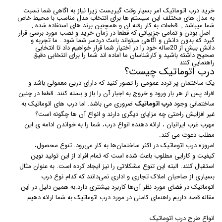
خرید درب اتوماتیک امر بسیار وقت گیریست زیرا نیاز به اگاهی شما نسبت
به مدل های مختلف این سیستم ها برای انتخاب مدل مناسب با محیط خاص
شما میباشد , قطعات به کار رفته ان و همچنین برند های استفاده شده ,
اصل بودن و تمامی جزییاتی که قطعا در زمان خرید و نصب مورد برسی قرار
گیرد که بدون دانش و اگاهی میتواند باعث دردسر شما شود . ما تجربه و
دانش بیش از 20ساله خود را در اختیار شما قرار خواهیم داد تا انتخابی
صحیح داشته باشید و کارشناسان ما اماده اند شما را برای انتخابی دقیق
راهنمایی کنند
درب اتوماتیک چیست؟
یک ساختمان پر تردد عمومی را تصور کنید که دارای دربی معمولی باشد و
افراد پس از هر بار ورود و خروج به اجبار آن را باز و بسته کنند. قطعا در چنین
ساختمانی وجود
درب اتوماتیک
ضروری می باشد. اما درب های اتوماتیک به
غیر افزایش راحتی چه مزایای دیگری دارند و انواع آن ها چگونه است؟
مهرب غرب ایرانیان ، ارائه دهنده انواع درب، شما را به خواندن ادامه ی این
مطلب دعوت می کند.
امروزه درب اتوماتیک در اکثر ساختمان‌ها به کار می‌رود. تنوع محصول،
کیفیت و کارایی مطلوب باعث شده است که تمام افراد از این تولید نوین
استقبال کنند. البته این تنوع مشکلاتی را نیز ایجاد کرده است. به عنوان مثال
بسیاری از صاحبان املاک تجاری و اداری نمی‌دانند که کدام نوع درب
اتوماتیک در فضای مورد نظر آن‌ها کاربرد بیشتری دارد.به همین دلیل در این
مقاله قصد داریم راهنمای کاملی در مورد درب اتوماتیک به شما ارائه دهیم.
انواع طرح درب اتوماتیک