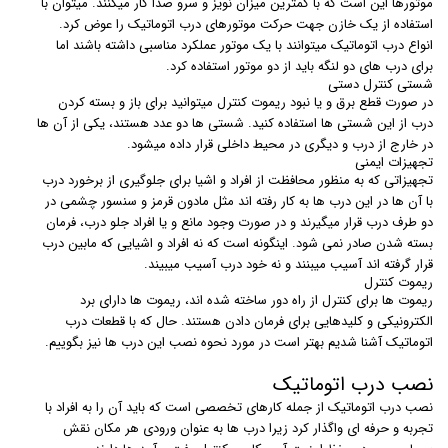
موتورها این است که با کمترین میزان نویز و سرو صدا کار میکنند. میتوان با
استفاده از یک خازن جهت حرکت موتورهای درب اتوماتیک را عوض کرد.
انواع درب اتوماتیک میتوانند با یک موتور عملکرد مناسبی داشته باشند اما
برای درب های دو لنگه باید از دو موتور استفاده کرد.
شستی کنترل دستی
در صورت قطع برق و یا نبود ریموت کنترل میتوانید برای باز و بسته کردن
درب از این شستی ها استفاده کنید. شستی ها دو عدد هستند، یکی از آن ها
در خارج از درب و دیگری در محیط داخلی قرار داده میشود.
تجهیزات ایمنی
تجهیزاتی که به منظور محافظت از افراد و اشیا برای جلوگیری از برخورد درب
با آن ها در این درب ها به کار رفته اند مثل مادون قرمز و سنسور چشمی در
دو طرف درب قرار میگیرند و در صورت وجود مانع و یا افراد جلو درب، فرمان
بسته شدن صادر نمی شود. اینگونه است که نه افراد و اشیایی که مابین درب
قرار گرفته اند آسیب میبنند و نه خود درب آسیب میبیند.
ریموت کنترل
ریموت ها برای کنترل از راه دور ساخته شده اند، ریموت ها دارای برد
الکترونیکی و کلیدهایی برای فرمان دادن هستند. حال که با قطعات درب
اتوماتیک آشنا شدیم بهتر است در مورد نحوه نصب این درب ها نیز بگوییم.
نصب درب اتوماتیک
نصب درب اتوماتیک از جمله کارهای تخصصی است که باید آن را به افراد با
تجربه و حرفه ای واگذار کرد زیرا درب ها به عنوان ورودی هر مکان نقش