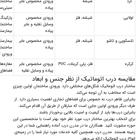
گرد
شیشه
ورودی مخصوص عابر
ساختمان
پیاده
سیتی‌سن
لولایی
شیشه، فلز
ورودی مخصوص
پارکینگ‌
وسایل نقلیه و عابر
ساختمان
پیاده
بیمارستا
تلسکوپی و تاشو
شیشه، فلز
ورودی مخصوص عابر
بیمارستا
پیاده
ساختمان
ورودی ک
کرکره
فلز، پلی کربنات، PVC
ورودی مخصوص عابر
مغازه‌ها
پیاده و وسایل نقلیه
فضاهای
مقایسه درب اتوماتیک از نظر جنس و ابعاد
ساختار درب اتوماتیک شکل‌های مختلفی دارد. ورودی ساختمان اولین چیزی
است که مخاطب به آن توجه می‌کند.
بنابراین ظاهر درب به خصوص برای فضاهای تجاری اهمیت بسیاری دارد. از
طرف دیگر ورودی اولین جایی است که سارقان از طریق آن اقدام می‌کنند.
بنابراین درب‌ها باید از کیفیت و امنیت بالایی برخوردار باشند.
برای انتخاب بهترین ساختار درب مورد نظر خود بهتر است با متخصصین این
حوزه مشورت کنید. همکاران ما در مدرن درب آماده راهنمایی شما در این
زمینه هستند. مدرن درب همچنین کلیه خدمات مورد نیاز شما را در زمینه‌ی
انواع درب اتوماتیک ارائه می‌دهد.