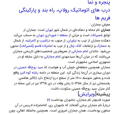
پنجره و نما
درب های اتوماتیک رولاپ، راه بند و پارکینگی
فریم ها
معرفی جماران :
جماران
نام محله و دهکده‌ای در شمال شهر
تهران
است. جماران از
توابع
شمیرانات
است و جزئی از
منطقه ۱ شهرداری تهران
به حساب می‌آید.
دهکده جماران از غرب به
نیاوران
، از جنوب به
دزاشیب
و
کامرانیه
، از شمال
به
حصارک
و ارتفاعات
کلک چال
و از غرب به
امامزاده قاسم (شمیرانات)
منتهی
می‌شود. خاندان
امام جمارانی
از معروفترین شخصیت‌های تاریخی جماران
می‌باشند که در میان آن‌ها سیدمهدی
امام جمارانی
به دلیل سابقه او در
جمهوری اسلامی مشهورتر است.
جماران همچنین منطقه‌ای خوش آب و هواست که
سید روح‌الله خمینی
در
دوران بیماری در آن‌جا زندگی کرد. این منطقه در دامنه
رشته کوه البرز
واقع
شده و به‌طور متوسط ۱۷۰۰ متر از سطح دریا ارتفاع دارد.
اکبر هاشمی
[۱]
رفسنجانی نیز از سال ۱۳۵۸ تا زمان وفات در دی ۱۳۹۵ نیز در این محله در
کنار منزل سید روح‌الله خمینی سکونت داشت.
پیشینه[
ویرایش
]
صورت قدیم‌تر نام جماران، جاموران بوده‌است.
[۲]
دربارهٔ نام جماران برخی گفته‌اند که جُمهران ری، که‌امامزاده ادریس در آن
مدفون بوده‌است، همان جماران امروزی است. همچنین به‌اعتقاد اهالی، چون