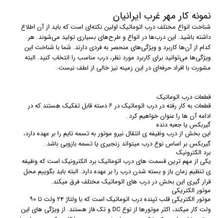
نمونه کار مهر غرب ایرانیان
شناخت انواع مختلف درب اتوماتیک اولین نکته‌ای است که باید از آن اطلاع
داشته باشید. این درب‌ها در انواع و طرح‌های بسیاری تولید می‌شوند. هر
کدام از آن‌ها کاربرد و ویژگی‌های منحصر به فردی دارند. شما با شناخت این
ویژگی‌ها می‌توانید برای کاربرد مورد نظر، درب مناسب را انتخاب کنید. البته
مشورت با افراد حرفه‌ای در این زمینه نیز خالی از لطف نیست.
قطعات درب اتوماتیک
قطعات به کار رفته در درب اتوماتیک در ۶ دسته قابل تفکیک هستند که در
ادامه آن ها را عنوان خواهیم کرد.
گیربکس یا جعبه دنده
این بخش از درب وظیفه ی انتقال نیرو موتور به تسمه تایم را بر عهده دارد،
گیربکس بر اساس نوع درب میتواند زنجیری یا تسمه بازویی باشد.
برد الکترونیک
یکی از مهم ترین قسمت های درب اتوماتیک برد الکترونیک است که وظیفه
ی تنظیم زمان باز و بسته شدن درب را بر عهده دارد. البته باید بگوییم محل
قرار گیری این بخش در درب های اتوماتیک مختلف فرق میکند.
موتور الکتریکی
موتور الکتریکی قلب تپنده درب اتوماتیک است که با ولتاژ ۲۴ ولت تا ۹۰
ولت کار میکند، اکثر موتورها از نوع DC و تک فاز هستند. از ویژگی های این