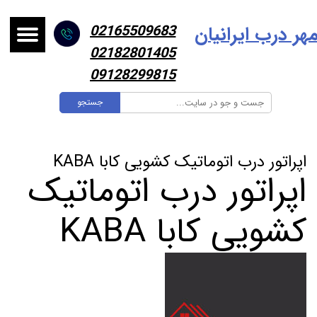
هر درب ایرانیا
ن
02165509683
02182801405
09128299815
جستجو
اپراتور درب اتوماتیک کشویی کابا KABA
اپراتور درب اتوماتیک
کشویی کابا KABA