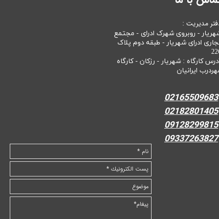
فتر مدیریت :
هریار - روبروی شهرک ادرای - مجتمع
جاری ادرای شهریار - طبقه دوم پلاک
22
درس کارگاه : شهریار - رزکان - کارگاه
هردرب ایرانیان
02165509683
02182801405
09128299815
09337263827