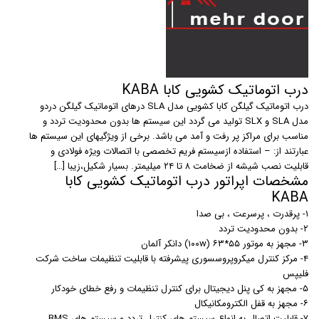
درب اتوماتیک کشویی کابا KABA
درب اتوماتیک گیلگن کابا کشویی مدل SLA درهای اتوماتیک گیلگن دردو
مدل SLA و SLX تولید می گردد این سیستم ها بدون محدودیت تردد و
مناسب برای مراكز پر رفت و آمد می باشد. برخی از ویژگیهای این سیستم ها
عبارتند از: – استفاده ازسیستم فریم تخصصی با اتصالات ویژه فولادی و
قابلیت نصب شیشه از ضخامت ۸ تا ۲۴ میلیمتر. بسیار شکیل،زیبا […]
مشخصات اپراتور درب اتوماتیک کشویی کابا
KABA
۱- پرقدرت ، پرسرعت ، بی صدا
۲- بدون محدودیت تردد
۳- مجهز به موتور ۵۵*۶۳ (۱۰۰w) دانکر آلمان
۴- مرکز کنترل میکروپروسسوری پیشرفته با قابلیت تنظیمات ساخت شرکت
فلیپس
۵- مجهز به کی پنل دیجیتال برای کنترل تنظیمات و رفع خطای خودکار
۶- مجهز به قفل الکترومکانیکال
۷- قابلیت اتصال به انواع سیستم های کنترل تردد و سیستم های BMS