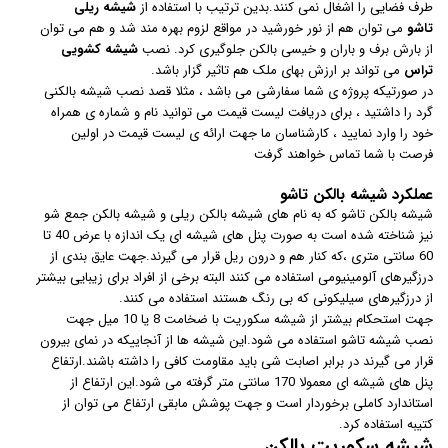
طرف فضایی را اشغال نمی کنند.بدین ترتیب با استفاده از
شیشه ریلی
تاشو
می توان هم از نور خورشید در مواقع لزوم بهره مند شد و هم می توان
از بارش برف و باران و خیسی بالکن جلوگیری کرد. نصب
شیشه کشویی
تراس
می تواند بر ارزش بهای ملک هم تاثیر گزار باشد.
در صورتیکه پروژه ی شما سفارشی می باشد ، مثلا قصد نصب شیشه بالکنی
گرد را داشتید ، برای دریافت لیست قیمت می توانید نام و شماره ی همراه
خود را وارد نمایید ، کارشناسان ما جهت ارائه ی لیست قیمت در اولین
فرصت با شما تماس خواهند گرفت
عملکرد شیشه بالکن تاشو
شیشه بالکن تاشو که به نام های شیشه بالکن ریلی و شیشه بالکن جمع شو
نیز شناخته شده است به صورت پنل های شیشه ای یک اندازه با عرض 40 تا
60 سانتی متری ،که کنار هم و درون ریل قرار می گیرند.جهت عایق بندی از
درزگیرهای آلومینیومی استفاده می کنند البته برخی از افراد برای زیبایی بیشتر
از درزگیرهای سیلیکونی که بی رنگ هستند استفاده می کنند.
جهت استحکام بیشتر از شیشه سکوریت با ضخامت 8 یا 10 میل جهت
نصب شیشه تاشو استفاده می شود.این شیشه ها از آنجاییکه در نمای بیرون
قرار می گیرند در برابر اصابت شی باید مقاومت کافی را داشته باشند.ارتفاع
پنل های شیشه ای معمولا 170 سانتی متر گرفته می شود.این ارتفاع از
استاندارد کاملی برخوردار است و جهت پوشش مابقی ارتفاع می توان از
کتیبه استفاده کرد.
شیشه سکوریت بالکن