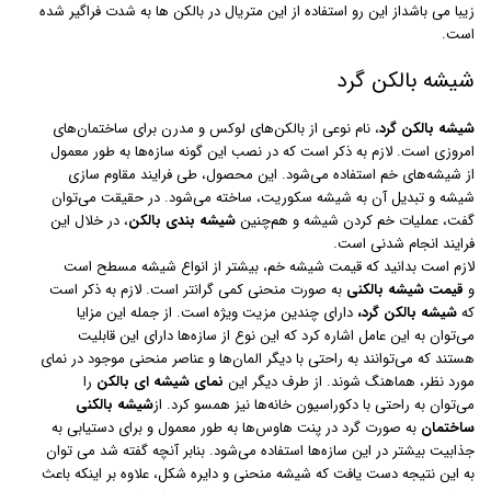
زیبا می باشداز این رو استفاده از این متریال در بالکن ها به شدت فراگیر شده
است.
شیشه بالکن گرد
شیشه بالکن گرد
، نام نوعی از بالکن‌های لوکس و مدرن برای ساختمان‌های
امروزی است. لازم به ذکر است که در نصب این گونه سازه‌ها به طور معمول
از شیشه‌های خم استفاده می‌شود. این محصول، طی فرایند مقاوم سازی
شیشه و تبدیل آن به شیشه سکوریت، ساخته می‌شود. در حقیقت می‌توان
گفت، عملیات خم کردن شیشه و هم‌چنین
شیشه
بندی بالکن
، در خلال این
فرایند انجام شدنی است.
لازم است بدانید که قیمت شیشه خم، بیشتر از انواع شیشه مسطح است
و
قیمت شیشه بالکنی
به صورت منحنی کمی گرانتر است. لازم به ذکر است
که
شیشه بالکن
گرد،
دارای چندین مزیت ویژه است. از جمله این مزایا
می‌توان به این عامل اشاره کرد که این نوع از سازه‌ها دارای این قابلیت
هستند که می‌توانند به راحتی با دیگر المان‌ها و عناصر منحنی موجود در نمای
مورد نظر، هماهنگ شوند. از طرف دیگر این
نمای شیشه ای بالکن
را
می‌توان به راحتی با دکوراسیون خانه‌ها نیز همسو کرد. از
شیشه بالکنی
ساختمان
به صورت گرد در پنت هاوس‌ها به طور معمول و برای دستیابی به
جذابیت بیشتر در این سازه‌ها استفاده می‌شود. بنابر آنچه گفته شد می توان
به این نتیجه دست یافت که شیشه منحنی و دایره شکل، علاوه بر اینکه باعث