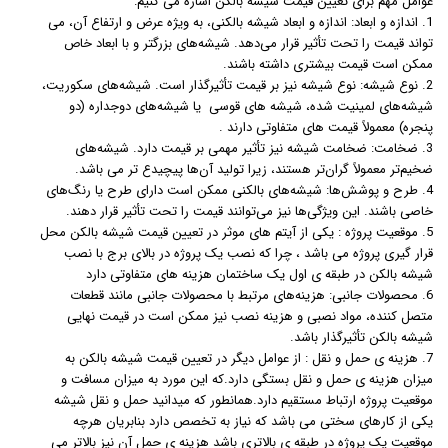
عوامل مهم برای تعیین قیمت شیشه بالکن اشاره می کنیم:
1. اندازه و ابعاد: اندازه و ابعاد شیشه بالکنی، به ویژه عرض و ارتفاع آن، می
تواند قیمت را تحت تأثیر قرار می‌دهد. شیشه‌های بزرگتر و با ابعاد خاص
ممکن است قیمت بیشتری داشته باشند.
2. نوع شیشه: نوع شیشه نیز بر قیمت تأثیرگذار است. شیشه‌های سکوریت،
شیشه‌های لمینیت شده، شیشه های قوسی یا شیشه‌های دوجداره (دو
پنجره) معمولاً قیمت های متفاوتی دارند .
3. ضخامت: ضخامت شیشه نیز تأثیر مهمی بر قیمت دارد. شیشه‌های
ضخیم‌تر معمولاً گران‌تر هستند، زیرا تولید آن‌ها پیچیدع تر می باشد.
4. طرح و پوشش‌ها: شیشه‌های بالکنی ممکن است دارای طرح‌ یا رنگ‌های
خاصی باشند. این ویژگی‌ها نیز می‌توانند قیمت را تحت تأثیر قرار دهند.
5. موقعیت پروژه : یکی از آیتم های موثر در تعیین قیمت شیشه بالکن محل
قرار گیری پروژه می باشد ، چرا که نصب یک پروژه در بالای برج با نصب
شیشه بالکن در طبقه ی اول یک ساختمان هزینه های متفاوتی دارد
6. محصولات جانبی: هزینه‌های مرتبط با محصولات جانبی مانند قطعات
متصل کننده، مواد نصبی و هزینه نصب نیز ممکن است در قیمت نهایی
شیشه بالکن تأثیرگذار باشد.
7. هزینه ی حمل و نقل : از عوامل دیگر در تعیین قیمت شیشه بالکن به
میزان هزینه ی حمل و نقل بستگی دارد.که این مورد به میزان مسافت و
موقعیت پروژه ارتباط مستقیم دارد.همانطور که میدانید حمل و نقل شیشه
یکی از کارهای سختی می باشد که نیاز به تخصص دارد بنابریان هرچه
موقعیت یک پروژه در طبقه ی بالاتری باشد هزینه ی حمل آن نیز بالاتر می