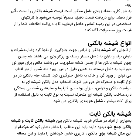
رود.
به طور کلی، تعداد زیادی عامل ممکن است قیمت شیشه بالکنی را تحت تأثیر
قرار دهند. برای دریافت قیمت دقیق، معمولاً توصیه می‌شود با شرکتهای
متخصص در این زمینه تماس حاصل فرمایید تا با دریافت اطلاعات شما را از
قیمت روز محصولات آگاه کنند.
انواع شیشه بالکنی
از آنجایی که شیشه بالکن و تراس جهت جلوگیری از نفوذ گرد وغبار،حشرات و
بارش برف و باران به داخل بسیار وسیله ی پرکاربردی می باشند هم چنین
چون شیشه بالکن ها از جنس ششه سکوریت می باشند مانعی برای عبور نور
خورشید به داخل نیستند به همین دلیل در عین بهره مند شدن از نور آفتاب
می توان از ورود گرد و خاک به داخل جلوگیری کرد. شیشه جام بالکنی در دو
نوع ثابت و متحرک طراحی می شوند. انتخاب مدل بالکن شیشه ای به
موقعیت بالکن و تراس، میزان بودجه ی کارفرما و سلیقه ی شخصی بستگی
دارد.ساخت بالکن شیشه ای متحرک نسبت به نوع ثابت به دلیل استفاده از
یراق آلات بیشتر ، شامل هزینه ی بالاتری می شود.
شیشه بالکن ثابت
بسیاری از افراد در هنگام خرید شیشه بالکن بین
شیشه بالکن ثابت
و
شیشه
بالکن جمع شو
تردید دارند.باید این مطلب را خاطر نشان کرد که هرکدام از
این
مدل شیشه برای بالکن
، کاربری خاص خودشان را دارند و این مساله