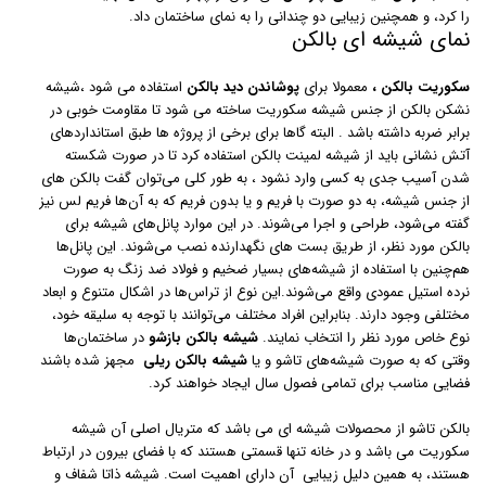
را کرد، و همچنین زیبایی دو چندانی را به نمای ساختمان داد.
نمای شیشه ای بالکن
سکوریت بالکن ،
معمولا برای
پوشاندن دید
بالکن
استفاده می شود ،شیشه
نشکن بالکن از جنس شیشه سکوریت ساخته می شود تا مقاومت خوبی در
برابر ضربه داشته باشد . البته گاها برای برخی از پروژه ها طبق استانداردهای
آتش نشانی باید از شیشه لمینت بالکن استفاده کرد تا در صورت شکسته
شدن آسیب جدی به کسی وارد نشود ، به طور کلی می‌توان گفت بالکن های
از جنس شیشه، به دو صورت با فریم و یا بدون فریم که به آن‌ها فریم لس نیز
گفته می‌شود، طراحی و اجرا می‌شوند. در این موارد پانل‌های شیشه برای
بالکن مورد نظر، از طریق بست های نگهدارنده نصب می‌شوند. این پانل‌ها
هم‌چنین با استفاده از شیشه‌های بسیار ضخیم و فولاد ضد زنگ به صورت
نرده استیل عمودی واقع می‌شوند.این نوع از تراس‌ها در اشکال متنوع و ابعاد
مختلفی وجود دارند. بنابراین افراد مختلف می‌توانند با توجه به سلیقه خود،
نوع خاص مورد نظر را انتخاب نمایند.
شیشه بالکن بازشو
در ساختمان‌ها
وقتی که به صورت شیشه‌های تاشو و یا
شیشه بالکن ریلی
مجهز شده باشند
فضایی مناسب برای تمامی فصول سال ایجاد خواهند کرد.
بالکن تاشو از محصولات شیشه ای می باشد که متریال اصلی آن شیشه
سکوریت می باشد و در خانه تنها قسمتی هستند که با فضای بیرون در ارتباط
هستند، به همین دلیل زیبایی آن دارای اهمیت است. شیشه ذاتا شفاف و