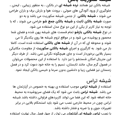
شیشه بالکن نیز همانند
نرده شیشه ای
در بالکن ، به منظور زیبایی ، ایمنی ،
جلوگیری از ورود آلودگی های صوتی ، برودت هوا و بارش برف و باران طراحی
می شوند
، شیشه بالکنی
از جنس شیشه سکوریت می باشد و به دو
صورت
شیشه بالکن ثابت
و
شیشه
بالکن جمع شو
طراحی می شوند ، که با
توجه به نیاز کاربر از یکی از این دو نوع مدل استفاده می شود.
در نوع
شیشه بالکنی بازشو
تمام قسمت های شیشه پهن شده و فضای شما
محصور و پوشیده می شود و در مواقع لزوم شیشه ها روی یکدیگر تا می
شوند و محوطه ای که در آن از
شیشه های
بالکنی
استفاده شده است، کاملا
باز می شود. به کارگیری و اجرای
شیشه بالکنی سکوریت
از مقاومت مکانیکی
بسیار بالایی برخوردار است و جای هیچگونه نگرانی نمی باشد. از طرف دیگر
این متریال امکان شستشو را نیز دارد. با استفاده از این محصولات می‌توان
در فصول گرم سال، مانند تابستان، نسیم را به خانه خود دعوت کرد و در فصل
زمستان نیز فضایی زیبا و دلنشین بدون سرما و خیسی بالکن ایجاد نمود.
.
شیشه تراس
استفاده از
شیشه تراس
موجب استفاده ی بهینه به خصوص در آپارتمان ها
می باشد.
شیشه تراس
باعث می شود که یک فضای سرپوشیده به محیط
خانه اضافه شود که این فضا می تواند کاربردهای فراوانی داشته باشد.شیشه
تراس چون در محیط خارجی نصب می شود باید استحکام بالایی در برابر
تغییرات جوی و یا ضربه و فشار داشته باشد.
با نصب
تراس شیشه ای آپارتمان
می توان از چهار فصل سال نهایت استفاده