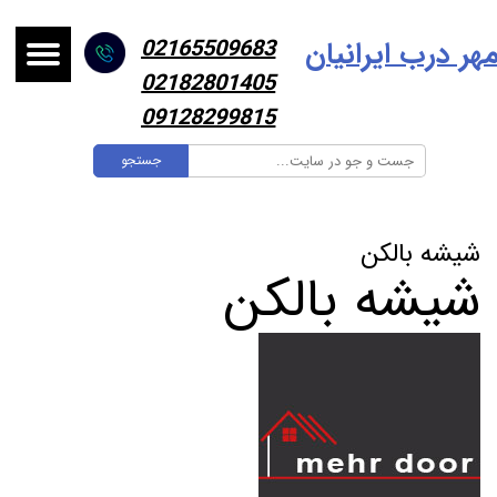
هر درب ایرانیا
ن
02165509683
02182801405
09128299815
جستجو
شیشه بالکن
شیشه بالکن