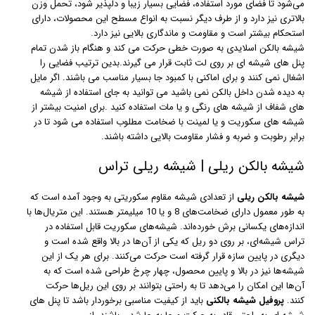
می‌شود تا فضای مورد استفاده، فضایی بسیار زیبا و دلپذیر شود، تحمل وزن
بالاتری نیز دارد و از طرف دیگر نسبت به انواع مسطح این محصولات، دارای
استحکام بیشتر است و مقاومت و ماندگاری بالایی نیز دارد.
شیشه بالکن اسلایدی به صورت خطی حرکت می کند و هنگام باز شدن تمام
پنل های شیشه ای بر روی لت ثابت قرار می گیرند.بدین ترتیب فضایی را
اشغال نمی کنند و برای اماکنی با کمبود جا بسیار مناسب می باشند. اگر مایل
به دیده شدن داخل بالکن نمی باشید می توانید به جای استفاده از شیشه
های شفاف از شیشه های رنگی و یا مات استفاده کنید .برای امنیت بیشتر از
شیشه های سکوریت و یا لمینت با ضخامت مطلوب استفاده می شود تا در
برابر رطوبت و ضربه و فشار مقاومت بالایی داشته باشند.
شیشه بالکن ریلی | شیشه ریلی تراس
شیشه بالکن ریلی
از تعدادی شیشه مقاوم سکوریتی به وجود آمده است که
به طور معمول دارای ضخامت‌های 8 و یا 10 میلیمتر هستند. این متریال‌ها با
اندازه‌های یکسانی برش خورده‌اند. شیشه‌های سکوریت قابل استفاده در
تراس شیشه‌ای، بر روی دو ریل که یکی از آن‌ها در بالا واقع شده است و
دیگری در پایین سازه قرار گرفته است حرکت می‌کنند. برای هر یک از این
شیشه‌ها نیز در بالا و پایین محصول، چهار چرخ طراحی شده است که به
آن‌ها این امکان را می‌دهد تا به راحتی بتوانند بر روی این ریل‌ها حرکت
کنند.
پروفیل شیشه بالکنی
باید از کیفیت مناسبی برخوردار باشد تا پنل های