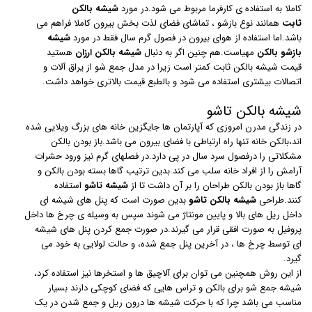
کاملا به استفاده ی کارفرما مربوط می شود.در مورد
شیشه
بالکن
ثابت
همانند نوع بازشو ، تماشای فضای لذت بخش بیرون کاملا فراهم می
باشد.اما استفاده از هوای بیرون در فصول گرم سال فقط در مورد
شیشه
بازشو بالکن
مهیاست.هم چنین اگر به دنبال
شیشه بالکن
ارزان
هستید
قیمت شیشه بالکن ثابت کمتر است زیرا در مدل جمع شو از یراق آلات و
اتصالات بیشتری استفاده می شود و بالطبع قیمت بالاتری خواهد داشت.
شیشه بالکن تاشو
در زندگی مدرن امروزی که آپارتمان ها جایگزین خانه های بزرگ ویلایی شده
اند،بالکن خانه تنها راه ارتباطی با فضای بیرون می باشد.باز بودن بالکن
مشکلاتی را درفصول سرد سال در پی دارد.در فصلهای گرم نیز ورود حشرات
آرامش را از افراد خانه سلب می کند.بدین ترتیب گاها بسته بودن بالکن و
گاها باز بودن بالکن طراحان را بر آن داشت تا از
شیشه تاشو
استفاده
کنند.طراحی
شیشه بالکن تاشو
بدین صورت است که پنل های شیشه ای
داخل ریل های بالا و پایین مونتاژ می شوند سپس به وسیله ی چرخ ها داخل
پروفیل به صورت افقی قرار می گیرند.در صورت جمع کردن پنل های شیشه
ای توسط چرخ ها ، در آخرین پنل جمع شده، و حالت لولایی به خود می
گیرد.
از این روش همچنین می توان برای آلاچیق ها و استخرها نیز استفاده کرد،
شیشه جمع شو برای بالکن و تراس هایی که فضای کوچکی دارند بسیار
مناسب می باشد چرا که با حرکت شیشه ها درون ریل و جمع شدن در یک