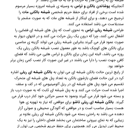
شیشه ای به راحتی قادر به حرکت و جا به جا شدن باشند. از
آنجاییکه
پوشاندن بالکن و تراس
به وسیله ی شیشه امروزه بسیار مرسوم
شده است.برخی از افراد برای حفظ حریم شخصی
شیشه بالکنی مات
را
ترجیح می دهند، و برای اینکار از شیشه های مات که به صورت مشجر یا
سندبلاست می باشد استفاده می کنند.
طراحی
شیشه ریلی تراس
به نحوی است که پنل های شیشه ای فضایی را
اشغال نمی کنند، چرا که درون یک ریل حرکت می کنند و در انتهای دیوار به
صورت عمود قرار می گیرند.بنابراین شیشه ریلی می تواند گزینه ی مناسبی
برای بالکن های کوچک باشد.به طور معمول نصب شیشه بالکن ریلی یک
روزه می باشد، البته این زمان برای بالکن و تراس هایی می باشد که فضای
کافی جهت نصب را دارا می باشند در غیر این صورت کار نصب کمی زمان برتر
خواهد بود.
از رایج ترین حالت بالکن شیشه ای می توان به
بالکن شیشه ای ریلی
اشاره
کرد.در این حالت فضای بازشوی بالکن به تعداد پنل های شیشه ای متحرک
تقسیم می شود.پنل های شیشه ای در ریل آلومینیومی که در کف و سقف
اجرا شده است حرکت می کنند و به پنل شیشه ای ثابت
که به صورت درب باز
و بسته می شود قرار می گیرند وعمود به مسیر حرکتی خود کنار درب قرار می
گیرند.
بالکن شیشه ای ریلی تاشو
برای مواقعی که نیاز به تهویه ی هوا
هست بسیار مناسب است و در مواقعی که آلودگی محیطی و صوتی آزار
دهنده می باشد به راحتی بسته می شود.بالکن شیشه ای ریلی علاوه بر
زیبایی که به نمای بیرونی ساختمان می بخشد فضای داخلی را نیز به یک
محیط امن تبدیل می کند.همچنین برای حفظ حریم شخصی می توان از