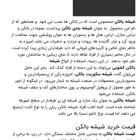
شیشه بالکن
محصولی است که در بالکن ها نصب می شود و همانطور که از
نام این محصول به عنوان
شیشه بندی بالکن
پیداست، عموما در بالکن و
تراس منازل، تراس هتل ها و رستوران ها به عنوان پوششی جهت ممانعت از
ورود گرد و غبار، آلاینده ها، برودت و حرارت و حشرات می باشد.امروزه به
خاطر نمای خاص و کاربردهای فروانی که دارد طرفداران زیادی پیدا کرده است.
در حال حاضر بسیاری از افراد علاقه دارند تا نمای زیبایی به ساختمان مورد
نظر خود بدهند. در این زمینه، استفاده از انواع
شیشه‌
بالکن
کشویی
می‌تواند به این دسته از افراد کمک کند. بنابر این عامل
می‌توان گفت
شیشه سکوریت بالکن
، امروزه یکی از پرمصرف‌ترین و
محبوب‌ترین محصولات در صنعت شیشه به شمار می‌رود. در اینگونه از امور
به طور معمول از پروفیل آلومینیوم بر روی ساختارهای کف و سقف شیشه
بالکن، استفاده می‌شود.
شیشه بالکنی
به عنوان یک سازه ی شیشه ای پر طرفدار در سطح شهرها
شناخته شده است. البته اغلب افراد شیشه بالکن ریلی را به نوع ثابت ترجیح
می دهند اما قیمت نوع تاشو نسبتا بالا می باشد .
قیمت خرید شیشه بالکن
قیمت شیشه بالکن
به چندین عامل مختلف بستگی دارد. در زیر، به برخی از