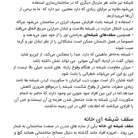
شیشه نیز مانند هر متریال دیگری که در ساختمان‌سازی استفاده
می‌شود،علاوه بر مزایای زیادی که دارد معایبی نیز دارد که ما به برخی از
آن‌ها می‌پردازیم:
• استفاده از شیشه باعث افزایش مصرف انرژی در ساختمان می‌شود چراکه
ضریب انتقال حرارت در شیشه بالاست و تبادل حرارتی سریع اتفاق می‌افتد.
• همچنین
سقف‌های شیشه‌ای
به‌راحتی نور را از خود عبور می‌دهند و
خصوصاً در فصل تابستان ممکن است مشکلاتی را از نظر تبادل نور و گرما
سبب شوند.
• شیشه به‌خاطر ماهیتی که دارد، صدا را منعکس می‌کند، از این‌رو شاید
بتوان گفت در ازدیاد آلودگی صوتی می تواند نقش داشته باشد.
• میزان مقاومت شیشه در هنگام وقوع زلزله های شدید خیلی بالا نیست از
این رو این امر می‌تواند خطراتی را باعث شود.
البته شایان ذکر است مهرب درب ایرانیان با سکوریت کردن شیشه ها تاحد
زیادی خطرات حاصل از وقوع شکست شیشه را درمواقع ضروری کاهش
میدهد،اما در این بین افراد سود جویی نیز وجود دارند که حاضر به انجام
سکوریت کردن شیشه به علت متحمل شدن هزینه ی آن نیستند،و ضرر آن
را افرادی میکشند که اطلاعات کافی در این زمینه نداشتند.
سقف شیشه ای خانه
سقف شیشه ای خانه
یکی از سازه های مدرن در صنعت ساختمانی به شمار
می روند ، امروزه افراد مانند گذشته به دنیال مصالح ساختمانی همانند گچ و