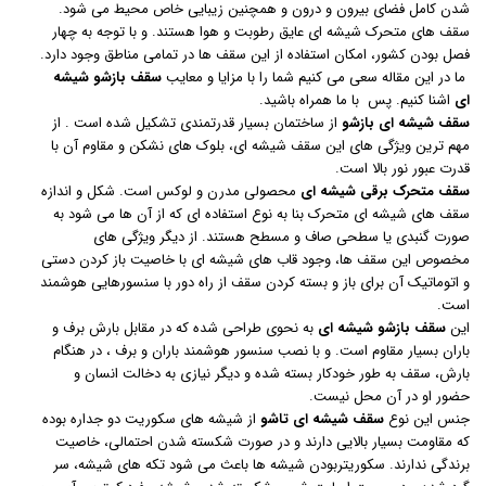
شدن کامل فضای بیرون و درون و همچنین زیبایی خاص محیط می شود.
سقف های متحرک شیشه ای عایق رطوبت و هوا هستند. و با توجه به چهار
فصل بودن کشور، امکان استفاده از این سقف ها در تمامی مناطق وجود دارد.
ما در این مقاله سعی می کنیم شما را با مزایا و معایب
سقف بازشو شیشه
ای
اشنا کنیم. پس با ما همراه باشید.
سقف شیشه ای بازشو
از ساختمان بسیار قدرتمندی تشکیل شده است . از
مهم ترین ویژگی های این سقف شیشه ای، بلوک های نشکن و مقاوم آن با
قدرت عبور نور بالا است.
سقف متحرک برقی شیشه ای
محصولی مدرن و لوکس است. شکل و اندازه
سقف های شیشه ای متحرک بنا به نوع استفاده ای که از آن ها می شود به
صورت گنبدی یا سطحی صاف و مسطح هستند. از دیگر ویژگی های
مخصوص این سقف ها، وجود قاب های شیشه ای با خاصیت باز کردن دستی
و اتوماتیک آن برای باز و بسته کردن سقف از راه دور با سنسورهایی هوشمند
است.
این
سقف بازشو شیشه ای
به نحوی طراحی شده که در مقابل بارش برف و
باران بسیار مقاوم است. و با نصب سنسور هوشمند باران و برف ، در هنگام
بارش، سقف به طور خودکار بسته شده و دیگر نیازی به دخالت انسان و
حضور او در آن محل نیست.
جنس این نوع
سقف شیشه ای تاشو
از شیشه های سکوریت دو جداره بوده
که مقاومت بسیار بالایی دارند و در صورت شکسته شدن احتمالی، خاصیت
برندگی ندارند. سکوریتربودن شیشه ها باعث می شود تکه های شیشه، سر