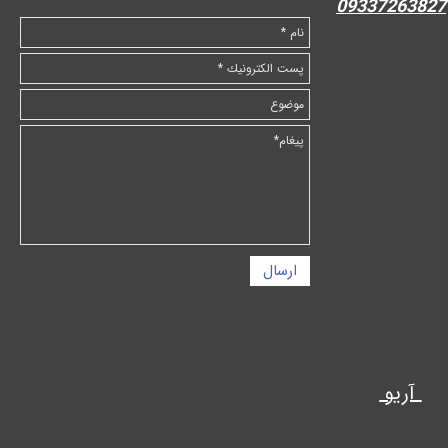
09337263827
ارسال
آریو