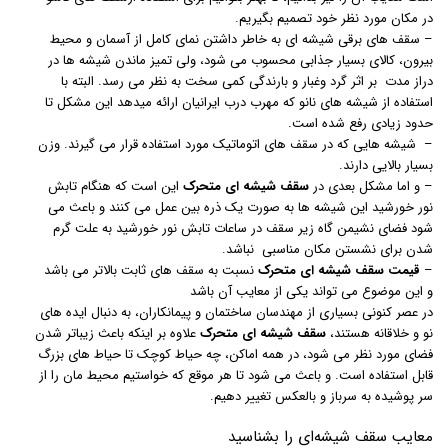
در مکان مورد نظر خود تصمیم بگیریم.
– سقف های برقی شیشه ای به خاطر داشتن نمای کامل از آسمان و محیط
بیرون، کالای بسیار جذابی محسوب می شود، ولی تمیز ماندن شیشه ها در
دراز مدت بر اثر گرد وغبار و بارندگی کمی سخت به نظر می رسد. البته با
استفاده از شیشه های نانو که مهرب درب ایرانیان ارائه میدهد این مشکل تا
حدود زیادی رفع شده است.
– شیشه هایی که در سقف های اتوماتیک مورد استفاده قرار می گیرند. وزن
بسیار بالایی دارند.
– و اما مشکل بعدی در
سقف شیشه ای متحرک
این است که هنگام تابش
نور خورشید این شیشه ها به صورت یک ذره بین عمل می کنند و باعث می
شود فضای نشیمن گاه زیر سقف در ساعات تابش نور خورشید به علت گرم
شدن برای نشستن مکان مناسبی نباشد.
–
قیمت سقف شیشه ای متحرک
نسبت به سقف های ثابت بالاتر می باشد
و این موضوع می تواند یکی از معایب آن باشد
در عصر کنونی بسیاری از مهندسان ساختمان و پیمانکاران، به دنبال ایده های
نو و خلاقانه هستند،
سقف شیشه
ای متحرک
علاوه بر اینکه باعث زیباتر شدن
فضای مورد نظر می شود، در همه اماکن، چه حیاط کوچک تا حیاط های بزرگ
قابل استفاده است. و باعث می شود تا هر موقع که خواستیم محیط مان را از
سر پوشیده به سرباز و بالعکس تغییر دهیم.
معایب سقف شیشه‌ای را بشناسید