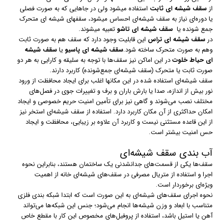
از
سقف شیشه‎ ای ثابت
استفاده می‎شود ولی در جاهایی که به صورت فصلی
یا دوره‌ای نیاز به سقف شیشه‌ای احساس می‎شود، سقف‎های شیشه‎ ای متحرک
جمع‎ شونده یا
سقف شیشه ای تاشو
تعبیه می‎شوند.
در
سقف شیشه ای تراس
این قابلیت وجود دارد که سقف هم به صورت ثابت
وهم به صورت متحرک ساخته شود.
سقف شیشه ای پاسیو
یا
سقف شیشه
ای حیاط خلوت
در این اماکن نیز سقف‌ها با توجه به سلیقه و کارایی به هر دو
صورت ثابت یا متحرک (سقف شیشه‌ای جمع‌شونده) کاربرد دارند.
سقف شیشه‌ای استفاده شده در این مکان‎ها اغلب برای ایجاد محافظت از ورود
نور بیش از اندازه، صدا یا بارش باران و برف و تغییرات جوی در فصل‌های
مختلف نصب می‌شوند و گاهی نیز برای تأمین امنیت حریم خصوصی و ایجاد
امکان حداکثری از آن مکان کاربرد دارد. استفاده از سقف شیشه‌ای استخر نیز
از این قاعده مستثنی نیست و کاربرد آن علاوه بر زیبایی، محافظت و ایجاد
حس امنیت بیشتر است.
آب بندی سقف شیشه‌ای
سقف‌ها یکی از قسمت‌های جدانشدنی یک ساختمان هستند، بنابراین نحوه
اجرا و استفاده از متریال مصرفی در سقف‌های شیشه‌ای خانه از اهمیت
ویژه‌ای برخوردار است.
نحوه اجرای سقف‌های شیشه‌ای به این صورت است که ابتدا شبکه‌ بندی فلزی
متناسب با ابعاد و وزن شیشه‌ها انجام می‌شود؛ جنس این شبکه‌ها می‌تواند
آهن یا استیل باشد، استفاده از پروفیل‌های مخصوص این کار با مقطع خاص