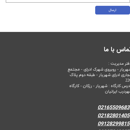
ارسال
ماس با ما
فتر مدیریت :
هریار - روبروی شهرک ادرای - مجتمع
جاری ادرای شهریار - طبقه دوم پلاک
22
درس کارگاه : شهریار - رزکان - کارگاه
هردرب ایرانیان
02165509683
02182801405
09128299815