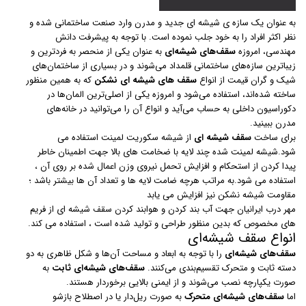
به عنوان یک سازه ی شیشه ای جدید و مدرن وارد صنعت ساختمانی شده و
نظر اکثر افراد را به خود جلب نموده است. با توجه به پیشرفت دانش
مهندسی، امروزه
سقف‌های شیشه‌ای
به عنوان یکی از منحصر به ‌فردترین و
زیباترین سازه‌های ساختمانی قلمداد می‌شوند و در بسیاری از ساختمان‌های
شیک و گران قیمت از انواع
سقف های شیشه‌ ای
نشکن
که به همین منظور
ساخته شده‌اند، استفاده می‌شود و امروزه یکی از اصلی‌ترین المان‌ها در
دکوراسیون داخلی به حساب می‌آید و انواع آن را می‌توانید در خانه‌های
مدرن ببینید.
برای ساخت
سقف شیشه ای
از شیشه سکوریت لمینت استفاده می
شود.شیشه لمینت شده چند لایه با ضخامت های بالا جهت اطمینان خاطر
پیدا کردن از استحکام و افزایش تحمل نیروی وزن اعمال شده بر روی آن ،
استفاده می شود.به مراتب هرچه ضامت لایه ها و تعداد آن ها بیشتر باشد ؛
مقاومت شیشه نشکن نیز افزایش می یابد
مهر درب ایرانیان جهت آب بند کردن و هوابند کردن سقف شیشه ای از فریم
های مخصوص که بدین منظور طراحی و تولید شده است ، استفاده می کند.
انواع سقف‌ شیشه‌ای
سقف‌های شیشه‌ای
را با توجه به ابعاد و مساحت آن‌ها و شکل ظاهری به دو
دسته ثابت و متحرک تقسیم‌بندی می‌کنند.
سقف‌های شیشه‌ای ثابت
به
صورت یکپارچه نصب می‌شوند و از ایمنی بالایی برخوردار هستند.
اما
سقف‌های شیشه‌ای متحرک
به صورت ریل‌دار یا در اصطلاح بازشو