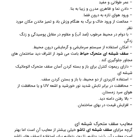
– عمر طولانی و مفید
– دادن نما و ظاهری مدرن و زیبا به بنا.
– ورود هوای تازه به درون فضا.
– ممانعت از ورود خاک و برگ به هنگام وزش باد و تمیز ماندن مکان مورد
نظر.
– با دوام در محیط مرطوب (ضد آب) و مقاوم در مقابل پوسیدگی و زنگ
زدگی.
– امکان استفاده از سیستم سرمایشی و گرمایشی درون محیط.
–
سقف شیشه ای متحرک حیاط
باعث می شود از اشراف دید ساختمان های
مجاور جلوگیری کند .
– دارای ریموت کنترل برای باز و بسته کردن آسان سقف متحرک اتوماتیک
شیشه ای
– استفاده کاربردی از دو محیط، با باز و بستن کردن سقف.
– محافظت در برابر تابش شدید نور خورشید و اشعه UV و یا محافظت از
هوای سرد زمستان.
– بالا رفتن دامنه دید.
– افزایش قیمت در بهای ساختمان.
معایب سقف متحرک شیشه ای
گرچه مزایای
سقف شیشه ای تاشو
خیلی بیشتر از معایب آن است اما بهتر
است معایب آن را نیز بدانیم، تا بهتر بتوانیم برای استفاده ازسقف های تاشو