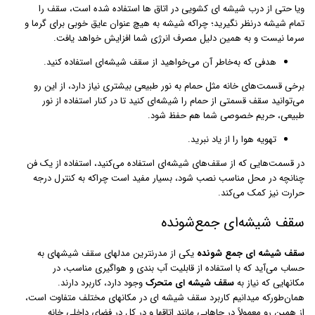
ویا حتی از درب شیشه ای کشویی در اتاق ها استفاده شده است، سقف را
تمام شیشه درنظر نگیرید؛ چراکه شیشه به هیچ عنوان عایق خوبی برای گرما و
سرما نیست و به همین دلیل مصرف انرژی شما افزایش خواهد یافت.
هدفی که به‌خاطر آن می‌خواهید از سقف شیشه‌ای استفاده کنید.
برخی قسمت‌های خانه مثل حمام به نور طبیعی بیشتری نیاز دارد، از این رو
می‌توانید سقف قسمتی از حمام را شیشه‌ای کنید تا در کنار استفاده از نور
طبیعی، حریم خصوصی شما هم حفظ شود.
تهویه هوا را از یاد نبرید.
در قسمت‌هایی که از سقف‌های شیشه‌ای استفاده می‌کنید، استفاده از یک فن
چنانچه در محل مناسب نصب شود، بسیار مفید است چراکه به کنترل درجه
حرارت نیز کمک می‌کند.
سقف شیشه‌ای جمع‌شونده
سقف‌ شیشه‎ ای جمع شونده
یکی از مدرن‎ترین مدل‎های سقف شیشه‎ای به
حساب می‌آید که با استفاده از قابلیت آب بندی و هواگیری مناسب، در
مکان‎هایی که نیاز به
سقف شیشه‎ ای متحرک
وجود دارد، کاربرد دارند.
همان‌طورکه می‎دانیم کاربرد سقف شیشه ای در مکان‎های مختلف متفاوت است،
از همین رو معمولاً در جاهایی مانند اتاق‎ها و در کل در فضای داخلی خانه