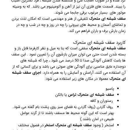
گرد شده و در صورت اصابت شی و شکسته شدن شیشه ، فرد کمترین آسیب
را ببیند. قسمت های فلزی آن نیز از آهن و آلومینیوم می باشد. که به وسیله
موتور های بسیار مرغوب برقی جابجا می شوند.
سقف شیشه ای متحرک
تلفیقی از هنر و مهندسی است که امکان لذت بردن
و تماشای آسمان و محیط های بیرونی را چه در روز و چه در شب و چه در
زمان بارش برف و باران فراهم می کند.
کاربرد سقف شیشه ای متحرک
سقف شیشه ای متحرک
سقفی است که بنا به میل و نظر کارفرما قابل باز و
بسته شدن است حتی می توان میزان بازشوی آن را تعیین نمود . این سقف
ها باعث کاهش آلودگی صدا تا 50 درصد می شود ، چرا که شیشه های
دوجداره عایق مناسبی برای آلودگی های صوتی می باشد و برای کسانی که از
آن استفاده می کنند، آرامش و آسایش را به همراه دارد.
اجرای
سقف شیشه
ای متحرک
معمولا در مکان های زیر استفاده می شود:
پاسیو
سقف شیشه ای متحرک تراس
یا بالکن
رستوران و کافه
روف گاردن (روف گاردن به فضای سبز روی پشت بام گفته می شود.
بهتر است که این گونه محیط ها مسقف باشند تا از گزند عوامل
طبیعی در امان باشند.)
استخر ( وجود
سقف شیشه ای متحرک استخر
در فصول مختلف