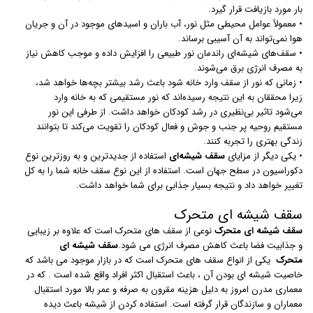
بار مورد بازیافت قرار گیرد.
• معمولاً عوامل محیطی مثل نور، آب باران و اسیدهای موجود در آن و جریان
هوا نمی‌تواند به آن آسیبی برساند.
• سقف‌های شیشه‌ای راندمان نور طبیعی را افزایش داده و موجب کاهش نیاز
به مصرف انرژی برق می‌شوند.
• زمانی که نور از سقف وارد خانه شود باعث رشد بیشتر بچه‌ها خواهد شد،
زیرا محققان به این نتیجه رسیده‌اند که نور مستقیمی که به خانه وارد
می‌شود تاثیر بی‌نظیری در رشد کودکان خواهد داشت. از طرفی این نور
مستقیم روحیه پر جنب و جوش و فعال کودکان را تقویت می‌کند تا بتوانند
زندگی بهتری را تجربه کنند.
• یکی دیگر از مزایای
سقف شیشه‌ای
استفاده از جدیدترین و به روزترین نوع
دکوراسیون در سطح جهان است. استفاده از این نوع سقف خانه شما را به کل
تغییر خواهد داد و نتیجه بسیار جذابی برای شما خواهد داشت.
سقف شیشه ای متحرک
سقف شیشه ای متحرک
نوعی از سقف های متحرک است که علاوه بر زیبایی
و جذابیت فضا باعث کاهش مصرف انرژی می شود.
سقف شیشه ای
متحرک
یکی از انواع سقف های متحرک است که در بازار موجود می باشد که
خاصیت شیشه ای بودن آن ، باعث استقبال اکثر افراد واقع شده است . که در
معماری مدرن امروز به دلیل هزینه مقرون به صرفه و عمر بالا مورد استقبال
معماران و سازندگان قرار گرفته است. استفاده کردن از شیشه باعث دیده