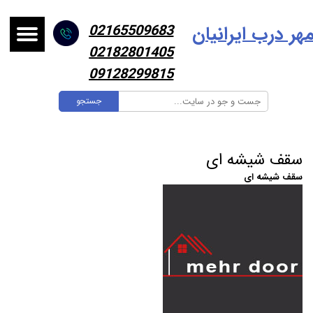
هر درب ایرانیا
ن
02165509683
02182801405
09128299815
جستجو
سقف شیشه ای
سقف شیشه ای