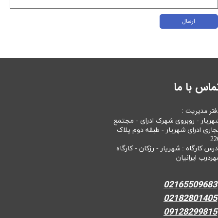
ارسال
ماس با ما
فتر مدیریت :
هریار - روبروی شهرک ادرای - مجتمع
جاری ادرای شهریار - طبقه دوم پلاک
22
درس کارگاه : شهریار - رزکان - کارگاه
هردرب ایرانیان
02165509683
02182801405
09128299815