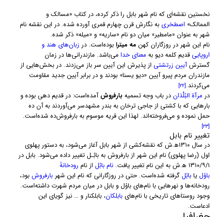
نخستین نقشه‌ای که نام شهر بابل را ذکر کرده، در کتاب «مسالک و
الممالک»
اصطخری
به نگارش قرن چهارم قمری آورده شده. در این نقشه نام
شهر به عنوان «مامطیر» میان دو نام «ساریه» و «میله» ذکر شده.
نام این شهر در روزگاران کهن
مه میترا
بوده‌است. در
زبان‌های هند و
اروپایی
قدیم کلمه دیو به
معنای خدا
می‌باشد. مازندرانی‌ها در زمان
گسترش
آیین زرتشتی
از پذیرش این آیین سر باز می‌زدند. در بخش‌هایی از
مازندران مردم پیرو آیین «دیو یسنا» بودند و در برابر آیین جدید مقاومت
می‌کردند.
[۲۲]
در
مرآة البُلْدَان
در باب وجه تسمیه
بارفروش
آمده‌است: در قدیم دهی بوده و
بارهایی که با کشتی از جاجی ترخان به بندر مشهدسر می‌آوردند به آن ده
حمل نموده و می‌فروخته‌اند. لهذا این قریه موسوم به بارفروش‌ده شده‌است.
[۲۳]
تغییر نام بابل
در سال ۱۳۱۰ه‍.ش که نقشه‌کشی از شهر بابل آغاز می‌شود، به دستور پهلوی
اول (رضا پهلوی) نام این شهر از بارفروش به بابُـل تغییر داده می‌شود. بابل در
۱۳۱۰/۹/۱ ه‍.ش به این نام تغییر یافت.
نام بابُل
از نام
رودخانهٔ
باوُل
یا
بابُل
گرفته شده‌است. حتی در روزگارانی که نام این شهر
بارفروش
بود،
رودخانه‌ها و نهرهایی با نام‌های باوُل و بابل در میان مردم شهرت داشته‌است.
وجود روستاهای تاریخی با نام‌های
بابلکان
، بابلکنار و … نیز گویای این
ادعاست.
جغرافیا