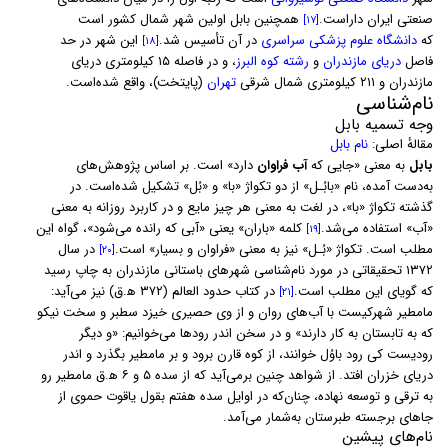
صنعتی ایران داراست.
همچنین بابل اولین شهر شمال کشور است
[۱۷]
که
دانشگاه علوم پزشکی سراسری
در آن تأسیس شد.
این شهر در حد
[۱۸]
فاصل
دریای مازندران
و
رشته کوه البرز
، و در فاصله ۱۵ کیلومتری دریای
مازندران و ۲۱۱ کیلومتری شمال شرقی
تهران
(پایتخت)، واقع شده‌است.
نام‌شناسی
وجه تسمیه بابل
مقالهٔ اصلی:
نام بابل
بابل
به معنی «جایی که
آب فراوان
دارد» است. بر اساس پژوهش‌های
به‌دست آمده، نام «بابُـل» از دو تکواژ «با» و «بُل» تشکیل شده‌است. در
گذشته تکواژ «با»، در لغت به معنی هر چیز مایع و در کاربرد روزانه به معنی
«آب» استفاده می‌شد.
کلمه «باران» یعنی «آبی که رانده می‌شود»، گواه این
[۱۹]
مطلب است. تکواژ «بُـل» نیز به معنی «فراوان و بسیار» است.
در سال
[۲۰]
۱۳۷۲ تحقیقاتی در مورد نام‌شناسی شهرهای باستانی مازندران به چاپ رسید
که گویای این مطلب است.
در کتاب حدود العالم (۳۷۲ ه‍.ق) نیز می‌آید:
[۲۱]
مامطیر شهرکیست با آب‌های روان و از وی حصیری خیزد سطبر و سخت نیکو
که به تابستان به کار دارند» و در سخن اندر رودها می‌خوانیم: «و دیگر
رودیست کی رود باوُل خوانند، از کوه قارن برود و بر مامطیر بگذرد و اندر
دریای خزران افتد. از شواهد چنین برمی‌آید که از سده ۵ و ۶ ه‍.ق مامطیر رو
به ترقی و توسعه نهاده، چنان‌که در اوایل سده هفتم بقول یاقوت حموی از
جاهای برجسته طبرستان به‌شمار می‌آمد.
نام‌های پیشین