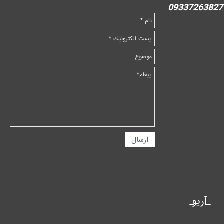
09337263827
ارسال
آریو