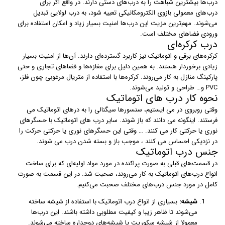
درب‌ها بیشترین شباهت را به درب‌های دستی دارند. در واقع اگر برای
درب‌های معمولی بازوی الکترومکانیکی تعبیه شود، به درب لولایی تبدیل
می‌شوند. مهم‌ترین مزیت این درب‌ها امنیت بسیار زیاد و امکان استفاده برای
ورودی فضاهای مختلف است.
درب کرکره‌ای
کرکره‌های برقی و اتوماتیک نیز کاربرد گسترده‌ای دارند. آن‌ها از امنیت بسیار
زیادی برخوردار هستند. به همین دلیل برای مغازه‌ها و فضاهای تجاری و حتی
پارکینگ منازل به کار می‌روند. کرکره‌ها با استفاده از متریال مرغوبی چون فلز،
PVC و… طراحی و تولید می‌شوند.
نحوه کار درب های اتوماتیک
وقتی روبروی در می ایستیم، سنسورها سیگنالی را به درهای اتوماتیک می
فرستند. اینگونه می دانند که باز شوند. سایر درب های اتوماتیک با حسگرهای
نوری یا حرکتی کار می کنند. … وقتی این حسگرهای نوری یا حرکتی حرکت را
در نزدیکی احساس می کنند ، موجب باز و بسته شدن درب می شوند.
جنس درب اتوماتیک
در قسمت‌های قبلی به صورت پراکنده در مورد مواد اولیه‌ای که برای ساخت
انواع درب‌های اتوماتیک به کار می‌روند،‌ صحبت شد. در این قسمت به صورت
کامل در مورد جنس درب‌های مختلف صحبت می‌کنیم.
شیشه:
بسیاری از انواع درب اتوماتیک با استفاده از شیشه ساخته
می‌شوند تا ظاهر زیبا و کیفیت مطلوبی داشته باشند. این درب‌ها
معمولا از شیشه سکوریت یا شیشه‌های دوجداره ساخته می‌شوند.