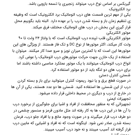
گیربکس بر اساس نوع درب میتواند زنجیری یا تسمه بازویی باشد.
برد الکترونیک
یکی از مهم ترین قسمت های درب اتوماتیک برد الکترونیک است که وظیفه
ی تنظیم زمان باز و بسته شدن درب را بر عهده دارد. البته باید بگوییم محل
قرار گیری این بخش در درب های اتوماتیک مختلف فرق میکند.
موتور الکتریکی
موتور الکتریکی قلب تپنده درب اتوماتیک است که با ولتاژ ۲۴ ولت تا ۹۰
ولت کار میکند، اکثر موتورها از نوع DC و تک فاز هستند. از ویژگی های این
موتورها این است که با کمترین میزان نویز و سرو صدا کار میکنند. میتوان با
استفاده از یک خازن جهت حرکت موتورهای درب اتوماتیک را عوض کرد.
انواع درب اتوماتیک میتوانند با یک موتور عملکرد مناسبی داشته باشند اما
برای درب های دو لنگه باید از دو موتور استفاده کرد.
شستی کنترل دستی
در صورت قطع برق و یا نبود ریموت کنترل میتوانید برای باز و بسته کردن
درب از این شستی ها استفاده کنید. شستی ها دو عدد هستند، یکی از آن ها
در خارج از درب و دیگری در محیط داخلی قرار داده میشود.
تجهیزات ایمنی
تجهیزاتی که به منظور محافظت از افراد و اشیا برای جلوگیری از برخورد درب
با آن ها در این درب ها به کار رفته اند مثل مادون قرمز و سنسور چشمی در
دو طرف درب قرار میگیرند و در صورت وجود مانع و یا افراد جلو درب، فرمان
بسته شدن صادر نمی شود. اینگونه است که نه افراد و اشیایی که مابین درب
قرار گرفته اند آسیب میبنند و نه خود درب آسیب میبیند.
ریموت کنترل