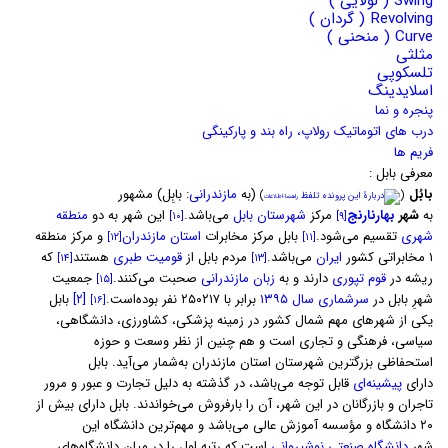
Swing ( لولایی )
Revolving ( گردان )
Curve ( منحنی )
مثلثی
تلسکوپی
اسلایدینگ
پنجره و نما
درب های اتوماتیک رولاپ، راه بند و پارکینگی
فریم ها
معرفی بابل :
بابُل
(به
مازندرانی
: بابِل) مشهور
)
(
تلفظ
راهنما
·
اطلاعات
به
شهر
بهارنارنج
مرکز
شهرستان بابل
می‌باشد.
این شهر به دو
منطقه
[۱۰]
[۹]
شهری
تقسیم می‌شود.
بابل مرکز مخابرات
استان مازندران
و مرکز منطقه
[۱۲]
[۱۱]
۱ مخابراتی کشور
ایران
می‌باشد.
مردم بابل از
قومیت طبری
هستند
که
[۱۴]
[۱۳]
ریشه در
قوم تپوری
دارند و به
زبان مازندرانی
صحبت می‌کنند.
جمعیت
[۱۵]
شهرِ بابل در
سرشماری سال ۱۳۹۵
برابر با ۲۵۰۲۱۷ نفر بوده‌است.
[۲]
بابل
[۱۶]
یکی از شهرهای مهم شمال کشور در زمینه پزشکی، کشاورزی، دانشگاهی،
سیاسی، فرهنگی و تجاری است و هم چنین از نظر وسعت و حوزه
استحفاظی بزرگترین شهرستان استان مازندران به‌شمار می‌آید. بابل
دارای
پیشینه‌ای
قابل توجه می‌باشد، در گذشته به دلیل تجارت و عبور و مرور
تاجران و بازرگانان در این شهر، آن را بارفروش می‌خواندند. بابل دارای بیش از
۲۰ دانشگاه و مؤسسه آموزش عالی می‌باشد و مهم‌ترین دانشگاه این
شهر
دانشگاه صنعتی نوشیروانی
است که رتبه اول را در میان دانشگاه‌های