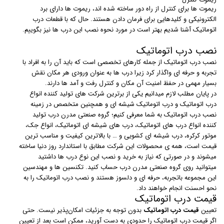
ریموت ها برای کنترل از راه دور ساخته شده اند، ریموت ها دارای برد
الکترونیکی و کلیدهایی برای فرمان دادن هستند. حال که با قطعات درب
اتوماتیک آشنا شدیم بهتر است در مورد نحوه نصب این درب ها نیز بگوییم.
نصب درب اتوماتیک
نصب درب اتوماتیک از جمله کارهای تخصصی است که باید آن را به افراد با
تجربه و حرفه ای واگذار کرد زیرا درب ها به عنوان ورودی هر مکان نقش
بسیار مهمی در حفظ امنیت آن مکان و کنترل رفت و آمد ها دارند.
در پایان مطلب لازم میدانیم یکی از برترین شرکت های تولید کننده انواع
درب اتوماتیک و درب اتوماتیک شیشه ای و همچنین متخصص در زمینه
نصب درب اتوماتیک به شما معرفی کنیم؛ گروه صنعتی مدرن درب تولید
کننده انواع درب های اتوماتیک، درب های شیشه ای اتوماتیک، انواع جک،
موتور کرکره، درب شیشه ای کشویی و … با بالاترین کیفیت و مناسب ترین
قیمت است، همه ی محصولات این شرکت مطابق با استاندارد روز دنیا ساخته
میشوند و در صورتی که نیاز به خرید و نصب این نوع درب ها داشتید
میتوانید روی گروه صنعتی مدرن درب حساب کنید. تکنسین ها و مهندسین
این مجموعه باتجربه، حرفه ای و دلسوز هستند و نصب درب اتوماتیک را به
نحو احسنت انجام خواهند داد.
قیمت درب اتوماتیک
تعیین
قیمت درب اتوماتیک
بدون توجه به جزئیات امکان‌پذیر نیست. حتی
اگر قیمت درب اتوماتیک را حدودی به دست آورید،‌ ممکن است بعد از تعیین