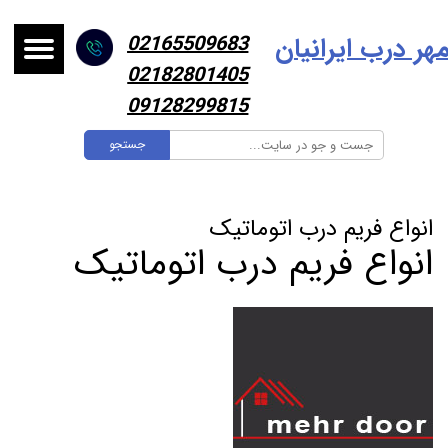
هر درب ایرانیا
ن
02165509683
02182801405
09128299815
جستجو
انواع فریم درب اتوماتیک
انواع فریم درب اتوماتیک