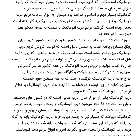
اتوماتیک استحکامی که فریم درب اتوماتیک دارد بسیار مهم است که با چه
میزان ضربه ای میشکند از دیگر عواملی که در تعیین قیمت فریم درب
اتوماتیک بسیار مهم و اساسی خواهد بود میتوان به نوع ساخت فریم درب
اتوماتیک و فلز و متریالی که در ساخت فریم درب اتوماتیک به کار رفته است
بسیار ویژه است اگر شما فریم درب اتوماتیک با قیمت به صرفه میخواهید
میتوانید با مراجعه به
امروزه استفاده از درب اتوماتیک در کشور ما و در اغلب کشور های جهان
رونق بسیاری یافته است به همین دلیل است که تولید فروش فریم درب
اتوماتیک نیز بیشتر شده است درب اتوماتیک در همه جاهایی که برق دارند
قابل استفاده میباشد بنابراین رونق فروش و تولید فریم درب اتوماتیک در همه
جا زیاد است تولید و فروش درب اتوماتیک در همه کشور ها نیز گسترش
بسیاری دارد در کشور ما نیز شرکت و کارگاه مهر درب در با تولید و فروش
انواع فریم درب اتوماتیک کوشیده است که به هم میهنان خود خدمت
بسیاری نماید در این نوشته میخواهیم با کاربرد های درب اتوماتیک و انواع
فریم درب اتوماتیک بیشتر آشنا شویم.
درب اتوماتیک یکی از انواع مدل درب هایی است که در کشور های محتلف
جهان به استفاده گذاشته میشود درب اتوماتیک از بخش مهمی به نام فریم
درب اتوماتیک تشکیل شده است فریم درب اتوماتیک همان چهارچوب درب
اتوماتیک میباشد که بسیار نیز به چشم میاید فریم درب اتوماتیک باید به گونه
ای باشد که بتواند ان استقامتی که شما میخواهید رابه شما بدهد بنابراین
فریم درب اتوماتیک را بسیار جدی بگیرید امروزه انواع فریم درب اتوماتیک
تولید و به فروش میرسد.