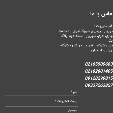
ماس با ما
فتر مدیریت :
هریار - روبروی شهرک ادرای - مجتمع
جاری ادرای شهریار - طبقه دوم پلاک
22
درس کارگاه : شهریار - رزکان - کارگاه
هردرب ایرانیان
02165509683
02182801405
09128299815
09337263827