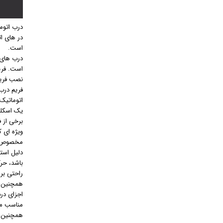
درب اتوم
در های ا
است.
درب های 
است. فری
نصب فریم
فریم درب
اتوماتیک
یک اسکلت 
برخی از 
ویژه ای 
مخصوص مو
دلیل است
باشد، حر
راحتی بر
همچنین ح
اجزای در
مناسب می
همچنین ب