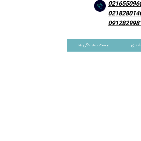
021655096
021828014
091282998
شتری
لیست نمایندگی ها