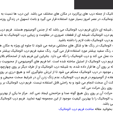
اتیک از جمله درب های پرکاربرد در مکان های مختلف می باشد. این درب ها نسبت به د
توماتیک، در عصر امروز بسیار مورد استفاده قرار می گیرد و باعث تسهیل در زندگی رو
شیشه ای دارای فریم درب اتوماتیک می باشد که از جنس آلومینیوم هستند. فریم درب 
م درب اتوماتیک شیشه ای از قطعات ضروری در مقاومت و زیبایی درب اتوماتیک به شمار
 درب اتوماتیک دقت لازم را داشته باشید.
 اتوماتیک در رنگ ها و شکل های مختلفی عرضه می شوند تا جلوه ای ویژه به مکان ه
، رنگ سفید بیشتر مورد استفاده قرار می گیرد. رنگ سفید فریم درب اتوماتیک بیشتر 
عمل می کند و درب اتوماتیک را نگه می دارد. بنابراین این فریم باید از استحکام بالای
فریم درب اتوماتیک از استیل ساخته شده است. اما فریم های آلومینیومی از محبوبیت
که بر روی آن ها قرار داده شده، به شیشه درب اتوماتیک و از طرف دیگر بر روی چهارچ
جود در درب اتوماتیک محکم می شود تا از لرزش جلوگیری کند و هیچ درزی بر روی 
فاده از آلومینیوم در فریم درب اتوماتیک، عدم زنگ زدن آن در شرایط سخت محیطی و 
کت آن سخت انجام می شود و به راحتی قابل استفاده نیست. فریم درب اتوماتیک بر 
 روی ریل حرکت می کند.
رکت آن بر روی ریل هیچ گونه صدا و مزاحمتی ایجاد نمی کند. مرکز ما یکی از بهترین 
ب اتوماتیک را با بهترین کیفیت موجود از این مجموعه تهیه نمایید. فریم درب اتوماتی
 باشد.
خوانید مقاله
ساخت فریم درب اتوماتیک