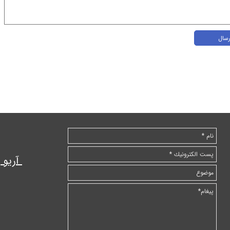
رسال
آریو