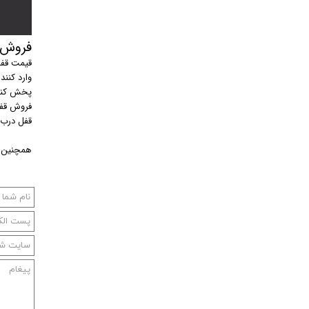
فروش قف
قیمت قفل د
وارد کننده
پخش کننده
فروش قفل درب ا
قفل درب اتوماتیک نابکو NABCO برای ا
همچنین ب