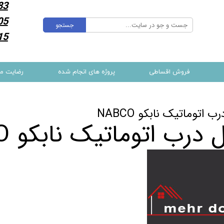
83
05
جستجو
15
فروش اقساطی
پروژه های انجام شده
رضایت م
ب اتوماتیک نابکو NABCO
 درب اتوماتیک نابکو NABCO