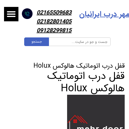
هر درب ایرانیا
ن
02165509683
02182801405
09128299815
جستجو
قفل درب اتوماتیک هالوکس Holux
قفل درب اتوماتیک
هالوکس Holux