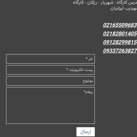
درس کارگاه : شهریار - رزکان - کارگاه
هردرب ایرانیان
02165509683
02182801405
09128299815
09337263827
ارسال