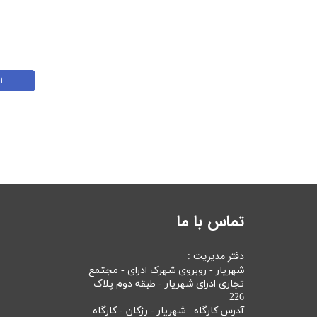
ا
تماس با ما
دفتر مدیریت :
شهریار - روبروی شهرک ادرای - مجتمع
تجاری ادرای شهریار - طبقه دوم پلاک
226
آدرس کارگاه : شهریار - رزکان - کارگاه