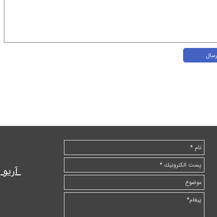
رسال
آریو