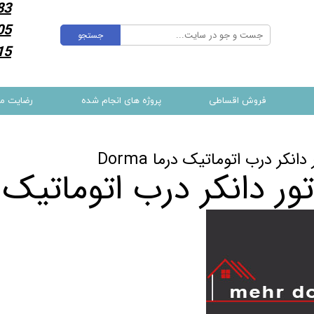
83
05
جستجو
15
فروش اقساطی
پروژه های انجام شده
رضایت م
دانکر درب اتوماتیک درما Dorma
ور دانکر درب اتوماتیک درما