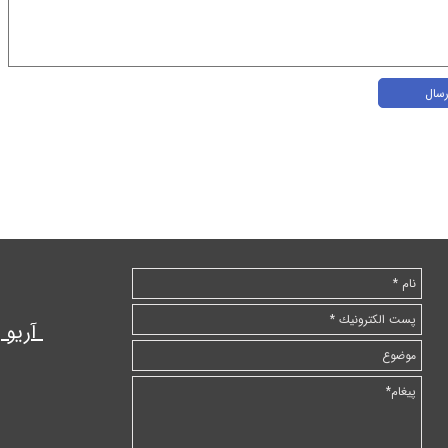
رسال
آریو