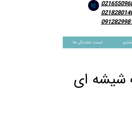
021655096
021828014
091282998
شتری
لیست نمایندگی ها
 شیشه ای