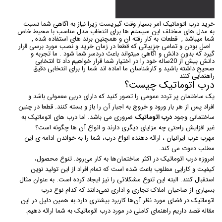
خرید درب اتوماتیک امر بسیار وقت گیریست زیرا نیاز به اگاهی شما نسبت
به مدل های مختلف این سیستم ها برای انتخاب مدل مناسب با محیط خاص
شما میباشد , قطعات به کار رفته ان و همچنین برند های استفاده شده ,
اصل بودن و تمامی جزییاتی که قطعا در زمان خرید و نصب مورد برسی قرار
گیرد که بدون دانش و اگاهی میتواند باعث دردسر شما شود . ما تجربه و
دانش بیش از 20ساله خود را در اختیار شما قرار خواهیم داد تا انتخابی
صحیح داشته باشید و کارشناسان ما اماده اند شما را برای انتخابی دقیق
راهنمایی کنند
درب اتوماتیک چیست؟
یک ساختمان پر تردد عمومی را تصور کنید که دارای دربی معمولی باشد و
افراد پس از هر بار ورود و خروج به اجبار آن را باز و بسته کنند. قطعا در چنین
ساختمانی وجود
درب اتوماتیک
ضروری می باشد. اما درب های اتوماتیک به
غیر افزایش راحتی چه مزایای دیگری دارند و انواع آن ها چگونه است؟
مهرب غرب ایرانیان ، ارائه دهنده انواع درب، شما را به خواندن ادامه ی این
مطلب دعوت می کند.
امروزه درب اتوماتیک در اکثر ساختمان‌ها به کار می‌رود. تنوع محصول،
کیفیت و کارایی مطلوب باعث شده است که تمام افراد از این تولید نوین
استقبال کنند. البته این تنوع مشکلاتی را نیز ایجاد کرده است. به عنوان مثال
بسیاری از صاحبان املاک تجاری و اداری نمی‌دانند که کدام نوع درب
اتوماتیک در فضای مورد نظر آن‌ها کاربرد بیشتری دارد.به همین دلیل در این
مقاله قصد داریم راهنمای کاملی در مورد درب اتوماتیک به شما ارائه دهیم.