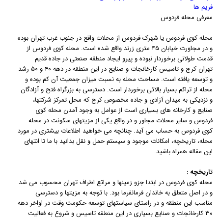
فریم ها
معرفی محله فردوس
محله کوی فردوس یا شهرک فردوس از محلات واقع در جنوب غرب تهران بوده
و در مجاورت خیابان ۴۵ متری زرند واقع شده است. محله کوی فردوس از
قدمت طولانی برخوردار نبوده و پیرو ایجاد منطقه صنعتی در جاده قدیم
تهران-کرج و تاسیس کارخانجات و صنایع در این منطقه در دهه ۴۰ و ۵۰ رشد
و توسعه یافته است. مساحت محله به نسبت میزان جمعیت آن کم بوده و
محله از تراکم بسیار بالائی برخوردار است. دسترسی به بزرگراه فتح و آزادگان
و نزدیکی به میدان آزادی و جاده مخصوص کرج که محل تمرکز شرکتها،
صنایع و کارخانه های بسیاری است از عوامل به وجود آمدن محله کوی
فردوس و سایر محلات مجاور و در واقع یکی از مزیتهای سکونت در محله
کوی فردوس به حساب می آید. چنانچه می خواهید اطلاعات بیشتری در مورد
محله، تاریخچه، امکانات موجود و سیستم حمل و نقل بدانید با ما تا انتهای
این مقاله همراه باشید.
تاریخچه :
محله کوی فردوس در ابتدا جزو زمینها و مراتع اطراف تهران محسوب می شد
و در اصل متعلق به خاندان فرمانفرما بود. با توجه به مزیتها و دسترسی
مناسب این منطقه و در راستای سیاستهای توسعه حکومت وقت در اواخر دهه
۳۰ کارخانجات و صنایع بسیاری در این منطقه تاسیس و شروع به فعالیت