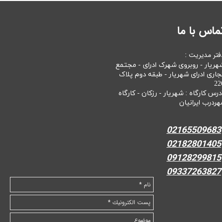
ماس با ما
فتر مدیریت :
هریار - روبروی شهرک ادرای - مجتمع
جاری ادرای شهریار - طبقه دوم پلاک
22
درس کارگاه : شهریار - رزکان - کارگاه
هردرب ایرانیان
02165509683
02182801405
09128299815
09337263827