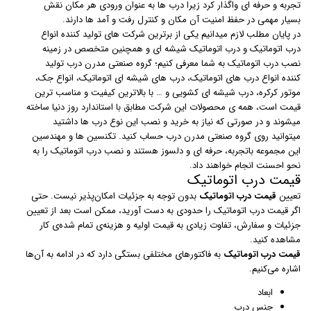
تجربه و حرفه ای واگذار کرد زیرا درب ها به عنوان ورودی هر مکان نقش
بسیار مهمی در حفظ امنیت آن مکان و کنترل رفت و آمد ها دارند.
در پایان مطلب لازم میدانیم یکی از برترین شرکت های تولید کننده انواع
درب اتوماتیک و درب اتوماتیک شیشه ای و همچنین متخصص در زمینه
نصب درب اتوماتیک به شما معرفی کنیم؛ گروه صنعتی مدرن درب تولید
کننده انواع درب های اتوماتیک، درب های شیشه ای اتوماتیک، انواع جک،
موتور کرکره، درب شیشه ای کشویی و … با بالاترین کیفیت و مناسب ترین
قیمت است، همه ی محصولات این شرکت مطابق با استاندارد روز دنیا ساخته
میشوند و در صورتی که نیاز به خرید و نصب این نوع درب ها داشتید
میتوانید روی گروه صنعتی مدرن درب حساب کنید. تکنسین ها و مهندسین
این مجموعه باتجربه، حرفه ای و دلسوز هستند و نصب درب اتوماتیک را به
نحو احسنت انجام خواهند داد.
قیمت درب اتوماتیک
تعیین
قیمت درب اتوماتیک
بدون توجه به جزئیات امکان‌پذیر نیست. حتی
اگر قیمت درب اتوماتیک را حدودی به دست آورید،‌ ممکن است بعد از تعیین
جزئیات و سفارش، تفاوت زیادی به قیمت اولیه و هزینه‌ی تمام شده‌ی کار
مشاهده کنید.
قیمت درب اتوماتیک
به فاکتورهای مختلفی بستگی دارد که در ادامه به آن‌ها
اشاره می‌کنیم.
ابعاد
جنس درب