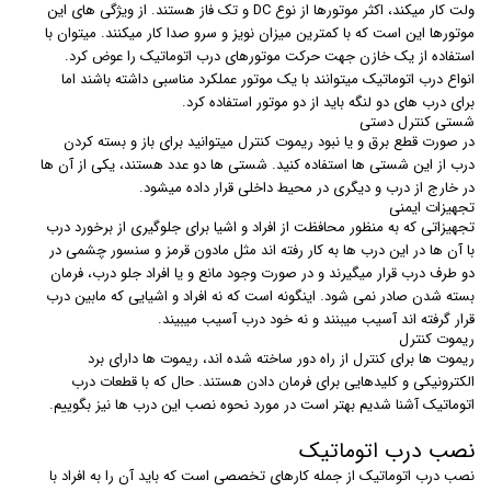
ولت کار میکند، اکثر موتورها از نوع DC و تک فاز هستند. از ویژگی های این
موتورها این است که با کمترین میزان نویز و سرو صدا کار میکنند. میتوان با
استفاده از یک خازن جهت حرکت موتورهای درب اتوماتیک را عوض کرد.
انواع درب اتوماتیک میتوانند با یک موتور عملکرد مناسبی داشته باشند اما
برای درب های دو لنگه باید از دو موتور استفاده کرد.
شستی کنترل دستی
در صورت قطع برق و یا نبود ریموت کنترل میتوانید برای باز و بسته کردن
درب از این شستی ها استفاده کنید. شستی ها دو عدد هستند، یکی از آن ها
در خارج از درب و دیگری در محیط داخلی قرار داده میشود.
تجهیزات ایمنی
تجهیزاتی که به منظور محافظت از افراد و اشیا برای جلوگیری از برخورد درب
با آن ها در این درب ها به کار رفته اند مثل مادون قرمز و سنسور چشمی در
دو طرف درب قرار میگیرند و در صورت وجود مانع و یا افراد جلو درب، فرمان
بسته شدن صادر نمی شود. اینگونه است که نه افراد و اشیایی که مابین درب
قرار گرفته اند آسیب میبنند و نه خود درب آسیب میبیند.
ریموت کنترل
ریموت ها برای کنترل از راه دور ساخته شده اند، ریموت ها دارای برد
الکترونیکی و کلیدهایی برای فرمان دادن هستند. حال که با قطعات درب
اتوماتیک آشنا شدیم بهتر است در مورد نحوه نصب این درب ها نیز بگوییم.
نصب درب اتوماتیک
نصب درب اتوماتیک از جمله کارهای تخصصی است که باید آن را به افراد با