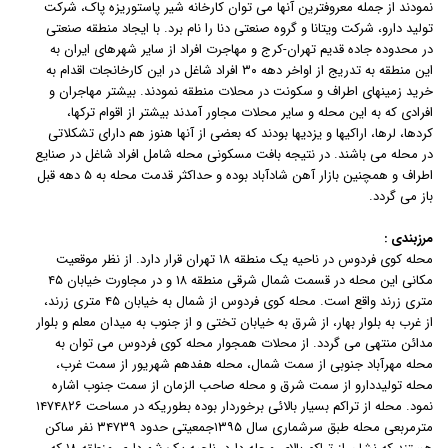
نمودند از جمله معروفترین آنها می توان کارخانه شیر پاستوریزه پاک، شرکت
تولید دارو، شرکت ویتانا و گروه صنعتی دنا را نام برد. با ایجاد منطقه صنعتی
در محدوده جاده قدیم تهران-کرج و مهاجرت افراد از سایر شهرهای ایران به
این منطقه به تدریج از اواخر دهه ۳۰ افراد شاغل در این کارخانجات اقدام به
خرید زمینهای اطراف و سکونت در محلات منطقه نمودند. بیشتر مهاجران و
افرادی که به این محله و سایر محلات مجاور آمدند بیشتر از اقوام ترکها،
کردها، لرها، اراکیها و یزدیها بودند که بعضی از آنها هنوز هم دارای تشکلاتی
در محله می باشند. در نتیجه بافت مسکونی محله شامل افراد شاغل در صنایع
اطراف و همچنین بازار آهن شادآباد بوده و حداکثر قدمت محله به ۵ دهه قبل
باز می گردد.
مرزبندی :
محله کوی فردوس در ناحیه یک منطقه ۱۸ تهران قرار دارد. از نظر موقعیت
مکانی این محله در قسمت شمال شرقی منطقه ۱۸ و در مجاورت خیابان ۴۵
متری زرند واقع است. محله کوی فردوس از شمال به خیابان ۴۵ متری زرند،
از غرب به بلوار بهار، از شرق به خیابان تختی و از جنوب به میدان معلم و بلوار
مدائن منتهی می گردد. از محلات همجوار محله کوی فردوس می توان به
محله مهرآباد جنوبی از سمت شمال، محله هفدهم شهریور از سمت غرب،
محله تولیددارو از سمت شرق و محله صاحب الزمان از سمت جنوب اشاره
نمود. محله از تراکم بسیار بالائی برخوردار بوده بطوریکه در مساحت ۱۴۷۴۸۲۶
مترمربعی محله طبق سرشماری سال ۱۳۹۵جمعیتی حدود ۳۴۷۳۹ نفر ساکن