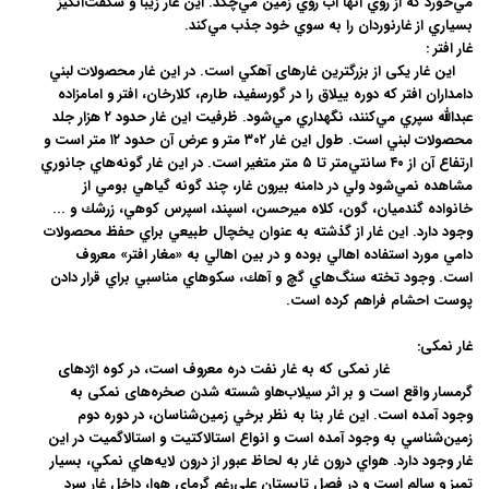
مي‌خورد كه از روي آنها آب روي زمين مي‌چكد. اين غار زيبا و شگفت‌انگيز
بسياري از غارنوردان را به سوي خود جذب مي‌كند.
غار افتر :
این غار یکی از بزرگترین غارهای آهکي است. در اين غار محصولات لبني
دامداران افتر که دوره ييلاق را در گورسفيد، طارم، کلارخان، افتر و امامزاده
عبدالله سپري مي‌کنند، نگهداري مي‌شود. ظرفيت اين غار حدود ۲ هزار جلد
محصولات لبني است. طول اين غار ۳۰۲ متر و عرض آن حدود ۱۲ متر است و
ارتفاع آن از ۴۰ سانتي‌متر تا ۵ متر متغير است. در اين غار گونه‌هاي جانوري
مشاهده نمي‌شود ولي در دامنه بيرون غار، چند گونه گياهي بومي از
خانواده گندميان، گون، كلاه ميرحسن، اسپند، اسپرس كوهي، زرشك و ...
وجود دارد. اين غار از گذشته به عنوان يخچال طبيعي براي حفظ محصولات
دامي مورد استفاده اهالي بوده و در بين اهالي به «مغار افتر» معروف
است. وجود تخته سنگ‌هاي گچ و آهك، سكوهاي مناسبي براي قرار دادن
پوست‌ احشام فراهم كرده است.
غار نمکی:
غار نمکی که به غار نفت دره معروف است، در کوه اژدهای
گرمسار واقع است و بر اثر سیلاب‌هاو شسته شدن صخره‌های نمکی به
وجود آمده است. اين غار بنا به نظر برخي زمين‌شناسان، در دوره دوم
زمين‌شناسي به وجود آمده است و انواع استالاکتيت و استالاگميت در اين
غار وجود دارد. هواي درون غار به لحاظ عبور از درون لايه‌هاي نمكي، بسيار
تميز و سالم است و در فصل تابستان علي‌رغم گرماي هوا، داخل غار سرد