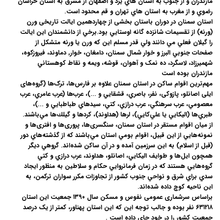
مازندران و از جنوب به استان هاي يزد و اصفهان از مشرق به استان خراسان
رضوي و از مغرب به استان هاي تهران و قم محدود است.
استان سمنان در دوران باستان بخشی از چهاردهمین ایالت تاریخی ورن
(ورنه) از تقسيمات شانزده گانه اوستايي بود.برخي از دانشمندان اين ايالت
را گيلان فعلي مي دانند ولي قدر مسلم اين که ورن يا ورنه متشکل از
صفحات جنوبي البرز و خوار شمال سمنان، دامغان، خوار, دماوند، فيروزکوه،
شهميرزاد، لاسگرد، ده نمک و آهوان، قوشه، ويمه و نقاط کوهستاني
مازندران بوده است
مهم‌ترین اقوام ساکن در استان سمنان علاوه بر فارس‌ها، ترک‌ها (گروه‌های
ایلی اصانلو، پازوکی، نفر، باصري، قشقايي و ...)، عرب‌ها (عرب عامري، عرب
معصومي، عرب سرهنگي، عرب درازي، کتي، سيدهاي طباطبايي و ...)،
طبري‌ها (اليکايي يا علي‌كايي)، لرها (هداوند)، كردها و گيلك‌ها مي‌باشند.
از میان اقوام مستقر در استان سمنان، سنگسری‌ها، پروری‌ها و افتری‌ها و
نمونه‌هایي از اين قبيل، اقوام بومي استان مي‌باشند که از گذشته‌هاي دور
(قبل از اسلام) به اين سرزمين آمده و در آن ساکن شده‌اند. گروهي ديگر
همچون ايل‌ها و طوايف اليکايي، اصانلو، هداوند، عرب درازي و کتي
گروه‌هايي هستند که در زمان فرمانروايي حكام و سلاطين به منظور ايجاد
سدي براي شرق و نواحي جنوب كشور از تجاوزات مكرر سواران تركمن، به
اين ناحيه كوچ داده شده‌اند.
براساس سرشماری عمومی نفوس و مسکن سال ۱۳۹۰ جمعیت این استان
۶۳۱۲۱۸ نفر بوده و جالب توجه این که اين استان پهناور، کمتر از يک درصد
جمعيت کشور را در خود جاي داده است .