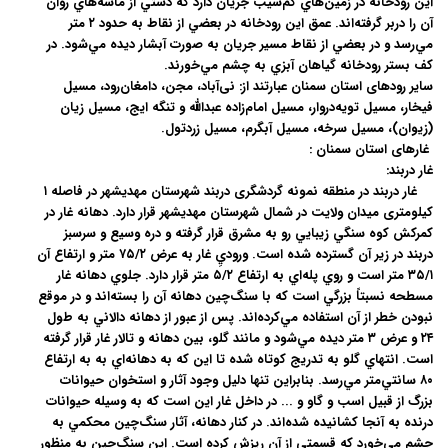
اين رودخانه در زمين‌هاي کم‌شيب جريان دارد که دشتي از ماسه‌هاي روان
آن را دربر گرفته‌اند. عمق اين رودخانه در بعضي از نقاط به حدود ۲ متر
مي‌رسد و در بعضي از نقاط مسير جريان به صورت آبشار ديده مي‌شود. در
كف بستر رودخانه گياهان آبزي به چشم مي‌خورند.
سایر رودهای استان سمنان عبارتند از: نی‌آباد، مجن، دامغان‌رود، مسیل
فیخار، مسيل تويه‌دروار، مسيل امام‌زاده عبدالله و تنگه ايج، مسيل زيان
(زيوان)، مسيل سرخه، مسيل آبگرم، مسيل زردتول.
غارهای استان سمنان :
غار دربند:
غار دربند در منطقه نمونه گردشگری دربند شهرستان مهدیشهر در فاصله ۱
کیلومتری میدان ولايت در شمال شهرستان مهديشهر قرار دارد. دهانه غار در
کمرکش کوه سنگي زيبايي رو به مشرق قرار گرفته و دره وسيع و سرسبز
دربند در زير آن گسترده شده است. وروديِ غار به عرض ۷۵/۲ متر و ارتفاع آن
۳۵/۱ متر است و روي پله‌اي به ارتفاع ۵/۲ متر قرار دارد. جلوي دهانه غار
مسطحه نسبتاً بزرگي است که با سنگ‌چين دهانه آن را بسته‌اند و در موقع
نبودن خطر از آن استفاده مي‌كرده‌اند. پس از عبور از دهانه دالاني به طول
۲۴ و عرض ۳ متر ديده مي‌شود و مانند گلو، بين دهانه و تالار غار قرار گرفته
است. انتهاي گلو به تدريج كوتاه شده تا اين كه به دهانه‌اي به به ارتفاع
۸۰ سانتي‌متر مي‌رسد. بنابراين تنها دليل وجود آثار و استخوان حيوانات
بزرگ از قبيل اسب و گاو و ... در داخل غار اين است كه به وسيله حيوانات
درنده به آنجا كشانيده شده‌اند. در كنار دهانه، آثار سنگ‌چين محكمي به
چشم مي‌خورد كه قسمتي از آن ريزش كرده است. اين سنگ‌چين به منظور