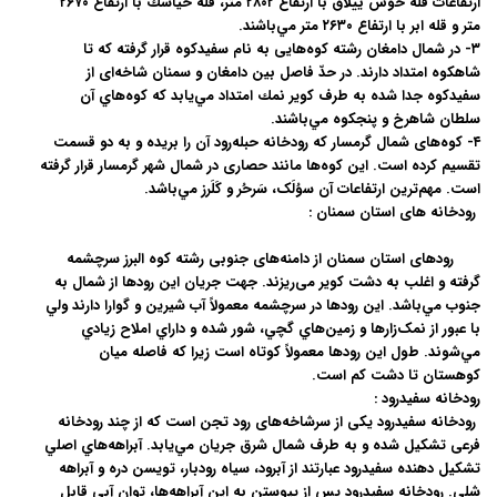
ارتفاعات قله خوش ‌ييلاق با ارتفاع ۲۸۰۲ متر، قله خياشك با ارتفاع ۲۶۷۰
متر و قله ابر با ارتفاع ۲۶۳۰ متر مي‌باشند.
۳- در شمال دامغان رشته کوه‌هایی به نام سفیدکوه قرار گرفته که تا
شاهکوه امتداد دارند. در حدّ فاصل بین دامغان و سمنان شاخه‌ای از
سفيدکوه جدا شده به طرف كوير نمك امتداد مي‌يابد كه كوه‌هاي آن
سلطان شاهرخ و پنجكوه مي‌باشند.
۴- کوه‌های شمال گرمسار که رودخانه حبله‌رود آن را بریده و به دو قسمت
تقسیم کرده است. این کوه‌ها مانند حصاری در شمال شهر گرمسار قرار گرفته
است. مهم‌ترين ارتفاعات آن سوُلَک، سَرحُر و كَلَرز مي‌باشد.
رودخانه های استان سمنان :
رودهای استان سمنان از دامنه‌های جنوبی رشته کوه البرز سرچشمه
گرفته و اغلب به دشت کویر می‌ريزند. جهت جريان اين رودها از شمال به
جنوب مي‌باشد. اين رودها در سرچشمه معمولاً آب شيرين و گوارا دارند ولي
با عبور از نمک‌زارها و زمين‌هاي گچي، شور شده و داراي املاح زيادي
مي‌شوند. طول اين رودها معمولاً کوتاه است زيرا که فاصله ميان
كوهستان تا دشت كم است.
رودخانه سفیدرود :
رودخانه سفیدرود یکی از سرشاخه‌های رود تجن است که از چند رودخانه
فرعی تشکيل شده و به طرف شمال شرق جريان مي‌يابد. آبراهه‌هاي اصلي
تشکيل دهنده سفيدرود عبارتند از آبرود، سياه رودبار، تويسن دره و آبراهه
شلي. رودخانه سفيدرود پس از پيوستن به اين آبراهه‌ها، توان آبي قابل