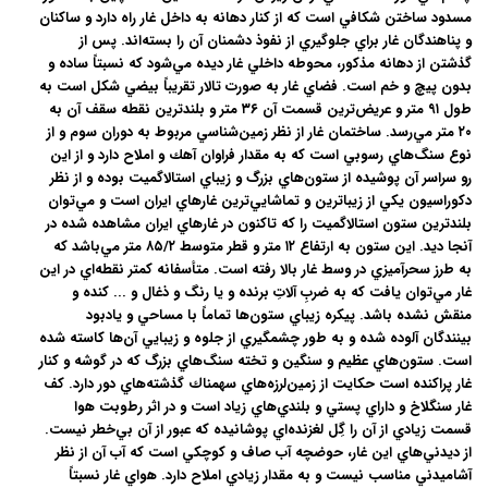
مسدود ساختن شكافي است كه از كنار دهانه به داخل غار راه دارد و ساكنان
و پناهندگان غار براي جلوگيري از نفوذ دشمنان آن را بسته‌اند. پس از
گذشتن از دهانه مذكور، محوطه داخلي غار ديده مي‌شود كه نسبتاً ساده و
بدون پيچ و خم است. فضاي غار به صورت تالار تقريباً بيضي شكل است به
طول ۹۱ متر و عريض‌ترين قسمت آن ۳۶ متر و بلندترين نقطه سقف آن به
۲۰ متر مي‌رسد. ساختمان غار از نظر زمين‌شناسي مربوط به دوران سوم و از
نوع سنگ‌هاي رسوبي است كه به مقدار فراوان آهك و املاح دارد و از اين
رو سراسر آن پوشيده از ستون‌هاي بزرگ و زيباي استالاگميت بوده و از نظر
دكوراسيون يكي از زيباترين و تماشايي‌ترين غارهاي ايران است و مي‌توان
بلندترين ستون استالاگميت را كه تاكنون در غارهاي ايران مشاهده شده در
آنجا ديد. اين ستون به ارتفاع ۱۲ متر و قطر متوسط ۸۵/۲ متر مي‌باشد كه
به طرز سحرآميزي در وسط غار بالا رفته است. متأسفانه كمتر نقطه‌اي در اين
غار مي‌توان يافت كه به ضربِ آلاتِ برنده و يا رنگ و ذغال و ... كنده و
منقش نشده باشد. پيكره زيباي ستون‌ها تماماً با مساحي و يادبود
بينندگان آلوده شده و به طور چشمگيري از جلوه و زيبايي آن‌ها كاسته شده
است. ستون‌هاي عظيم و سنگين و تخته سنگ‌هاي بزرگ كه در گوشه و كنار
غار پراكنده است حكايت از زمين‌لرزه‌هاي سهمناك گذشته‌هاي دور دارد. كف
غار سنگلاخ و داراي پستي و بلندي‌هاي زياد است و در اثر رطوبت هوا
قسمت زيادي از آن را گِل لغزنده‌اي پوشانيده كه عبور از آن بي‌خطر نيست.
از ديدني‌هاي اين غار، حوضچه آب صاف و كوچكي است كه آب آن از نظر
آشاميدني مناسب نيست و به مقدار زيادي املاح دارد. هواي غار نسبتاً