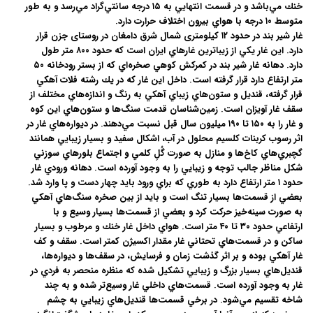
خنك مي‌باشد و در قسمت انتهايي به ۱۵ درجه سانتي‌گراد مي‌رسد و به طور
متوسط ۱۰ درجه با هواي بيرون اختلاف حرارت دارد.
غار شیر بند در حدود ۱۲ کیلومتری شمال شرق دامغان در روستای جزن قرار
دارد. این غار يکي از زيباترين غارهاي ايران است که حدود ۸۰۰ متر طول
دارد. دهانه غار شير بند در کمرکش كوهي صخره‌اي كه از بستر رودخانه ۵۰
متر ارتفاع دارد قرار گرفته است. داخل اين غار كه در يك رشته فلات آهكي
قرار گرفته، قنديل و ستون‌هاي زيباي آهكي به رنگ و اندازه‌هاي مختلف از
سقف غار آويزان است. زمين‌شناسان قدمت سنگ‌ها و ستون‌هاي اين كوه
و غار را به ۱۵۰ تا ۱۹۰ ميليون سال قبل نسبت مي‌دهند. در ديواره‌هاي غار در
اثر رسوب كربنات كلسيم محلول در آب، اشكال سفيد و بسيار زيبايي همانند
گچبري‌هاي كاخ‌ها و منازل به صورت گُلِ كلمي و اجتماع بلورهاي سوزني
شكل مناظر جالب توجه و زيبايي را به وجود آورده است. دهانه ورودي غار
حدود ۱ متر ارتفاع دارد به طوري كه براي ورود بايد چهار دست و پا وارد شد.
بعضي از قسمت‌ها بسيار تنگ است و بايد از بين صخره سنگ‌هاي آهكي
به صورت سينه‌خيز حركت كرد و بعضي از قسمت‌ها بسيار وسيع و با
ارتفاعي حدود ۳۰ تا ۴۰ متر است. هواي داخل غار خنك و مرطوب و بسيار
ساكن و در قسمت‌هاي تحتاني غار مقدار اكسيژن كمتر است. سقف و كف
غار آهكي بوده و بر اثر گذشت زمان و فرسايش، در سقف‌ها و ديواره‌ها،
قنديل‌هاي بسيار بزرگ و زيبايي تشكيل شده كه منظره منحصر به فردي در
غار به وجود آورده است. قسمت‌هاي داخلي‌ غار وسيع‌تر شده و به چند
شاخه تقسيم مي‌شود. در برخي قسمت‌ها قنديل‌هاي زيبايي به چشم