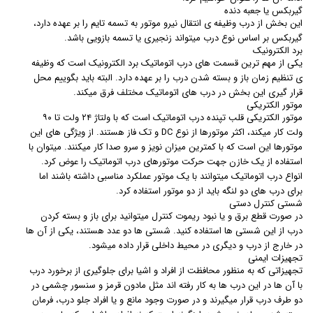
گیربکس یا جعبه دنده
این بخش از درب وظیفه ی انتقال نیرو موتور به تسمه تایم را بر عهده دارد،
گیربکس بر اساس نوع درب میتواند زنجیری یا تسمه بازویی باشد.
برد الکترونیک
یکی از مهم ترین قسمت های درب اتوماتیک برد الکترونیک است که وظیفه
ی تنظیم زمان باز و بسته شدن درب را بر عهده دارد. البته باید بگوییم محل
قرار گیری این بخش در درب های اتوماتیک مختلف فرق میکند.
موتور الکتریکی
موتور الکتریکی قلب تپنده درب اتوماتیک است که با ولتاژ ۲۴ ولت تا ۹۰
ولت کار میکند، اکثر موتورها از نوع DC و تک فاز هستند. از ویژگی های این
موتورها این است که با کمترین میزان نویز و سرو صدا کار میکنند. میتوان با
استفاده از یک خازن جهت حرکت موتورهای درب اتوماتیک را عوض کرد.
انواع درب اتوماتیک میتوانند با یک موتور عملکرد مناسبی داشته باشند اما
برای درب های دو لنگه باید از دو موتور استفاده کرد.
شستی کنترل دستی
در صورت قطع برق و یا نبود ریموت کنترل میتوانید برای باز و بسته کردن
درب از این شستی ها استفاده کنید. شستی ها دو عدد هستند، یکی از آن ها
در خارج از درب و دیگری در محیط داخلی قرار داده میشود.
تجهیزات ایمنی
تجهیزاتی که به منظور محافظت از افراد و اشیا برای جلوگیری از برخورد درب
با آن ها در این درب ها به کار رفته اند مثل مادون قرمز و سنسور چشمی در
دو طرف درب قرار میگیرند و در صورت وجود مانع و یا افراد جلو درب، فرمان