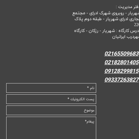
فتر مدیریت :
هریار - روبروی شهرک ادرای - مجتمع
جاری ادرای شهریار - طبقه دوم پلاک
22
درس کارگاه : شهریار - رزکان - کارگاه
هردرب ایرانیان
02165509683
02182801405
09128299815
09337263827