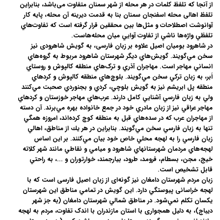
از آنجا که تلفظ کلمات در هر محله از شهر سمنان متفاوت می‌باشد، بنابراین
تلفظ اهالی محله اسفنجان سمنان بنا به قدمت دیرینه آن محله، پايه کار
آوانوشت اصطلاحات و مثل‌ها بين محققين قرار گرفته است که تفاوت‌هاي
تلفظي واژه‌ها ناشي از تفاوت آوايي ميان محله‌هاست.
در شاهرود بومیان اصیل علاوه بر زبان فارسی، به گویش شاهرودی نيز
سخن مي‌گويند. گويش‌هاي ديگر شهرستان شاهرود مربوط به گروه‌هاي
انساني مهاجر است. مهاجران آذري و ترک‌هاي منطقه کالپوش و روستاي
اَبر، به زبان ترکي سخن مي‌گويند. بلوچ‌هاي منطقه کالپوش و کردهاي
منطقه پل ابريشم نيز به گويش بلوچي، كردي و بجنوردي صحبت مي‌كنند
ولي به زبان فارسي آشنايي كامل دارند. عرب‌هاي مهاجر خوزستان و كردهاي
مهاجر عراقي نيز از زبان مادري خود در جمع خانواده بهره مي‌برند. آن دسته
از مهاجران عرب كه در سده‌هاي قبل به منطقه كوچ كرده‌اند، امروزه همگي
تنها به زبان فارسي سخن مي‌گويند. بنابراين در هر يك از مناطق، اهالي
زبان فارسي را به لهجه محلي خاص خود بيان مي‌كنند. بر اين اساس
لهجه‌هاي مردمان شهرستانهاي شاهرود و ميامي و نقاطي مانند شهر كلاته
خيج، مجن، بسطام، فرومد، طرود، بيارجمند، خوارتوران و ...، به راحتي
قابل تشخيص است.
زبان مردم شهرستان دامغان نیز گونه‌ای از زبان اصیل فارسی است که با
لهجه خراسانی پيوستگي دارد. اين گويش در تمامي مناطق اين شهرستان
يکسان تکلم نمي‌شود. در مناطق شمالي شهرستان دامغان (به جز شهر
دیباج)، به دلیل همجواری با استان مازندران با اندک تفاوت، مردم به لهجه