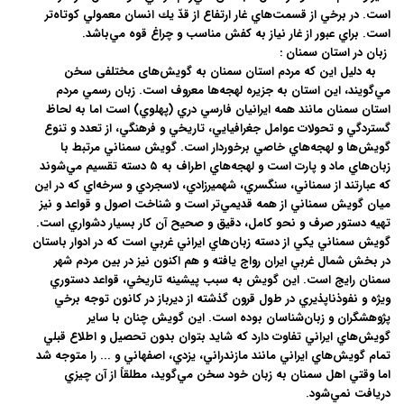
است. در برخي از قسمت‌هاي غار ارتفاع از قدّ يك انسان معمولي كوتاه‌تر
است. براي عبور از غار نياز به كفش مناسب و چراغ قوه مي‌باشد.
زبان در استان سمنان :
به دلیل این که مردم استان سمنان به گویش‌های مختلفی سخن
مي‌گويند، اين استان به جزيره لهجه‌ها معروف است. زبان رسمي مردم
استان سمنان مانند همه ايرانيان فارسي دري (پهلوي) است اما به لحاظ
گستردگي و تحولات عوامل جغرافيايي، تاريخي و فرهنگي، از تعدد و تنوع
گويش‌ها و لهجه‌هاي خاصي برخوردار است. گويش سمناني مرتبط با
زبان‌هاي ماد و پارت است و لهجه‌هاي اطراف به ۵ دسته تقسيم مي‌شوند
که عبارتند از سمناني، سنگسري، شهميرزادي، لاسجردي و سرخه‌اي که در اين
ميان گويش سمناني از همه قديمي‌تر است و شناخت اصول و قواعد و نيز
تهيه دستور صرف و نحو کامل، دقيق و صحيح آن کار بسيار دشواري است.
گويش سمناني يكي از دسته زبان‌هاي ايراني غربي است كه در ادوار باستان
در بخش شمال غربي ايران رواج يافته و هم اكنون نيز در بين مردم شهر
سمنان رايج است. اين گويش به سبب پيشينه تاريخي، قواعد دستوري
ويژه و نفوذناپذيري در طول قرون گذشته از ديرباز در كانون توجه برخي
پژوهشگران و زبان‌شناسان بوده است. اين گويش چنان با ساير
گويش‌هاي ايراني تفاوت دارد كه شايد بتوان بدون تحصيل و اطلاع قبلي
تمام گويش‌هاي ايراني مانند مازندراني، يزدي، اصفهاني و ... را متوجه شد
اما وقتي اهل سمنان به زبان خود سخن مي‌گويد، مطلقاً از آن چيزي
دريافت نمي‌شود.