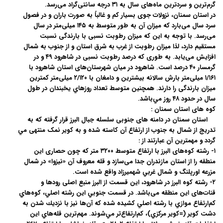
گرم‌ترين و سردترين ماه‌هاى سال به ۳۱ درجه سانتى‌گراد مى‌رسد.
در استان سمنان، نزولات جوى بسیار کم و غالباً به صورت باران و در فصول
سرد سال می‌بارد که میزان آن به طور متوسط به ۱۴۵ میلى‌‌متر در سال
مى‌رسد. با توجه به این که ميزان رطوبت نسبى با بارندگى نسبت
مستقيم دارد، لذا ميزان رطوبت از غرب به شرق استان و از جنوب به شمال
افزايش مى‌يابد. به طورى که درصد رطوبت نسبى در شاهرود ۴۹ و در
گرمسار ۴۰ درصد است. شاهرود در ميان شهرستان‌هاى استان شاهرود با
۱/۱۶۱ ميلى‌‌متر بارش سالانه بيشترين و دامغان با ۲/۱۲۰ ميلى‌متر کمترين
ميزان بارندگى را دارند. همچنين متوسط تعداد روزهاي يخبندان در طول
سال در حدود ۴۸ روز مي‌باشد.
کوه های استان سمنان :
استان سمنان در دامنه های جنوبی سلسله جبال البرز قرار گرفته که به
تدریج از شمال به جنوب از ارتفاع آن کاسته شده و به کویر نمک منتهی مي
گردد و مهمترين آن عبارتند از :
۱- رشته کوه‌های البرز با ارتفاع متوسط ۳۲۰۰ متر که چون حصاری این
منطقه را از استان مازندران جدا می‌‌سازد و قله معروف آن «نیزوا» در شمال
مزرعه اورپلنگ و شمال غربي شهميرزاد واقع شده است.
۲- رشته کوه البرز در شاهرود، این قسمت از البرز منبع اصلی رودها و
قنات‌های این منطقه می‌باشد. در قسمت جنوبي اين رشته اصلي، کوه‌هاي
کم‌ارتفاع موازي با رشته اصلي کشيده شده که آن‌ها نيز با نزديك شدن به
دشت كوير (=كوير مركزي)، كم‌ارتفاع‌تر مي‌شوند. مهم‌ترين قله‌هاي اين