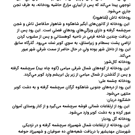
توجهي پيدا مي‌کند كه پس از آبياري مزارع حاشيه رودخانه، به طرف تجن
جاري مي‌شود.
رودخانه تاش (شاهرود):
این رودخانه از کانون‌های آبگیر شاهکوه و شاهوار حدّفاصل تاش و مُجن
سرچشمه گرفته و دارای ویژگي‌هاي رودهاي فصلي است. اين رود پس از
دريافت چندين شاخه فرعي در ناحيه کوهستاني و پس از مشروب کردن
اراضي پشت بسطام و زيراستاق، به سوي کوير نمك مي‌رود. گذرگاه سابق
اين رود از داخل شهر بوده ولي در حال حاضر از سمت شرقي شهر عبور
مي‌كند.
رودخانه کال‌شور:
این رودخانه از کوه‌های شمال شرقی میامی (کوه چاه بيد) سرچشمه گرفته
و پس از گذشتن از شمال ميامي از زير پل ابريشم وارد کوير مي‌گردد.
رودخانه چشمه علی:
این رود از دره‌های جنوبی شاهکوه گرگان سرچشمه گرفته و به دشت کویر
منتهی مي‌شود.
خشکرود دریان:
این رود از ارتفاعات شمالی قوشه سرچشمه می‌گیرد و از کنار روستای آمروان
عبور کرده و به دشت کوير وارد مي‌شود.
رودخانه گل رودبار:
این رودخانه از ارتفاعات شمال شهمیرزاد سرچشمه گرفته و در نزدیکی
شهرستان مهدیشهر با دريافت شعبه‌هاي ده صوفيان و شهميرزاد حوضه