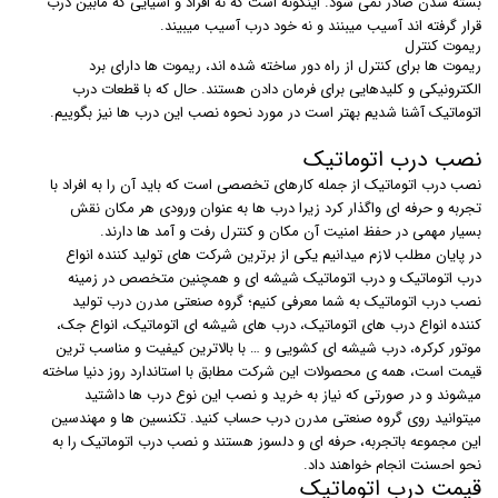
بسته شدن صادر نمی شود. اینگونه است که نه افراد و اشیایی که مابین درب
قرار گرفته اند آسیب میبنند و نه خود درب آسیب میبیند.
ریموت کنترل
ریموت ها برای کنترل از راه دور ساخته شده اند، ریموت ها دارای برد
الکترونیکی و کلیدهایی برای فرمان دادن هستند. حال که با قطعات درب
اتوماتیک آشنا شدیم بهتر است در مورد نحوه نصب این درب ها نیز بگوییم.
نصب درب اتوماتیک
نصب درب اتوماتیک از جمله کارهای تخصصی است که باید آن را به افراد با
تجربه و حرفه ای واگذار کرد زیرا درب ها به عنوان ورودی هر مکان نقش
بسیار مهمی در حفظ امنیت آن مکان و کنترل رفت و آمد ها دارند.
در پایان مطلب لازم میدانیم یکی از برترین شرکت های تولید کننده انواع
درب اتوماتیک و درب اتوماتیک شیشه ای و همچنین متخصص در زمینه
نصب درب اتوماتیک به شما معرفی کنیم؛ گروه صنعتی مدرن درب تولید
کننده انواع درب های اتوماتیک، درب های شیشه ای اتوماتیک، انواع جک،
موتور کرکره، درب شیشه ای کشویی و … با بالاترین کیفیت و مناسب ترین
قیمت است، همه ی محصولات این شرکت مطابق با استاندارد روز دنیا ساخته
میشوند و در صورتی که نیاز به خرید و نصب این نوع درب ها داشتید
میتوانید روی گروه صنعتی مدرن درب حساب کنید. تکنسین ها و مهندسین
این مجموعه باتجربه، حرفه ای و دلسوز هستند و نصب درب اتوماتیک را به
نحو احسنت انجام خواهند داد.
قیمت درب اتوماتیک