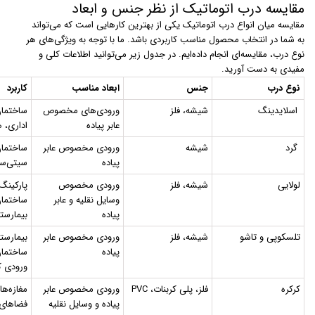
مقایسه درب اتوماتیک از نظر جنس و ابعاد
مقایسه میان انواع درب اتوماتیک یکی از بهترین کارهایی است که می‌تواند
به شما در انتخاب محصول مناسب کاربردی باشد. ما با توجه به ویژگی‌های هر
نوع درب، مقایسه‌ای انجام داده‌ایم. در جدول زیر می‌توانید اطلاعات کلی و
مفیدی به دست آورید.
نوع درب
جنس
ابعاد مناسب
کاربرد
اسلایدینگ
شیشه، فلز
ورودی‌های مخصوص
ساختمان
عابر پیاده
اداری، ه
گرد
شیشه
ورودی مخصوص عابر
ساختمان
پیاده
سیتی‌سن
لولایی
شیشه، فلز
ورودی مخصوص
پارکینگ‌
وسایل نقلیه و عابر
ساختمان
پیاده
بیمارستا
تلسکوپی و تاشو
شیشه، فلز
ورودی مخصوص عابر
بیمارستا
پیاده
ساختمان
ورودی ک
کرکره
فلز، پلی کربنات، PVC
ورودی مخصوص عابر
مغازه‌ها
پیاده و وسایل نقلیه
فضاهای