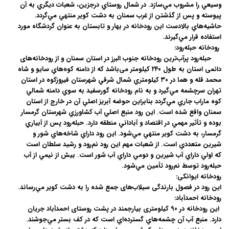
وسيعي را مشروب مي‌سازد. در شمال روستاي درجزين، شعبات ديگري به آن
پيوسته و پس از گذشتن از غرب سمنان به دشت کوير منتهي مي‌گردد.
حاشيه‌هاي بالادست اين رودخانه در بهار و تابستان به عنوان گردشگاه مورد
استفاده قرار مي‌گيرند.
رودخانه حبله‌رود:
حبله‌رود پرآب‌ترین رودخانه جنوب البرز در استان سمنان و از رودخانه‌های
دائمی استان به طول ۲۴۰ کیلومتر می‌باشد که از دامنه کوه‌هاي سايو و شاه
محمد قله و هما در ۳۰ کيلومتري شمال شرقي شهرستان فيروزکوه در استان
تهران سرچشمه مي‌گيرد و به نام رودخانه گورسفيد به سوي دامنه شمالي
كوه ماراب جاري مي‌گردد بنابراين حوضه آبريز اصلي آن در خارج از استان
سمنان واقع شده است. اين رود منبع اصلي آب كشاورزي شهرستان گرمسار
بوده و تأثير مهمي در اقتصاد و آباداني منطقه دارد. حبله‌رود پس از آبياري
گرمسار، به دشت كوير منتهي مي‌شود. اين رود داراي شاخه‌هاي شور و
شيرين متعددي است. از شعبات مهم اين رود نم‌رود و رشيد سلطان است
كه اولي داراي آب شيرين و دومي داراي آب شور است. بيش از نيمي از آب
حبله‌رود توسط نم‌رود تأمين مي‌شود.
رودخانه ایوانکی:
این رود در فصول بارندگی سیلاب‌های جمع شده را به دشت کویر مي‌رساند.
رودخانه احمدآباد:
این رودخانه در ۹۰ کیلومتری بیارجمند در پشت روستای احمدآباد جريان
دارد. منبع آب آن چشمه‌هاي گسترده‌اي است که در کف بستر مي‌جوشند.