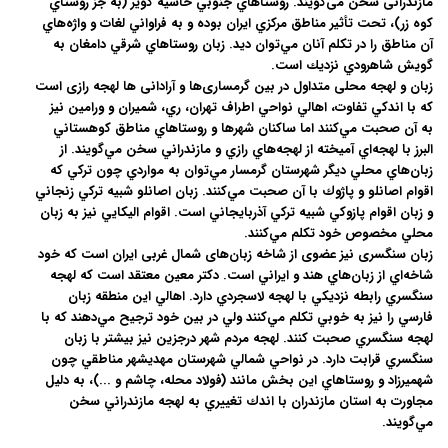
مازندرانی سخن می‌گويند. روستاهاي جنوبي حاشيه کوير (به جز روستاي
کوه زر)، تحت تأثير مناطق مرکزي ايران بوده و به فراواني لغات و واژه‌هاي
آن مناطق را در تکلم آنان مي‌توان ديد. زبان روستاهاي شرقي دامغان به
گويش شاهرودي نزديك است.
زبان و لهجه محلی متداول در بین گرمساری‌ها و آرادانی ها لهجه رازی است
که با اندکي تفاوت، اهالي نواحي اطراف تهران، ري، شميران و ورامين نيز
به آن صحبت مي‌کنند اما ساکنان شهرها و روستاهاي مناطق کوهستاني
البرز با لهجه‌اي آميخته از لهجه‌هاي رازي و مازندراني سخن مي‌گويند. از
زبان‌هاي محلي ديگر شهرستان گرمسار مي‌توان به مواردي چون تركي كه
اقوام اصانلو و پاژوك با آن صحبت مي‌كنند. زبان اصانلو شبيه تركي زنجاني
و زبان اقوام پازوكي شبيه تركي آذربايجاني است. اقوام اليكايي نيز به زبان
محلي مخصوص خود تكلم مي‌كنند.
زبان سنگسری نیز عضوی از شاخه زبان‌های شمال غربی ايران است که خود
شاخه‌اي از زبان‌هاي هند و ايراني است. دکتر معين معتقد است که لهجه
سنگسري رابطه نزديکي با لهجه لاسجردي دارد. اهالي اين منطقه زبان
فارسي را نيز به خوبي تکلم مي‌كنند ولي در بين خود ترجيح مي‌دهند كه با
لهجه سنگسري صحبت كنند. لهجه مردم شهر درجزين نيز بيشتر با زبان
سنگسري قرابت دارد. در نواحي شمالي شهرستان مهديشهر مناطقي چون
شهميرزاد و روستاهاي اين بخش مانند (فولاد محله، چاشم و ...)، به دليل
مجاورت به استان مازندران با اندك تغييري به لهجه مازندراني سخن
مي‌گويند.