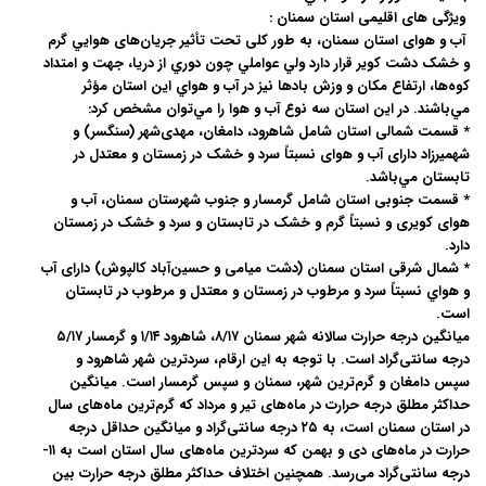
ویژگی های اقلیمی استان سمنان :
آب و هوای استان سمنان، به طور کلی تحت تأثیر جریان‌های هوايي گرم
و خشک دشت کوير قرار دارد ولي عواملي چون دوري از دريا، جهت و امتداد
کوه‌ها، ارتفاع مکان و وزش بادها نيز در آب و هواي اين استان مؤثر
مي‌باشند. در اين استان سه نوع آب و هوا را مي‌توان مشخص كرد:
* قسمت شمالی استان شامل شاهرود، دامغان، مهدی‌شهر (سنگسر) و
شهمیرزاد دارای آب و هوای نسبتاً سرد و خشک در زمستان و معتدل در
تابستان مي‌باشد.
* قسمت جنوبی استان شامل گرمسار و جنوب شهرستان سمنان، آب و
هوای کویری و نسبتاً گرم و خشک در تابستان و سرد و خشک در زمستان
دارد.
* شمال شرقی استان سمنان (دشت میامی و حسین‌آباد کالپوش) دارای آب
و هواي نسبتاً سرد و مرطوب در زمستان و معتدل و مرطوب در تابستان
است.
میانگین درجه حرارت سالانه شهر سمنان ۸/۱۷، شاهرود ۱/۱۴ و گرمسار ۵/۱۷
درجه سانتى‌گراد است. با توجه به این ارقام، سردترین شهر شاهرود و
سپس دامغان و گرم‌ترین شهر، سمنان و سپس گرمسار است. ميانگين
حداکثر مطلق درجه حرارت در ماه‌هاى تير و مرداد که گرم‌ترين ماه‌هاى سال
در استان سمنان است، به ۲۵ درجه سانتى‌گراد و ميانگين حداقل درجه
حرارت در ماه‌هاى دى و بهمن که سردترين ماه‌هاى سال استان است به ۱۱-
درجه سانتى‌گراد مى‌رسد. همچنين اختلاف حداکثر مطلق درجه حرارت بين