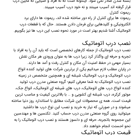
بسته شدن صادر نمی شود. اینگونه است که نه افراد و اشیایی که مابین درب
قرار گرفته اند آسیب میبنند و نه خود درب آسیب میبیند.
ریموت کنترل
ریموت ها برای کنترل از راه دور ساخته شده اند، ریموت ها دارای برد
الکترونیکی و کلیدهایی برای فرمان دادن هستند. حال که با قطعات درب
اتوماتیک آشنا شدیم بهتر است در مورد نحوه نصب این درب ها نیز بگوییم.
نصب درب اتوماتیک
نصب درب اتوماتیک از جمله کارهای تخصصی است که باید آن را به افراد با
تجربه و حرفه ای واگذار کرد زیرا درب ها به عنوان ورودی هر مکان نقش
بسیار مهمی در حفظ امنیت آن مکان و کنترل رفت و آمد ها دارند.
در پایان مطلب لازم میدانیم یکی از برترین شرکت های تولید کننده انواع
درب اتوماتیک و درب اتوماتیک شیشه ای و همچنین متخصص در زمینه
نصب درب اتوماتیک به شما معرفی کنیم؛ گروه صنعتی مدرن درب تولید
کننده انواع درب های اتوماتیک، درب های شیشه ای اتوماتیک، انواع جک،
موتور کرکره، درب شیشه ای کشویی و … با بالاترین کیفیت و مناسب ترین
قیمت است، همه ی محصولات این شرکت مطابق با استاندارد روز دنیا ساخته
میشوند و در صورتی که نیاز به خرید و نصب این نوع درب ها داشتید
میتوانید روی گروه صنعتی مدرن درب حساب کنید. تکنسین ها و مهندسین
این مجموعه باتجربه، حرفه ای و دلسوز هستند و نصب درب اتوماتیک را به
نحو احسنت انجام خواهند داد.
قیمت درب اتوماتیک