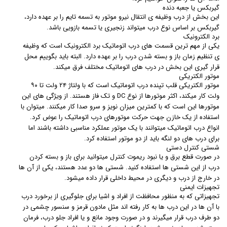
گیربکس یا جعبه دنده
این بخش از درب وظیفه ی انتقال نیرو موتور به تسمه تایم را بر عهده دارد،
گیربکس بر اساس نوع درب میتواند زنجیری یا تسمه بازویی باشد.
برد الکترونیک
یکی از مهم ترین قسمت های درب اتوماتیک برد الکترونیک است که وظیفه
ی تنظیم زمان باز و بسته شدن درب را بر عهده دارد. البته باید بگوییم محل
قرار گیری این بخش در درب های اتوماتیک مختلف فرق میکند.
موتور الکتریکی
موتور الکتریکی قلب تپنده درب اتوماتیک است که با ولتاژ ۲۴ ولت تا ۹۰
ولت کار میکند، اکثر موتورها از نوع DC و تک فاز هستند. از ویژگی های این
موتورها این است که با کمترین میزان نویز و سرو صدا کار میکنند. میتوان با
استفاده از یک خازن جهت حرکت موتورهای درب اتوماتیک را عوض کرد.
انواع درب اتوماتیک میتوانند با یک موتور عملکرد مناسبی داشته باشند اما
برای درب های دو لنگه باید از دو موتور استفاده کرد.
شستی کنترل دستی
در صورت قطع برق و یا نبود ریموت کنترل میتوانید برای باز و بسته کردن
درب از این شستی ها استفاده کنید. شستی ها دو عدد هستند، یکی از آن ها
در خارج از درب و دیگری در محیط داخلی قرار داده میشود.
تجهیزات ایمنی
تجهیزاتی که به منظور محافظت از افراد و اشیا برای جلوگیری از برخورد درب
با آن ها در این درب ها به کار رفته اند مثل مادون قرمز و سنسور چشمی در
دو طرف درب قرار میگیرند و در صورت وجود مانع و یا افراد جلو درب، فرمان