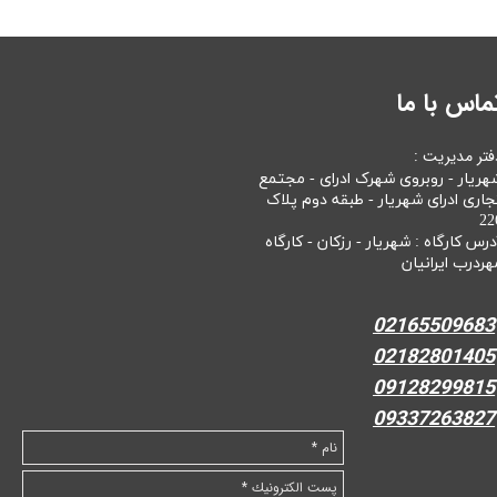
ماس با ما
فتر مدیریت :
هریار - روبروی شهرک ادرای - مجتمع
جاری ادرای شهریار - طبقه دوم پلاک
22
درس کارگاه : شهریار - رزکان - کارگاه
هردرب ایرانیان
02165509683
02182801405
09128299815
09337263827