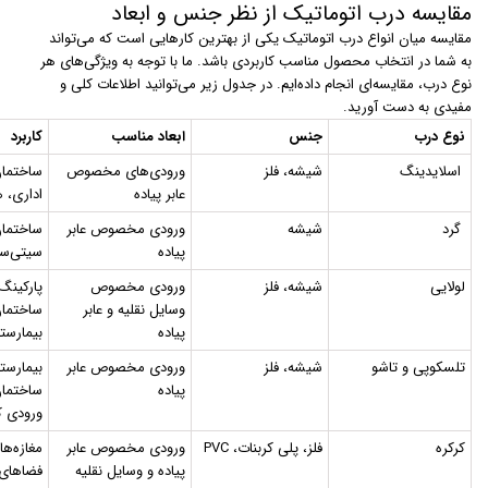
مقایسه درب اتوماتیک از نظر جنس و ابعاد
مقایسه میان انواع درب اتوماتیک یکی از بهترین کارهایی است که می‌تواند
به شما در انتخاب محصول مناسب کاربردی باشد. ما با توجه به ویژگی‌های هر
نوع درب، مقایسه‌ای انجام داده‌ایم. در جدول زیر می‌توانید اطلاعات کلی و
مفیدی به دست آورید.
نوع درب
جنس
ابعاد مناسب
کاربرد
اسلایدینگ
شیشه، فلز
ورودی‌های مخصوص
ساختمان
عابر پیاده
اداری، ه
گرد
شیشه
ورودی مخصوص عابر
ساختمان
پیاده
سیتی‌سن
لولایی
شیشه، فلز
ورودی مخصوص
پارکینگ‌
وسایل نقلیه و عابر
ساختمان
پیاده
بیمارستا
تلسکوپی و تاشو
شیشه، فلز
ورودی مخصوص عابر
بیمارستا
پیاده
ساختمان
ورودی ک
کرکره
فلز، پلی کربنات، PVC
ورودی مخصوص عابر
مغازه‌ها
پیاده و وسایل نقلیه
فضاهای