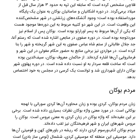
قلاچی مشخص کرده است که سابقه این تپه به حدود ۳ هزار سال قبل از
میلاد برمی‌گردد. در دوره اشکانیان و ساسانیان بوکان به ‌عنوان یک پایگاه
مورداستفاده بوده است؛ وجود آتشکده‌های زرتشتی در شهر مشخص‌کننده
این واقعیت است. در این شهر دو کتیبه مربوط به این دوره‌ها موجود هست
که یکی از آن‌ها مربوط به پسر اورارتو بوده است. بوکان پس از اسلام نیز
موردتوجه بوده است. در دوره صفوی در منابعی اشاره شده است که رستم‌ آغا،
جد جلال طالبانی از ستم شاه عباس صفوی به این شهر گریخته و شهر را بنا
کرده است. در مواردی نیز برخی منابع به حضور حکام مغولی در این شهر و
فرمانروایی آن‌ها اشاره کرده‌اند. از حاکمان معروف بوکان، سیف‌الدین بوده
است که ساخت قلعه‌ سردار به او نسبت داده شده است. در دوره پهلوی شهر
بوکان دارای شهرداری شد و توانست یک کرسی در مجلس به خود اختصاص
بدهد.
مردم بوکان
زبان مردم بوکان، کردی بوده و زبان محاوره آن‌ها کردی سورانی با لهجه
بوکانی است. در مورد معنی واژه بوکان نظرات بسیاری داده شده است. برخی
بر این عقیده‌اند که واژه بوکان در زبان کردی به معنی عروس است. بوکان را
عروس شهرهای ایران و شهر فرهیختگان نیز لقب داده‌اند.
مردم بوکان آداب‌ورسوم کردی دارند که ریشه در باورهای کهن و قومیتی آن‌‌ها
دارد. موسیقی این منطقه که موسیقی کردی، ششمال (نوعی ساز بادی) است