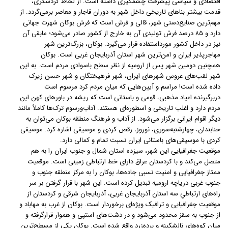
اقتصادی و سیاسی پیشرفت چشمگیری داشته‌ است. از لحاظ گردشگری،
قدمت بیشتر بناهای تاریخی داخل شهر به دوران قاجار و معاصر برمی‌گردد. از
مهم‌ترین صنایع‌دستی شهر، قالی و فرش است که فرش بوکان شهرت جهانی
دارد و ۸۵ درصد فرش تولیدی آن به خارج از کشور صادر می‌شود؛ مابقی آن
نیز در داخل کشور مورداستفاده قرار می‌گیرد. بوکان، بزرگ‌ترین شهر
مهاجرپذیر ایران و امن‌ترین شهر استان آذربایجان غربی است. بوکان
همچنین دومین شهر پس از ارومیه از نظر سطح باسوادی مردم است. به این
شهر لقب‌های عروس شهرهای ایران، شهر فرهیختگان و شهر حسن زیرک
داده‌ شده ‌است! مراسم و آیین‌هایی که میان مردم کرد مرسوم است
دربرگیرنده اعیاد مذهبی، قومی و باستانی است که ریشه در باورهای کهن این
مردم دارد و اغلب تاریخی و اسطوره‌ای هستند. آداب‌ورسوم ترک‌ها کاملاً مانند
دیگر اقوام ایرانی برگزار می‌شود. از آداب و فرهنگ منطقه بوکان می‌توان به
حنابندان، چهارشنبه‌سوری، نوروز، رقص کردی و موسیقی اشاره کرد. موسیقی
کردی با موسیقی‌های باستانی ایران نسبت تمام و کمالی دارد.
موقعیت جغرافیایی این شهر، سیزده استان شمال و جنوب ایران را به هم
متصل می‌کند و با کردستان عراق دارای خط ارتباطی زمینی است. موقعیت
ممتاز جغرافیایی و امنیت نسبی جاده‌ها، بوکان را به مرکز منطقه جنوب و
جنوب غربی دریاچه ارومیه تبدیل کرده ‌است. این شهر با قرار گرفتن بر سر
راه‌های ارتباطیِ سه استان آذربایجان غربی، آذربایجان شرقی و کردستان از
موقعیت جغرافیایی و ترافیک ویژه‌ای برخوردار است. بوکان از غرب به مهاباد و
از جنوب به سقز محدود می‌شود و در دشت‌های استپی و هموار قرارگرفته و
میان کوه‌های نالشکینه و برده‌زرد واقع شده ‌است. بوکان یکی از مسطح‌ترین