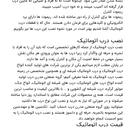
بسته شدن صادر نمی شود. اینگونه است که نه افراد و اشیایی که مابین درب
قرار گرفته اند آسیب میبنند و نه خود درب آسیب میبیند.
ریموت کنترل
ریموت ها برای کنترل از راه دور ساخته شده اند، ریموت ها دارای برد
الکترونیکی و کلیدهایی برای فرمان دادن هستند. حال که با قطعات درب
اتوماتیک آشنا شدیم بهتر است در مورد نحوه نصب این درب ها نیز بگوییم.
نصب درب اتوماتیک
نصب درب اتوماتیک از جمله کارهای تخصصی است که باید آن را به افراد با
تجربه و حرفه ای واگذار کرد زیرا درب ها به عنوان ورودی هر مکان نقش
بسیار مهمی در حفظ امنیت آن مکان و کنترل رفت و آمد ها دارند.
در پایان مطلب لازم میدانیم یکی از برترین شرکت های تولید کننده انواع
درب اتوماتیک و درب اتوماتیک شیشه ای و همچنین متخصص در زمینه
نصب درب اتوماتیک به شما معرفی کنیم؛ گروه صنعتی مدرن درب تولید
کننده انواع درب های اتوماتیک، درب های شیشه ای اتوماتیک، انواع جک،
موتور کرکره، درب شیشه ای کشویی و … با بالاترین کیفیت و مناسب ترین
قیمت است، همه ی محصولات این شرکت مطابق با استاندارد روز دنیا ساخته
میشوند و در صورتی که نیاز به خرید و نصب این نوع درب ها داشتید
میتوانید روی گروه صنعتی مدرن درب حساب کنید. تکنسین ها و مهندسین
این مجموعه باتجربه، حرفه ای و دلسوز هستند و نصب درب اتوماتیک را به
نحو احسنت انجام خواهند داد.
قیمت درب اتوماتیک