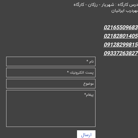
درس کارگاه : شهریار - رزکان - کارگاه
هردرب ایرانیان
02165509683
02182801405
09128299815
09337263827
ارسال