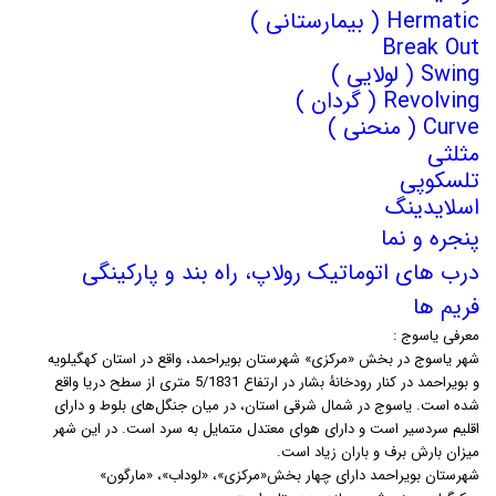
Hermatic ( بیمارستانی )
Break Out
Swing ( لولایی )
Revolving ( گردان )
Curve ( منحنی )
مثلثی
تلسکوپی
اسلایدینگ
پنجره و نما
درب های اتوماتیک رولاپ، راه بند و پارکینگی
فریم ها
معرفی یاسوج :
شهر ياسوج در بخش «مرکزی» شهرستان بویراحمد، واقع در استان کهگیلویه
و بویراحمد در کنار رودخانۀ بشار در ارتفاع 5/1831 متری از سطح دریا واقع
شده است. ياسوج در شمال شرقی استان، در ميان جنگل‌های بلوط و دارای
اقليم سردسير است و دارای هوای معتدل متمايل به سرد است. در اين شهر
ميزان بارش برف و باران زياد است.
شهرستان بویراحمد دارای چهار بخش«مرکزی»، «لوداب»، «مارگون»