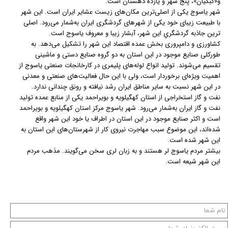
و«کبگیان»، پنج شهر و یازده دهستان است.
شهر یاسوج یکی از اصلی‌ترین مکان‌های زیست عشایر ایران است. این شهر
با طبیعت زیبای خود یکی از شهرهای گردشگری ایران به‌شمار می‌رود. اصلی
ترين جاذبه گردشگري این شهر، آبشار زيبا و معروف ياسوج است.
کشاورزی و دامپروری بخش عمده اقتصاد این شهر را تشکیل می‌دهد. به
طورکلی صنایع موجود در این استان به دو گروه صنایع دستی و ماشینی
تقسیم می‌شوند. تولید انواع لوله‌های پلیمری در کارخانجات صنعتی یاسوج از
اهمیت ویژه‌ای برخوردار است، ولی با این حال فعالیت‌های صنعتی و معدنی
در این شهر نسبت به سایر مناطق ایران رشد نیافته و رونق چندانی ندارد.
نفت و گاز استخراجی از استان کهگیلویه و بویراحمد یکی از منابع عمده تولید
نفت و گاز ایران به‌شمار می‌رود. شهر ياسوج مرکز استان کهگيلويه و بويراحمد
است و اکثر صنايع موجود در این استان در اطراف يا خود اين شهر واقع
شده‌اند، این موضوع سبب مهاجرت نیروی کار از شهرستان‌های این استان به
این شهر شده است.
بیشتر مردم یاسوج لر هستند و به زبان لری سخن می‌گویند. مذهب مردم
این شهر شیعه است.