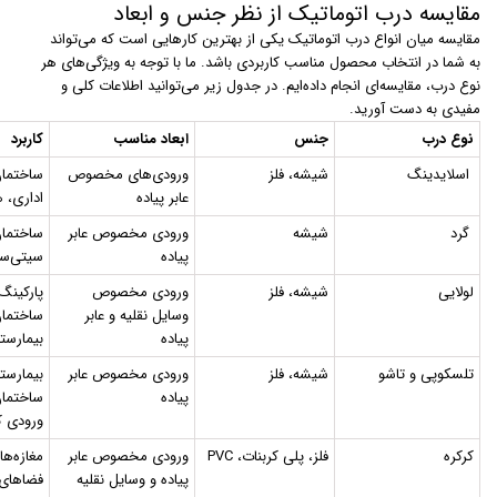
مقایسه درب اتوماتیک از نظر جنس و ابعاد
مقایسه میان انواع درب اتوماتیک یکی از بهترین کارهایی است که می‌تواند
به شما در انتخاب محصول مناسب کاربردی باشد. ما با توجه به ویژگی‌های هر
نوع درب، مقایسه‌ای انجام داده‌ایم. در جدول زیر می‌توانید اطلاعات کلی و
مفیدی به دست آورید.
نوع درب
جنس
ابعاد مناسب
کاربرد
اسلایدینگ
شیشه، فلز
ورودی‌های مخصوص
ساختمان
عابر پیاده
اداری، ه
گرد
شیشه
ورودی مخصوص عابر
ساختمان
پیاده
سیتی‌سن
لولایی
شیشه، فلز
ورودی مخصوص
پارکینگ‌
وسایل نقلیه و عابر
ساختمان
پیاده
بیمارستا
تلسکوپی و تاشو
شیشه، فلز
ورودی مخصوص عابر
بیمارستا
پیاده
ساختمان
ورودی ک
کرکره
فلز، پلی کربنات، PVC
ورودی مخصوص عابر
مغازه‌ها
پیاده و وسایل نقلیه
فضاهای