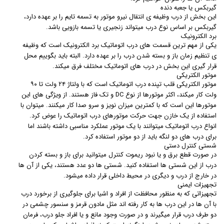
گیربکس یا جعبه دنده
این بخش از درب وظیفه ی انتقال نیرو موتور به تسمه تایم را بر عهده دارد،
گیربکس بر اساس نوع درب میتواند زنجیری یا تسمه بازویی باشد.
برد الکترونیک
یکی از مهم ترین قسمت های درب اتوماتیک برد الکترونیک است که وظیفه
ی تنظیم زمان باز و بسته شدن درب را بر عهده دارد. البته باید بگوییم محل
قرار گیری این بخش در درب های اتوماتیک مختلف فرق میکند.
موتور الکتریکی
موتور الکتریکی قلب تپنده درب اتوماتیک است که با ولتاژ ۲۴ ولت تا ۹۰
ولت کار میکند، اکثر موتورها از نوع DC و تک فاز هستند. از ویژگی های این
موتورها این است که با کمترین میزان نویز و سرو صدا کار میکنند. میتوان با
استفاده از یک خازن جهت حرکت موتورهای درب اتوماتیک را عوض کرد.
انواع درب اتوماتیک میتوانند با یک موتور عملکرد مناسبی داشته باشند اما
برای درب های دو لنگه باید از دو موتور استفاده کرد.
شستی کنترل دستی
در صورت قطع برق و یا نبود ریموت کنترل میتوانید برای باز و بسته کردن
درب از این شستی ها استفاده کنید. شستی ها دو عدد هستند، یکی از آن ها
در خارج از درب و دیگری در محیط داخلی قرار داده میشود.
تجهیزات ایمنی
تجهیزاتی که به منظور محافظت از افراد و اشیا برای جلوگیری از برخورد درب
با آن ها در این درب ها به کار رفته اند مثل مادون قرمز و سنسور چشمی در
دو طرف درب قرار میگیرند و در صورت وجود مانع و یا افراد جلو درب، فرمان