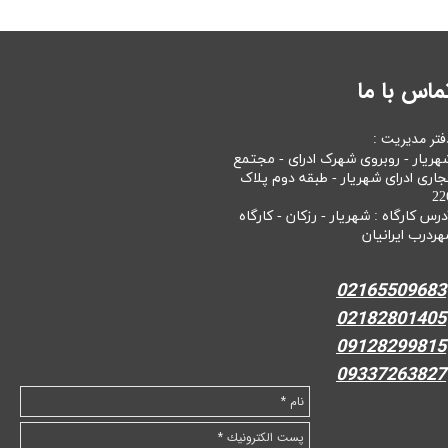
ماس با ما
فتر مدیریت :
هریار - روبروی شهرک ادرای - مجتمع
جاری ادرای شهریار - طبقه دوم پلاک
22
درس کارگاه : شهریار - رزکان - کارگاه
هردرب ایرانیان
02165509683
02182801405
09128299815
09337263827