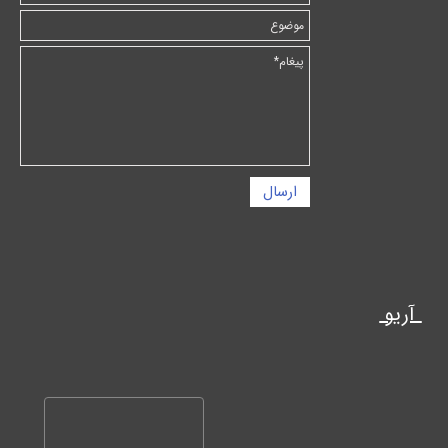
ارسال
آریو