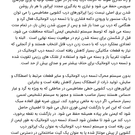
سرویس حفظ می شود و نیازی به یادگیری مجدد اپراتور با هر بار روشن
شدن برق اصلی نیست زیرا اپراتورهای درب کشویی مغناطیسی را می توان
با یک سنسور یا ورودی دکمه فشاری یا با تسمه درب اتوماتیک فعال کرد و
هنگامی که درب بی صدا باز شد و پس از سپری شدن زمان باز، در تمام مدت
بسته می شود که توسط سیستم تشخیص ایمنی آستانه محافظت می شود،
قبل از شکستن برای بسته شدن نرم در موقعیت بسته نهایی است . البته با
تعدادی عملکرد درب که با دست زدن درب قابل انتخاب هستند و از آنجایی که
نیاز به قطعات مکانیکی بسیار کاهش یافته است، تسمه درب اتوماتیک در
سکوت تقریباً باز و بسته می شود و استفاده از غلتک های رزینی تقویت شده
و تسمه درب اتوماتیک برای حذف بیشتر سر و صدای بیش از حد است.
بدون سیستم محرک تسمه درب اتوماتیک و سایر قطعات مرتبط با اصطکاک و
سایش، تولید ذرات از اصطکاک بسیار کاهش یافته است و بنابراین
اپراتورهای درب کشویی خطی مغناطیسی در مناطقی که به ویژه به گرد و غبار
حساس هستند بسیار مناسب هستند و مجهز به سیستم تشخیص لمسی
بسیار حساس، اگر درب به مانعی برخورد کند، نیروی ضربه فوق العاده سبک
است که این امر با بازگشت ایمنی فوری دنبال می شود تا اطمینان حاصل
شود که ایمنی عابر پیاده همیشه حفظ می شود. در بازگشت به نقطه برخورد،
درب کند می شود تا مطمئن شود انسداد تسمه درب اتوماتیک به طور ایمن از
بین رفته است و سیستم تسمه درب اتوماتیک به عنوان یک اپراتور درب
کشویی از پیش مونتاژ شده یا به عنوان یک کیت ساختمانی در دسترس است