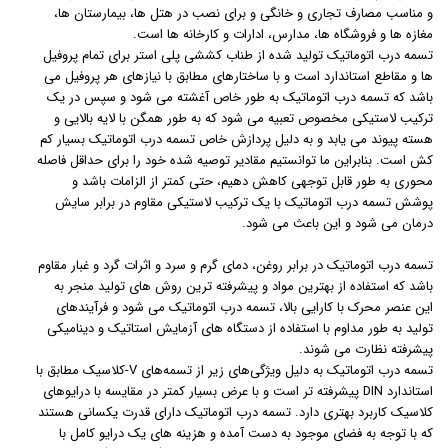
و مناسب مصارف تجاری و خانگی و برای نصب در هتل ها، بیمارستان ها،
مغازه ها و فروشگاه ها، مدارس، ادارات و کارخانه ها است.
تسمه درب اتوماتیک تولید شده از طناب کششی پلی استر برای تمام پروفیل
ها و مقاطع استاندارد است و با ساختارهای مطابق با نیازهای هر پروفیل می
باشد که تسمه درب اتوماتیک به طور خاص آغشته می شود و سپس در یک
ترکیب لاستیکی مخصوص تعبیه می شود که به طور همگن با لایه بالایی و
هسته پیوند می یابد و به دلیل پردازش خاص تسمه درب اتوماتیک بسیار کم
کش است. بنابراین ما توانستیم مقادیر توصیه شده خود را برای حداقل فاصله
محوری به طور قابل توجهی کاهش دهیم، حتی کمتر از الزامات باشد و
پوشش تسمه درب اتوماتیک با یک ترکیب لاستیکی مقاوم در برابر سایش
درمان می شود و این باعث می شود.
تسمه درب اتوماتیک در برابر روغن، دمای گرم و سرد و اثرات گرد و غبار مقاوم
باشد که استفاده از بهترین مواد و پیشرفته ترین روش های تولید منجر به
این عنصر محرک با کارایی بالا، تسمه درب اتوماتیک می شود و فرآیندهای
تولید به طور مداوم با استفاده از دستگاه های آزمایش استاتیک و دینامیکی
پیشرفته نظارت می شوند.
تسمه درب اتوماتیک به دلیل ویژگی‌های زیر از تسمه‌های V-کلاسیک مطابق با
استاندارد DIN پیشرفته تر است و با عرض بسیار کمتر در مقایسه با درایوهای
کلاسیک کاربرد بهتری دارد. تسمه درب اتوماتیک دارای قدرت یکسانی هستند
که با توجه به فضای موجود به دست آمده و هزینه های یک درایو کامل با