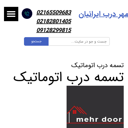
هر درب ایرانیا
ن
02165509683
02182801405
09128299815
جستجو
تسمه درب اتوماتیک
تسمه درب اتوماتیک