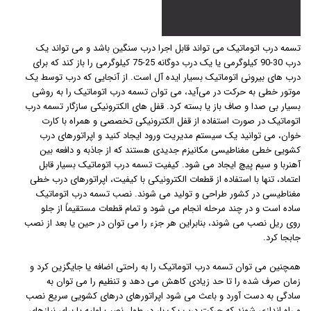
تسمه درب اتوماتیک می تواند قابل اجرا درب سنگین باشد و می تواند یک
درب 30-90 کیلوگرمی یا یک درب دوگانه 25-75 کیلوگرمی را باز کند که برای
درب های بیرونی اتوماتیک بسیار ایده آل است. از آنجایی که درب توسط یک
موتور خطی به حرکت در می‌آید، می‌ توان تسمه درب اتوماتیک را به روشی
بسیار بی صدا و صاف باز یا بسته کرد. قفل های الکترونیکی سازگار تسمه درب
اتوماتیک در صورت استفاده از قفل الکترونیکی تخصصی و همراه با کارت
خوان، می توانید یک سیستم مدیریت ورود ایجاد کنید و اپراتورهای درب
کشویی خطی مغناطیسی مکانیزم جدیدی هستند که از جاذبه و دافعه بین
آهنربا و سیم پیچ ایجاد می شود. کیفیت تسمه درب اتوماتیک بسیار قابل
اعتماد، تنها با استفاده از قطعات الکترونیکی با کیفیت، اپراتورهای درب خطی
مغناطیسی در کشور طراحی و تولید می شوند. نصب تسمه درب اتوماتیک
ساده است و در چند مرحله انجام می شود و تمام قطعات مستقیماً از جلو
روی ریل نصب می شوند، بنابراین هر جزء را می توان در حین یا بعد از نصب
جابجا کرد.
همچنین می توان تسمه درب اتوماتیک را به راحتی اضافه یا جایگزین کرد و
زمان صرف شده را تا حد زیادی کاهش می دهد و تنظیم را می توان به
سادگی به دست آورد و باعث می شود اپراتورهای درهای کشویی سریع نصب
و راه اندازی شوند که حرکت درب یک بار در طول نصب اولیه یا برای نیازهای