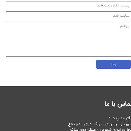
ارسال
ماس با ما
فتر مدیریت :
هریار - روبروی شهرک ادرای - مجتمع
جاری ادرای شهریار - طبقه دوم پلاک