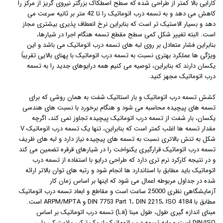
کارایی بالا کمتر از طراحی شده که سطح اصطکاک بزرگتر نیروی گریز از مرکز را
کاهش می دهد و به تسمه درب اتوماتیک را تا 42 متر بر ثانیه سرعت می
دهد و بسیار الاستیک تر است که بنابراین نرخ انعطاف پذیری بیشتری مجاز
است. البته تغییر شکل کمی سطح مقطع تسمه هنگام اجرا در شیارها،
بنابراین فشار متعادل بر روی لبه های تسمه درب اتوماتیک می باشد و این
ویژگی ها عملکرد بهتری نسبت به تسمه درب اتوماتیک با پهنای بالایی تقریباً
یکسان دارند که بنابراین، توصیه می کنیم همه درایوهای جدید را به تسمه
درب اتوماتیک مجهز کنید.
کشش تسمه درب اتوماتیک و بار استاتیک شفت به همان روشی که برای
تسمه های پیچیده محاسبه می شود و هنگام برخورد با نسبت های هندسی
یکسان، بار شفت از تسمه درب اتوماتیک پیچیده تجاوز نمی کند، اگرچه
مقدار تسمه ها اغلب کمتر است که بنابراین، تنها یک تسمه درب اتوماتیک V
شکل به تنش بالاتری نسبت به تسمه های پیچیده نیاز دارد و لبه های ظریف
تسمه درب اتوماتیک قرارگیری یکنواخت را در شیارهای قرقره تضمین می کند
و در نتیجه کارکرد نرم تری دارد که طراحی درایو با استفاده از تسمه درب
اتوماتیک باید مطابق با استاندارد ها انجام شود و رتبه های توان بالاتر ارائه
شده در جداول مربوطه اعمال می شود که اینها بر اساس زمان کار
آزمایشگاهی نظری 25000 ساعت است و مقاطع و ابعاد تسمه درب اتوماتیک
مطابق با DIN 7753 Part 1، DIN 2215، ISO 4184 و ARPM/MPTA است.
مبنای اندازه گیری طول، طول مبنا (La) تسمه درب اتوماتیک بر اساس
DIN/ISO است و پایه تسمه درب اتوماتیک از یک ترکیب لاستیکی پلی