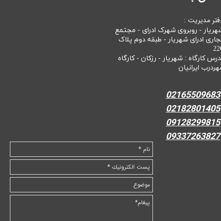
فتر مدیریت :
هریار - روبروی شهرک ادرای - مجتمع
جاری ادرای شهریار - طبقه دوم پلاک
22
درس کارگاه : شهریار - رزکان - کارگاه
هردرب ایرانیان
02165509683
02182801405
09128299815
09337263827