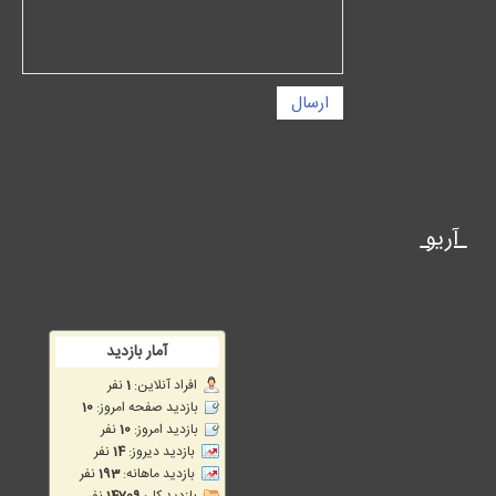
ارسال
آریو