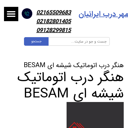
هر درب ایرانیا
ن
02165509683
02182801405
09128299815
جستجو
هنگر درب اتوماتیک شیشه ای BESAM
هنگر درب اتوماتیک
شیشه ای BESAM