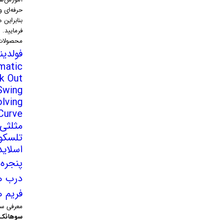
حرفه‌ای 
بنابراین 
فرمایید.
محصولات 
فولدی
Hermatic ( بی
k Out
Swing ( لولایی
Revolving 
Curve ( منحنی 
مثلثی
تلسکو
اسلای
پنجره 
درب ها
فریم ه
معرفی سو
سوهانَک