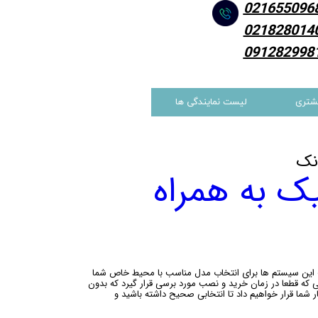
021655096
021828014
091282998
شتری
لیست نمایندگی ها
نک
ک به همراه
ف این سیستم ها برای انتخاب مدل مناسب با محیط خاص شما
 که قطعا در زمان خرید و نصب مورد برسی قرار گیرد که بدون
ود . ما تجربه و دانش بیش از 20ساله خود را در اختیار شما قرار خواهیم داد تا انتخابی صحیح داشته باشید و