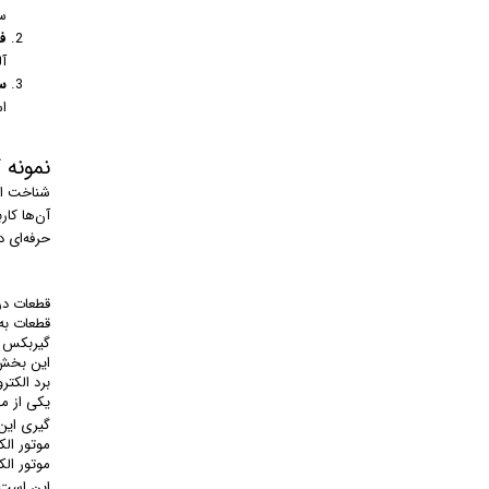
س
فل
آ
سا
ا
نمونه 
شناخت انو
آن‌ها کار
حرفه‌ای د
قطعات در
قطعات به کار رفته در در
گیربکس ی
این بخش ا
برد الکتر
یکی از م
گیری این
موتور ال
این است 