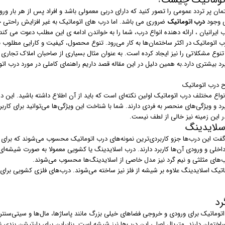
توماتیک چیست؟
ن پر تردد عمومی را تصور کنید که دارای دربی معمولی باشد و افراد پس از هر بار ورود 
ی وجود
درب اتوماتیک
ضروری می باشد. اما درب های اتوماتیک به غیر افزایش راحتی چه
ایرانیان ، ارائه دهنده انواع درب، شما را به خواندن ادامه ی این مطلب دعوت می کند
ب اتوماتیک در اکثر ساختمان‌ها به کار می‌رود. تنوع محصول، کیفیت و کارایی مطلوب با
 تنوع مشکلاتی را نیز ایجاد کرده است. به عنوان مثال بسیاری از صاحبان املاک تجاری 
برد بیشتری دارد.به همین دلیل در این مقاله قصد داریم راهنمای کاملی در مورد درب اتو
ح درب اتوماتیک
اع مختلف درب اتوماتیک اولین نکته‌ای است که باید از آن اطلاع داشته باشید. این در
برد و ویژگی‌های منحصر به فردی دارند. شما با شناخت این ویژگی‌ها می‌توانید برای کاربر
ر این زمینه نیز خالی از لطف نیست.
سلایدینگ
گفت این درب‌ها جزو کاربردی‌ترین نمونه‌های درب اتوماتیک محسوب می‌شوند که برای ف
اخلی و ورودی آن‌ها کاربرد دارند. درب‌ اسلایدینگ یا کشویی معمولا به صورت شیشه‌ا
ب‌های مثلثی و نیم گرد نیز مدل خاصی از اسلایدینگ‌ها محسوب می‌شوند.
اتیک اسلایدینگ علاوه بر شیشه از فلز نیز ساخته می‌شوند. درب‌های فلزی کشویی برای 
رد
 اتوماتیک برای ورودی و خروجی فضاهای خیلی بزرگ مانند پاساژ‌ها، مال‌ها و سیتی‌سنت
ساختمان دارند. متریال اصلی این درب‌ها نیز شیشه است. بنابراین برای پارتیشن بندی