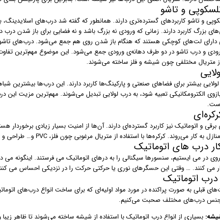
لسکوپی و تاشو
وپی و تاشو کاربردهای گسترده‌تری دارند. همانطور که گفته شد درب‌های اسلایدینگ، به د
های بزرگ کاربرد دارند. زمانی که ورودی نه بزرگ باشد و نه فضایی برای باز شدن درب د
دارای لت‌های کوچکی هستند که هنگام باز شدن روی هم جمع می‌شود. درب‌های تاشو ن
ورودی و درب تاشو در دو طرف دهانه‌ی ورودی جمع می‌شود. این موضوع مهم‌ترین تفاوت
از متریال مختلفی چون شیشه و فلز ساخته می‌شوند.
لایی
ولایی بیشتر برای فضاهای صنعتی و پارکینگ‌ها کاربرد دارند. این درب‌ها بیشترین شباه
زوی الکترومکانیکی تعبیه شود، به درب لولایی تبدیل می‌شوند. مهم‌ترین مزیت این درب
ست.
کره‌ای
 برقی و اتوماتیک نیز کاربرد گسترده‌ای دارند. آن‌ها از امنیت بسیار زیادی برخوردار 
 به کار می‌روند. کرکره‌ها با استفاده از متریال مرغوبی چون فلز، PVC و… طراحی و تولید می‌شوند.
ار درب های اتوماتیک
روی در می ایستیم، سنسورها سیگنالی را به درهای اتوماتیک می فرستند. اینگونه می دا
ر می کنند. … وقتی این حسگرهای نوری یا حرکتی حرکت را در نزدیکی احساس می کنن
رب اتوماتیک
های قبلی به صورت پراکنده در مورد مواد اولیه‌ای که برای ساخت انواع درب‌های اتوم
جنس درب‌های مختلف صحبت می‌کنیم.
یشه:
بسیاری از انواع درب اتوماتیک با استفاده از شیشه ساخته می‌شوند تا ظاهر زیبا 