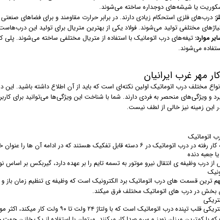
کوریت یا شیشه‌های دوجداره ساخته می‌شوند.
ز:
درب‌های فلزی استحکام زیادی دارند. در برابر حرارت مقاومند و برای فضاهای صنعتی و پ
لیاژهای مختلفی تولید می‌شوند. فولاد یکی از بهترین متریال برای تولید این درب‌هاست
یر موارد:
ستفاده می‌شوند.
کار مهر غرب ایرانیان
اع مختلف درب اتوماتیک اولین نکته‌ای است که باید از آن اطلاع داشته باشید. این در
برد و ویژگی‌های منحصر به فردی دارند. شما با شناخت این ویژگی‌ها می‌توانید برای کاربر
ر این زمینه نیز خالی از لطف نیست.
ب اتوماتیک
ب اتوماتیک در ۶ دسته قابل تفکیک هستند که در ادامه آن ها را عنوان خواهیم کرد.
ا جعبه دنده
ز درب وظیفه ی انتقال نیرو موتور به تسمه تایم را بر عهده دارد، گیربکس بر اساس نو
ونیک
هم ترین قسمت های درب اتوماتیک برد الکترونیک است که وظیفه ی تنظیم زمان باز و بست
 بخش در درب های اتوماتیک مختلف فرق میکند.
کتریکی
که با کمترین میزان نویز و سرو صدا کار میکنند. میتوان با استفاده از یک خازن جهت