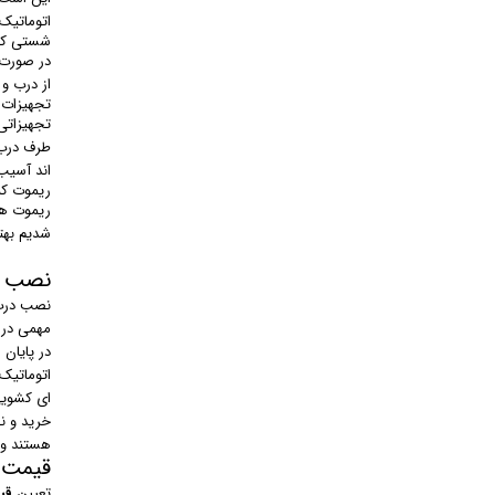
اتوماتیک 
شستی کن
در صورت 
از درب و
تجهیزات 
تجهیزاتی 
طرف درب ق
اند آسیب
ریموت کن
ریموت ها 
شدیم بهت
نصب د
نصب درب 
مهمی در 
در پایان
اتوماتیک
ای کشویی
خرید و ن
هستند و 
قیمت 
تعیین
قی