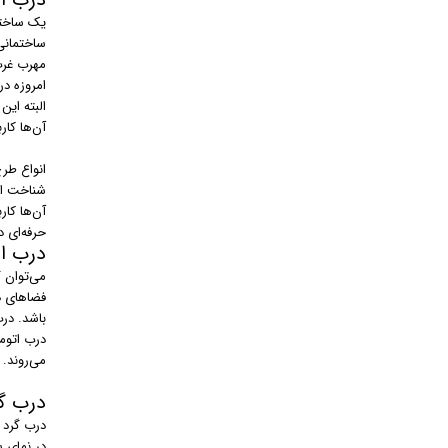
درب ا
یک ساختما
ساختمان
مهرب غرب 
امروزه در
البته این
آن‌ها کار
انواع طر
شناخت انو
آن‌ها کار
حرفه‌ای د
درب ا
می‌توان 
فضاهای د
باشد. در
درب‌ اتوم
می‌روند.
درب گ
درب‌ گرد
در نمای 