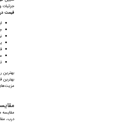
جزئیات و
قیمت در
اب
ج
ن
یر
ق
م
ت
بهترین ر
بهترین ق
مزیت‌های
مقایسه
مقایسه م
درب، مقای