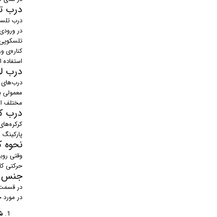
درب ت
درب‌ تلسک
در ورودی‌
تلسکوپی 
کناره‌ی 
استفاده 
درب لو
درب‌های ل
معمولی با
مختلف ا
درب کر
کرکره‌های
پارکینگ منازل
نحوه ک
وقتی روب
حرکتی کا
جنس د
در قسمت‌
در مورد 
ش