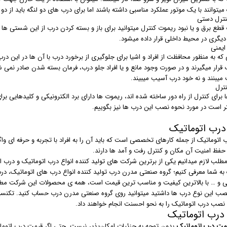
میتوانند با یک موتور عملکرد مناسبی داشته باشند اما برای درب های دو لنگه باید از دو 
ترل دستی
قطع برق و یا نبود ریموت کنترل میتوانید برای باز و بسته کردن درب از این شستی ها
 دیگری در محیط داخلی قرار داده میشود.
ایمنی
که به منظور محافظت از افراد و اشیا برای جلوگیری از برخورد درب با آن ها در این در
رار میگیرند و در صورت وجود مانع و یا افراد جلو درب، فرمان بسته شدن صادر نمی شود
 میبنند و نه خود درب آسیب میبیند.
ترل
برای کنترل از راه دور ساخته شده اند، ریموت ها دارای برد الکترونیکی و کلیدهایی بر
ر است در مورد نحوه نصب این درب ها نیز بگوییم.
رب اتوماتیک
اتوماتیک از جمله کارهای تخصصی است که باید آن را به افراد با تجربه و حرفه ای واگ
حفظ امنیت آن مکان و کنترل رفت و آمد ها دارند.
 مطلب لازم میدانیم یکی از برترین شرکت های تولید کننده انواع درب اتوماتیک و 
 به شما معرفی کنیم؛ گروه صنعتی مدرن درب تولید کننده انواع درب های اتوماتیک، د
 و … با بالاترین کیفیت و مناسب ترین قیمت است، همه ی محصولات این شرکت مطابق با
صب این نوع درب ها داشتید میتوانید روی گروه صنعتی مدرن درب حساب کنید. تکنسین
نصب درب اتوماتیک را به نحو احسنت انجام خواهند داد.
درب اتوماتیک
مت درب اتوماتیک
بدون توجه به جزئیات امکان‌پذیر نیست. حتی اگر قیمت درب اتوما