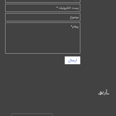
ارسال
آریو