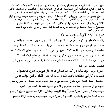
خرید درب اتوماتیک امر بسیار وقت گیریست زیرا نیاز به اگاهی شما نسبت
به مدل های مختلف این سیستم ها برای انتخاب مدل مناسب با محیط خاص
شما میباشد , قطعات به کار رفته ان و همچنین برند های استفاده شده ,
اصل بودن و تمامی جزییاتی که قطعا در زمان خرید و نصب مورد برسی قرار
گیرد که بدون دانش و اگاهی میتواند باعث دردسر شما شود . ما تجربه و
دانش بیش از 20ساله خود را در اختیار شما قرار خواهیم داد تا انتخابی
صحیح داشته باشید و کارشناسان ما اماده اند شما را برای انتخابی دقیق
راهنمایی کنند
درب اتوماتیک چیست؟
یک ساختمان پر تردد عمومی را تصور کنید که دارای دربی معمولی باشد و
افراد پس از هر بار ورود و خروج به اجبار آن را باز و بسته کنند. قطعا در چنین
ساختمانی وجود
درب اتوماتیک
ضروری می باشد. اما درب های اتوماتیک به
غیر افزایش راحتی چه مزایای دیگری دارند و انواع آن ها چگونه است؟
مهرب غرب ایرانیان ، ارائه دهنده انواع درب، شما را به خواندن ادامه ی این
مطلب دعوت می کند.
امروزه درب اتوماتیک در اکثر ساختمان‌ها به کار می‌رود. تنوع محصول،
کیفیت و کارایی مطلوب باعث شده است که تمام افراد از این تولید نوین
استقبال کنند. البته این تنوع مشکلاتی را نیز ایجاد کرده است. به عنوان مثال
بسیاری از صاحبان املاک تجاری و اداری نمی‌دانند که کدام نوع درب
اتوماتیک در فضای مورد نظر آن‌ها کاربرد بیشتری دارد.به همین دلیل در این
مقاله قصد داریم راهنمای کاملی در مورد درب اتوماتیک به شما ارائه دهیم.
انواع طرح درب اتوماتیک