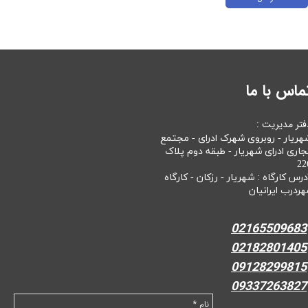
ماس با ما
فتر مدیریت :
هریار - روبروی شهرک ادرای - مجتمع
جاری ادرای شهریار - طبقه دوم پلاک
22
درس کارگاه : شهریار - رزکان - کارگاه
هردرب ایرانیان
02165509683
02182801405
09128299815
09337263827