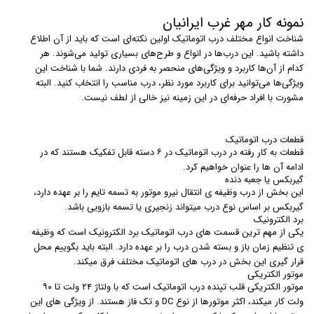
نمونه کار مهر غرب ایرانیان
شناخت انواع مختلف درب اتوماتیک اولین نکته‌ای است که باید از آن اطلاع
داشته باشید. این درب‌ها در انواع و طرح‌های بسیاری تولید می‌شوند. هر
کدام از آن‌ها کاربرد و ویژگی‌های منحصر به فردی دارند. شما با شناخت این
ویژگی‌ها می‌توانید برای کاربرد مورد نظر، درب مناسب را انتخاب کنید. البته
مشورت با افراد حرفه‌ای در این زمینه نیز خالی از لطف نیست.
قطعات درب اتوماتیک
قطعات به کار رفته در درب اتوماتیک در ۶ دسته قابل تفکیک هستند که در
ادامه آن ها را عنوان خواهیم کرد.
گیربکس یا جعبه دنده
این بخش از درب وظیفه ی انتقال نیرو موتور به تسمه تایم را بر عهده دارد،
گیربکس بر اساس نوع درب میتواند زنجیری یا تسمه بازویی باشد.
برد الکترونیک
یکی از مهم ترین قسمت های درب اتوماتیک برد الکترونیک است که وظیفه
ی تنظیم زمان باز و بسته شدن درب را بر عهده دارد. البته باید بگوییم محل
قرار گیری این بخش در درب های اتوماتیک مختلف فرق میکند.
موتور الکتریکی
موتور الکتریکی قلب تپنده درب اتوماتیک است که با ولتاژ ۲۴ ولت تا ۹۰
ولت کار میکند، اکثر موتورها از نوع DC و تک فاز هستند. از ویژگی های این