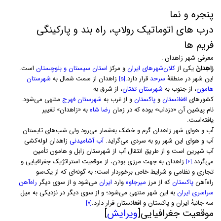
پنجره و نما
درب های اتوماتیک رولاپ، راه بند و پارکینگی
فریم ها
معرفی شهر زاهدان :
زاهِدانْ
یکی از
کلان‌شهرهای ایران
و مرکز
استان سیستان و بلوچستان
است.
این شهر در منطقهٔ
سرحد
قرار دارد.
زاهدان از سمت شمال به
شهرستان
[۵]
هامون
، از جنوب به
شهرستان تفتان
، از شرق به
کشورهای
افغانستان
و
پاکستان
و از غرب به
شهرستان فهرج
منتهی می‌شود.
نام پیشین آن «دزداب» بوده که در زمان
رضا شاه
به «زاهدان» تغییر
یافته‌است.
آب و هوای شهر زاهدان گرم و خشک به‌شمار می‌رود ولی شب‌های تابستان
آب و هوای این شهر رو به سردی می‌گراید.
آب آشامیدنی
زاهدان لوله‌کشی
آب شیرین است و از طریق انتقال آب از شهرستان زابل و هامون تأمین
می‌گردد.
زاهدان به جهت مرزی بودن، از موقعیت استراتژیک جغرافیایی و
[۶]
تجاری و نظامی و شرایط خاص برخوردار است؛ به گونه‌ای که از یک‌سو
راه‌آهن
پاکستان
که از مرز
میرجاوه
وارد
ایران
می‌شود و از سوی دیگر
راه‌آهن
سراسری ایران
به این شهر منتهی می‌شود؛ و از سوی دیگر در نزدیکی به میل
سه جانبهٔ ایران و پاکستان و افغانستان قرار دارد.
[۷]
موقعیت جغرافیایی[
ویرایش
]