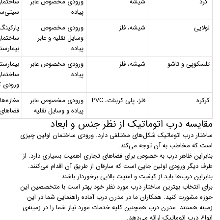
گرد
شیشه
ورودی مخصوص عابر
ساختمان
پیاده
سیتی‌سن
لولایی
شیشه، فلز
ورودی مخصوص
پارکینگ‌
وسایل نقلیه و عابر
ساختمان
پیاده
بیمارستا
تلسکوپی و تاشو
شیشه، فلز
ورودی مخصوص عابر
بیمارستا
پیاده
ساختمان
ورودی ک
کرکره
فلز، پلی کربنات، PVC
ورودی مخصوص عابر
مغازه‌ها
پیاده و وسایل نقلیه
فضاهای
مقایسه درب اتوماتیک از نظر جنس و ابعاد
ساختار درب اتوماتیک شکل‌های مختلفی دارد. ورودی ساختمان اولین چیزی
است که مخاطب به آن توجه می‌کند.
بنابراین ظاهر درب به خصوص برای فضاهای تجاری اهمیت بسیاری دارد. از
طرف دیگر ورودی اولین جایی است که سارقان از طریق آن اقدام می‌کنند.
بنابراین درب‌ها باید از کیفیت و امنیت بالایی برخوردار باشند.
برای انتخاب بهترین ساختار درب مورد نظر خود بهتر است با متخصصین این
حوزه مشورت کنید. همکاران ما در مدرن درب آماده راهنمایی شما در این
زمینه هستند. مدرن درب همچنین کلیه خدمات مورد نیاز شما را در زمینه‌ی
انواع درب اتوماتیک ارائه می‌دهد.