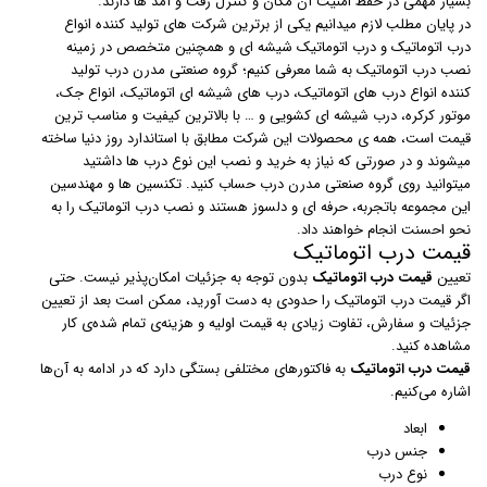
بسیار مهمی در حفظ امنیت آن مکان و کنترل رفت و آمد ها دارند.
در پایان مطلب لازم میدانیم یکی از برترین شرکت های تولید کننده انواع
درب اتوماتیک و درب اتوماتیک شیشه ای و همچنین متخصص در زمینه
نصب درب اتوماتیک به شما معرفی کنیم؛ گروه صنعتی مدرن درب تولید
کننده انواع درب های اتوماتیک، درب های شیشه ای اتوماتیک، انواع جک،
موتور کرکره، درب شیشه ای کشویی و … با بالاترین کیفیت و مناسب ترین
قیمت است، همه ی محصولات این شرکت مطابق با استاندارد روز دنیا ساخته
میشوند و در صورتی که نیاز به خرید و نصب این نوع درب ها داشتید
میتوانید روی گروه صنعتی مدرن درب حساب کنید. تکنسین ها و مهندسین
این مجموعه باتجربه، حرفه ای و دلسوز هستند و نصب درب اتوماتیک را به
نحو احسنت انجام خواهند داد.
قیمت درب اتوماتیک
تعیین
قیمت درب اتوماتیک
بدون توجه به جزئیات امکان‌پذیر نیست. حتی
اگر قیمت درب اتوماتیک را حدودی به دست آورید،‌ ممکن است بعد از تعیین
جزئیات و سفارش، تفاوت زیادی به قیمت اولیه و هزینه‌ی تمام شده‌ی کار
مشاهده کنید.
قیمت درب اتوماتیک
به فاکتورهای مختلفی بستگی دارد که در ادامه به آن‌ها
اشاره می‌کنیم.
ابعاد
جنس درب
نوع درب