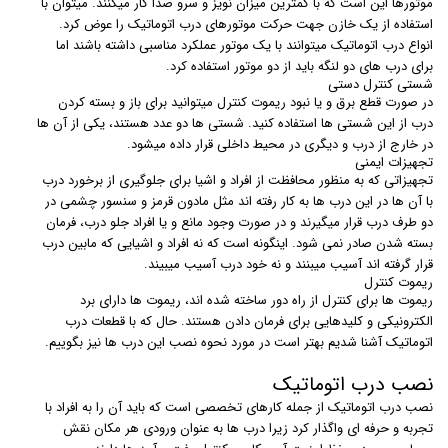
موتورها این است که با کمترین میزان نویز و سرو صدا کار میکنند. میتوان با
استفاده از یک خازن جهت حرکت موتورهای درب اتوماتیک را عوض کرد.
انواع درب اتوماتیک میتوانند با یک موتور عملکرد مناسبی داشته باشند اما
برای درب های دو لنگه باید از دو موتور استفاده کرد.
شستی کنترل دستی
در صورت قطع برق و یا نبود ریموت کنترل میتوانید برای باز و بسته کردن
درب از این شستی ها استفاده کنید. شستی ها دو عدد هستند، یکی از آن ها
در خارج از درب و دیگری در محیط داخلی قرار داده میشود.
تجهیزات ایمنی
تجهیزاتی که به منظور محافظت از افراد و اشیا برای جلوگیری از برخورد درب
با آن ها در این درب ها به کار رفته اند مثل مادون قرمز و سنسور چشمی در
دو طرف درب قرار میگیرند و در صورت وجود مانع و یا افراد جلو درب، فرمان
بسته شدن صادر نمی شود. اینگونه است که نه افراد و اشیایی که مابین درب
قرار گرفته اند آسیب میبنند و نه خود درب آسیب میبیند.
ریموت کنترل
ریموت ها برای کنترل از راه دور ساخته شده اند، ریموت ها دارای برد
الکترونیکی و کلیدهایی برای فرمان دادن هستند. حال که با قطعات درب
اتوماتیک آشنا شدیم بهتر است در مورد نحوه نصب این درب ها نیز بگوییم.
نصب درب اتوماتیک
نصب درب اتوماتیک از جمله کارهای تخصصی است که باید آن را به افراد با
تجربه و حرفه ای واگذار کرد زیرا درب ها به عنوان ورودی هر مکان نقش