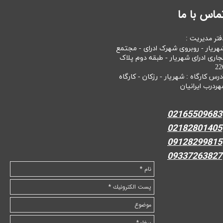
ماس با ما
فتر مدیریت :
هریار - روبروی شهرک ادرای - مجتمع
جاری ادرای شهریار - طبقه دوم پلاک
22
درس کارگاه : شهریار - رزکان - کارگاه
هردرب ایرانیان
02165509683
02182801405
09128299815
09337263827