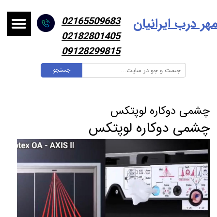
هر درب ایرانیا
ن
02165509683
02182801405
09128299815
جستجو
چشمی دوکاره لوپتکس
چشمی دوکاره لوپتکس