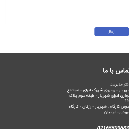
ارسال
ماس با ما
فتر مدیریت :
هریار - روبروی شهرک ادرای - مجتمع
جاری ادرای شهریار - طبقه دوم پلاک
22
درس کارگاه : شهریار - رزکان - کارگاه
هردرب ایرانیان
02165509683