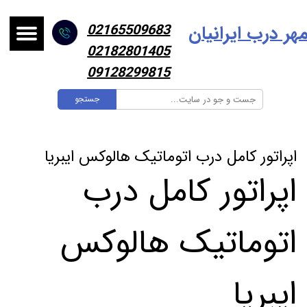
هر درب ایرانیا
ن
02165509683
02182801405
09128299815
جستجو
اپراتور کامل درب اتوماتیک هالوکس ایبریا
اپراتور کامل درب
اتوماتیک هالوکس
ایبریا