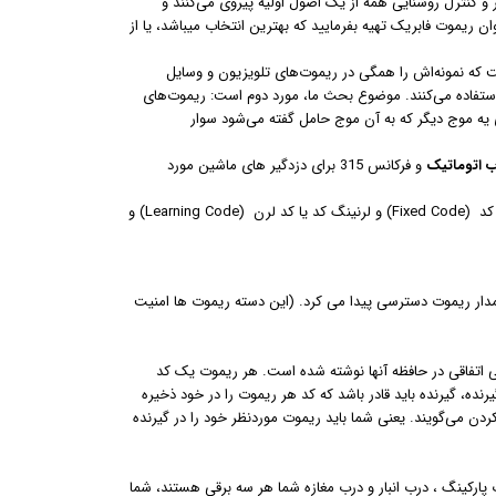
 و کنترل روشنایی همه از یک اصول اولیه پیروی می‌کنند و
وان ریموت فابریک تهیه بفرمایید که بهترین انتخاب میباشد، یا از
است که نمونه‌اش را همگی در ریموت‌های تلویزیون و وسایل
ا استفاده می‌کنند. موضوع بحث ما، مورد دوم است: ریموت‌های
روی یه موج دیگر که به آن موج حامل گفته می‌شود سوار
ب اتوماتیک
و فرکانس 315 برای دزدگیر های ماشین مورد
بحث در مورد ریموت و رسیوهای غیر فابریک می باشد، این دسته ریموت ها در سه نوع فیلکس کد (Fixed Code) و لرنینگ کد یا کد لرن (Learning Code) و
 مدار ریموت دسترسی پیدا می کرد. (این دسته ریموت ها امنیت
‌های کدلرن دارای امنیت بالاتری هستند. به این معنی که توسط شرکت یک کد 20 بیتی اتفاقی در حافظه آنها نوشته شده است. هر ریموت یک کد
یرنده، گیرنده باید قادر باشد که کد هر ریموت را در خود ذخیره
دن می‌گویند. یعنی شما باید ریموت موردنظر خود را در گیرنده
پارکینگ ، درب انبار و درب مغازه شما هر سه برقی هستند، شما