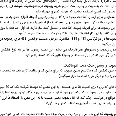
رل امروزه کاربرد زیادی پیدا کرده است؛ از ریموت‌های درب بازکن تا ریموت‌های دزدگیر
سال اطلاعات به‌صورت بی‌سیم است. برای
خرید ریموت درب اتوماتیک شیشه ای
یا میت
سیور غیر اصلی استفاده نمایید که هزینه کمتری بهمراه دارد.
تفاوتی برای ارسال اطلاعات وجود دارد که از پرکاربردترین آن‌ها، امواج مادون‌قرمز 
ه‌ایم و نوع دیگر، ریموت‌های رادیویی هستند که از امواج رادیویی برای ارسال داده‌ه
این ریموت‌ها برای این‌که بتونند اطلاعات را منتقل کنند نیاز دارند که اول اطلاعات را 
ن) کنند. با این کار اطلاعات قابلیت انتشار در فضا را به‌دست خواهند آورد.
 فرکانس 433 و 315 مگاهرتز موجود هستند فرکانس 433 برای
ریموت در
رار میگیرد.
 یا (آن‌طور که در بازار شناخته می‌شود) هاپینگ کد دسته بندی کرد.
یموت و رسیور جک درب اتوماتیک
 های فیکس کد ؛ مکانیزم بدین صورت که برای دادن کد و برنامه، کاربر باید به قسمت
خوردارند و دیگر مورد استفاده قرار نمیگرند)
اما ریموت
رد دارد و دو ریموت با کد یکسان وجود ندارد: بنابر این برای همگام کردن ریموت‌ها با گ
 مواقع درخواست، چک کند که آیا ریموت معتبر هست یا نه. این عمل را اصطلاحاً لرن کر
و برای همین هم به آنها ریموت‌های کدلرن می‌گویند.
م
ریموت کد لرن
شما می توانید یک ریموت ویژه خود داشته باشید! مثلا فرض کنید درب 