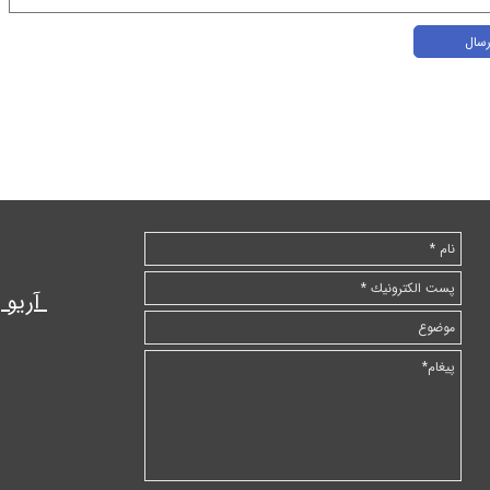
رسال
آریو