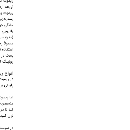
ریموت کنت
آن‌هم ار
ریموت و ر
بسترهای م
خانگی دید
رادیویی. 
(مدولاسیو
معمولاً ریموت‌ها در دو
استفاده ق
رولینگ کد
انواع ر
در ریموت
پایینی بر
منحصربه‌ف
کند تا در
لرن کنید 
در سیست