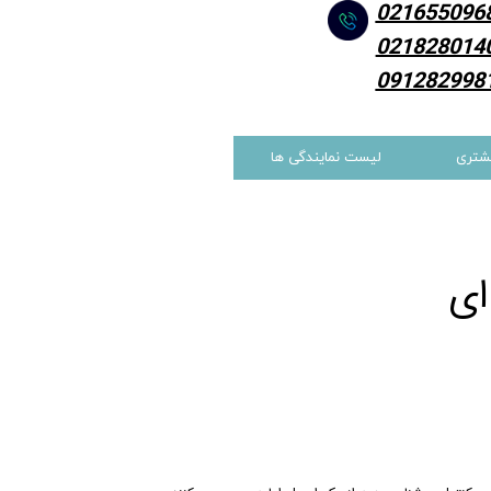
021655096
021828014
091282998
شتری
لیست نمایندگی ها
ای