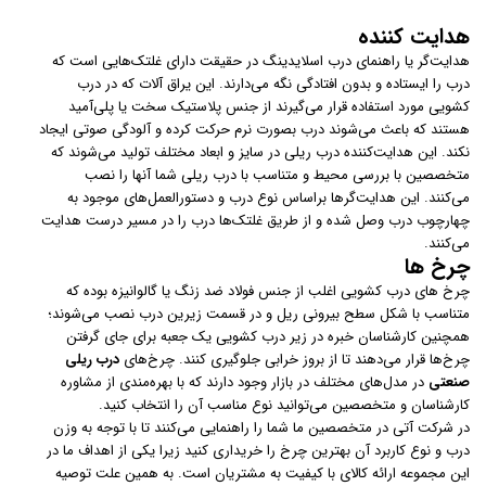
هدایت کننده
هدایت‌گر یا راهنمای درب اسلایدینگ در حقیقت دارای غلتک‌هایی است که
درب را ایستاده و بدون افتادگی نگه می‌دارند. این یراق آلات که در درب
کشویی مورد استفاده قرار می‌گیرند از جنس ‍‌پلاستیک سخت یا پلی‌آمید
هستند که باعث می‌شوند درب بصورت نرم حرکت کرده و آلودگی صوتی ایجاد
نکند. این هدایت‌کننده‌ درب ریلی در سایز و ابعاد مختلف تولید می‌شوند که
متخصصین با بررسی محیط و متناسب با درب ریلی شما آنها را نصب
می‌کنند. این هدایت‌گرها براساس نوع درب و دستورالعمل‌های موجود به
چهارچوب درب وصل شده و از طریق غلتک‌ها درب را در مسیر درست هدایت
می‌کنند.
چرخ ها
چرخ های درب کشویی اغلب از جنس فولاد ضد‌ زنگ یا گالوانیزه بوده که
متناسب با شکل سطح بیرونی ریل و در قسمت زیرین درب نصب می‌شوند؛
همچنین کارشناسان خبره در زیر درب کشویی یک جعبه برای جای گرفتن
چرخ‌ها قرار می‌دهند تا از بروز خرابی جلوگیری کنند. چرخ‌های
درب ریلی
صنعتی
در مدل‌های مختلف در بازار وجود دارند که با بهره‌مندی از مشاوره
کارشناسان و متخصصین می‌توانید نوع مناسب آن را انتخاب کنید.
در شرکت آتی در متخصصین ما شما را راهنمایی می‌کنند تا با توجه به وزن
درب و نوع کاربرد آن بهترین چرخ را خریداری کنید زیرا یکی از اهداف ما در
این مجموعه ارائه کالای با کیفیت به مشتریان است. به همین علت توصیه