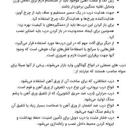
ریل کف و شفت آهنی موجود باید از استحکام لازم برای تحمل وزن
وسایل نقلیه سنگین برخوردار باشند.
جهت هدایت درب در یک مسیر مستقیم و صاف باید از چرخ آویز،
هدایت‌کننده چرخ‌ها و هدایت‌گر تک چرخ استفاده کرد.
برای باز کردن این درب‌ها باید از دستگیره‌های با کیفیت بهره برد؛
همچنین برای ایجاد محدودیت در باز کردن درب باید استاپر نصب
کرد.
از دیگر یراق آلات مهم که در این درب‌ها مورد استفاده قرار می‌گیرد،
قفل‌هایی با سرکج یا اصطلاحاَ قفل‌های نوک طوطی است که وجود
آنها جهت برقراری امنیت لازم و ضروری است.
درب های صنعتی در انواع گوناگون وارد بازار می‌شوند، برخی از آنها صرفاَ برای
سوله مناسب هستند که عبارتند از :
درب حفاظتی، که برای ساخت آن از ورق آهن استفاده می‌شود.
انواع درب برودتی، این نوع درب تلفیقی از ورق آهن و فوم است.
درب حرارتی (درب ضد حریق کشویی)، که از تلفیق ورق آهن با پشم
سنگ تولید می‌شود.
انواع درب ضد انفجار، از ورق آهن با ضخامت بسیار زیاد یا تلفیق آن
با پشم سنگ تهیه می‌شود.
درب فشار مثبت یا درب دوبل برای تأمین امنیت، حفظ بهداشت و
ایزوله کردن محیط داخل نصب و راه‌اندازی می‌شود.