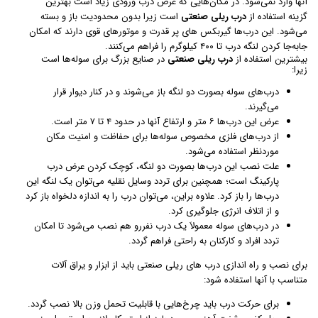
آنها وارد نمی‌شود. در مکان‌هایی که عرض درب ورودی زیاد است بهترین
گزینه استفاده از
درب ریلی صنعتی
است زیرا بدون محدودیت باز و بسته
می‌شود. این درب‌ها گیربکس های پر قدرت و موتورهای قوی دارند که امکان
جا‌به‌جا کردن لنگه درب‌ تا ۴۰۰ کیلوگرم را فراهم می‌کنند.
بیشترین استفاده از
درب ریلی صنعتی
در صنایع بزرگ برای سوله‌ها است
زیرا:
درب‌های سوله بصورت دو لنگه باز می‌شوند و در کنار دیوار قرار
می‌گیرند.
عرض این درب‌ها ۶ متر و ارتفاع آنها در حدود ۴ تا ۷ متر است.
از درب‌های فلزی مخصوص سوله‌ها برای حفاظت و امنیت مکان
موردنظر استفاده می‌شود.
علت نصب این درب‌ها بصورت دو لنگه، کوچک کردن عرض درب
پارکینگ است؛ همچنین برای تردد وسایل نقلیه می‌توان یک لنگه این
درب‌ها را باز کرد. علاوه براین، می‌توان درب را به اندازه دلخواه باز کرد
و از اتلاف انرژی جلوگیری کرد.
در درب‌های سوله معمولاَ یک درب نفررو هم نصب می‌شود تا امکان
تردد افراد و کارکنان به راحتی فراهم گردد.
برای نصب و راه اندازی درب های ریلی صنعتی باید از ابزار و یراق آلات
متناسب با آنها استفاده شود:
برای حرکت درب باید چرخ‌هایی با قابلیت تحمل وزن بالا نصب گردد.