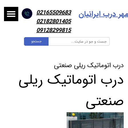
هر درب ایرانیا
ن
02165509683
02182801405
09128299815
جستجو
درب اتوماتیک ریلی صنعتی
درب اتوماتیک ریلی
صنعتی