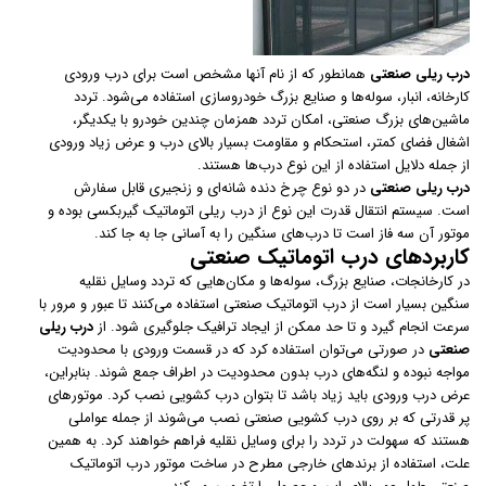
درب ریلی صنعتی
همانطور که از نام آنها مشخص است برای درب ورودی
کارخانه، انبار، سوله‌ها و صنایع بزرگ خودروسازی استفاده می‌شود. تردد
ماشین‌های بزرگ صنعتی، امکان تردد همزمان چندین خودرو با یکدیگر،
اشغال فضای کمتر، استحکام و مقاومت بسیار بالای درب و عرض زیاد ورودی
از جمله دلایل استفاده از این نوع درب‌ها هستند.
درب ریلی صنعتی
در دو نوع چرخ دنده شانه‌ای و زنجیری قابل سفارش
است. سیستم انتقال قدرت این نوع از درب ریلی اتوماتیک گیربکسی بوده و
موتور آن سه فاز است تا درب‌های سنگین را به آسانی جا به جا کند.
کاربردهای درب اتوماتیک صنعتی
در کارخانجات، صنایع بزرگ، سوله‌ها و مکان‌هایی که تردد وسایل نقلیه
سنگین بسیار است از درب اتوماتیک صنعتی استفاده می‌کنند تا عبور و مرور با
سرعت انجام گیرد و تا حد ممکن از ایجاد ترافیک جلوگیری شود. از
درب ریلی
صنعتی
در صورتی می‌توان استفاده کرد که در قسمت ورودی با محدودیت
مواجه نبوده و لنگه‌های درب بدون محدودیت در اطراف جمع شوند. بنابراین،
عرض درب ورودی باید زیاد باشد تا بتوان درب کشویی نصب کرد. موتورهای
پر قدرتی که بر روی درب کشویی صنعتی نصب می‌شوند از جمله عواملی
هستند که سهولت در تردد را برای وسایل نقلیه فراهم خواهند کرد. به همین
علت، استفاده از برندهای خارجی مطرح در ساخت موتور درب اتوماتیک