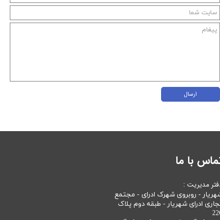
ارسال
ماس با ما
فتر مدیریت :
هریار - روبروی شهرک ادرای - مجتمع
جاری ادرای شهریار - طبقه دوم پلاک
22