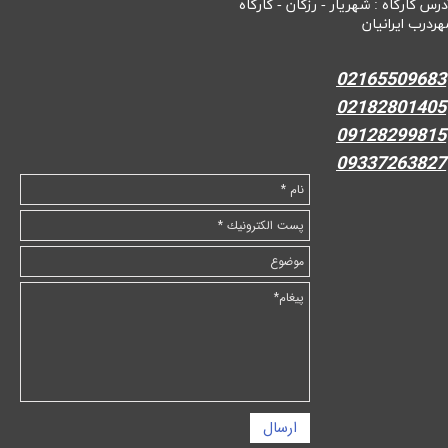
درس کارگاه : شهریار - رزکان - کارگاه
هردرب ایرانیان
02165509683
02182801405
09128299815
09337263827
ارسال