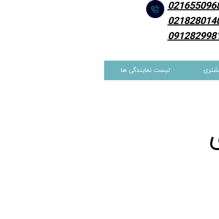
021655096
021828014
091282998
شتری
لیست نمایندگی ها