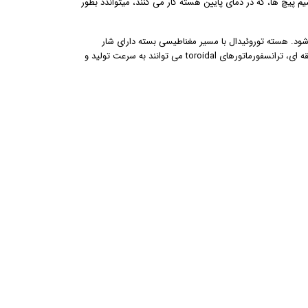
سیم پیچ ها، که در دمای پایین هسته کار می کنند، میتواندد بطور
تر، 0.27 میلی متر و 0.30 میلی متر استفاده می شود. هسته توروئیدال با مسیر مغناطیسی بسته دارای شار
نشتی کمتری است، که از پیشرفته ترین عملکرد مغناطیسی برخوردار است. با کمک سیم پیچ حلقه ای، ترانسفورماتورهای toroidal می توانند به سرعت تولید و