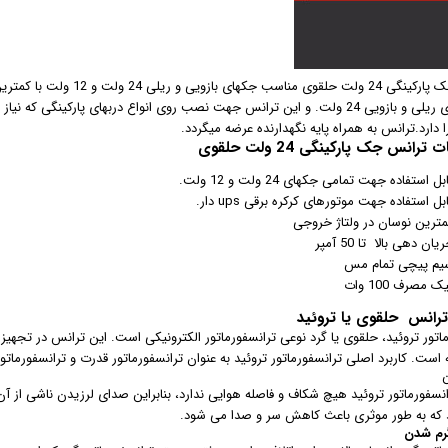
ترانس جک پارکینگی 24 ولت ح
انس جک پارکینگی 24 ولت حلقوی
بل استفاده جهت تمامی جکهای 24 ولت و 12 ولت.
بل استفاده جهت موتورهای کرکره برقی ups دار.
مترین نوسان در ولتاژ خروجی
یان دهی بالا تا 50 آمپر
یم پیچی تمام مس
ک مصرف 100 وات
رانس حلقوی یا تروئید
اتور تروئید، حلقوی یا گرد نوعی ترانسفورماتور الکترونیکی است. این ترانس در تجهیزات ا
ه است. کاربرد اصلی ترانسفورماتور تروئید به عنوان ترانسفورماتور قدرت و ترانسفورماتو
ن
نسفورماتور تروئید هیچ شکاف و فاصله هوایی ندارد، بنابراین صدای لرزیدن ناشی از
 که به طور موثری باعث کاهش سر و صدا می شود.
م شدن