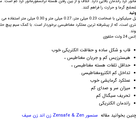
اتور گرد راندمان بالایی دارد. اتلاف و از بین رفتن هسته ترانسفورماتور گرد کم است. 
عشع گرما و حرارت را فراهم کنند.
ئید
ورق استیل سیلیکونی با ضخامت 0.23 میلی م
ند.
ولت حلقوی
قاب و شکل ساده و حفاظت الکتریکی خوب
هیسترزیس کم و جریان مغناطیس ،
حداقل تلفات هسته مغناطیسی ،
تداخل کم الکترومغناطیسی
عملکرد گرمایشی خوب
میزان سر و صدای کم
تحریف سیگنال کم
راندمان الکتریکی
نین بخوانید مقاله
سنسور Zensafe & Zen زن اند زن سیف