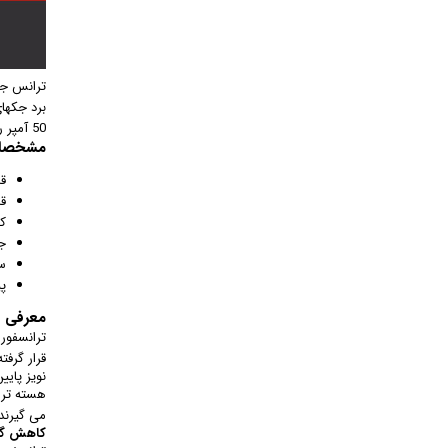
50 آمپر را دارد.ترانس به همراه پایه نگهدارنده عرضه میگردد.
مشخصات تر
قا
قا
ک
جر
س
پی
معرفی ت
ترانسفورم
قرار گرفت
نویز پایی
هسته ترا
می گیرند
کاهش گر