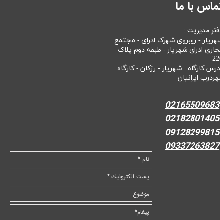
ماس با ما
فتر مدیریت :
هریار - روبروی شهرک ادرای - مجتمع
جاری ادرای شهریار - طبقه دوم پلاک
22
درس کارگاه : شهریار - رزکان - کارگاه
هردرب ایرانیان
02165509683
02182801405
09128299815
09337263827