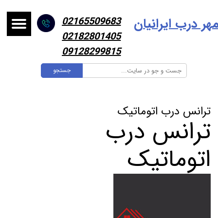
هر درب ایرانیا
ن
02165509683
02182801405
09128299815
جستجو
ترانس درب اتوماتیک
ترانس درب
اتوماتیک