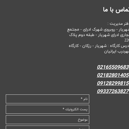
ماس با ما
فتر مدیریت :
هریار - روبروی شهرک ادرای - مجتمع
جاری ادرای شهریار - طبقه دوم پلاک
22
درس کارگاه : شهریار - رزکان - کارگاه
هردرب ایرانیان
02165509683
02182801405
09128299815
09337263827