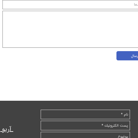
رسال
آریو