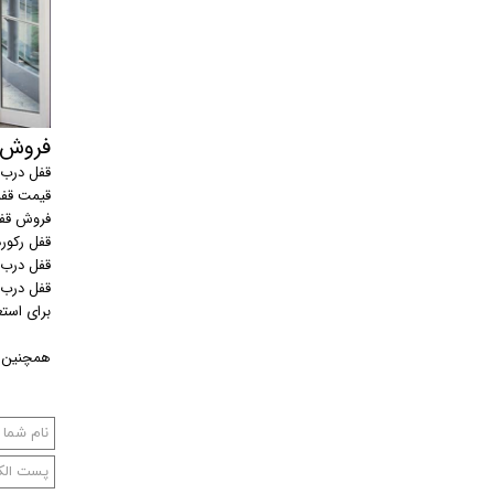
فروش قف
قفل درب اتوم
قیمت قفل در
فروش قفل در
قفل رکورد CORD
قفل درب ات
قفل درب اتوماتیک
برای استعلام 
همچنین ب