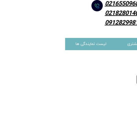
021655096
021828014
091282998
شتری
لیست نمایندگی ها