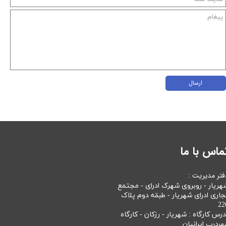
ارسال
ماس با ما
فتر مدیریت :
هریار - روبروی شهرک ادرای - مجتمع
جاری ادرای شهریار - طبقه دوم پلاک
22
درس کارگاه : شهریار - رزکان - کارگاه
هردرب ایرانیان