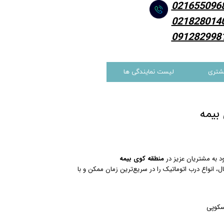
021655096
021828014
091282998
شتری
لیست نمایندگی ها
بیمه
ود به مشتریان عزیز در
منطقه کوی بیمه
ل، انواع درب اتوماتیک را در سریع‌ترین زمان ممکن و با
سکوپی