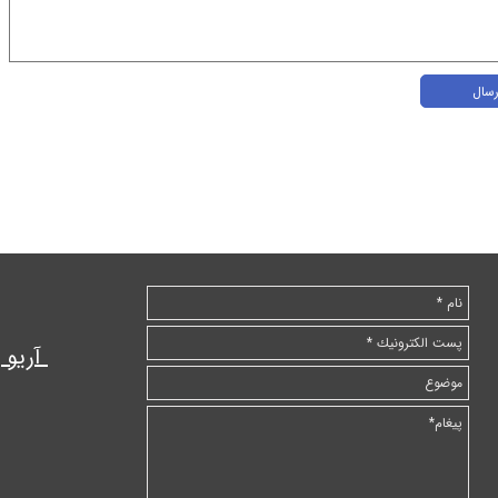
رسال
آریو