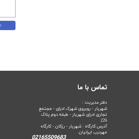
ا
تماس با ما
دفتر مدیریت :
شهریار - روبروی شهرک ادرای - مجتمع
تجاری ادرای شهریار - طبقه دوم پلاک
226
آدرس کارگاه : شهریار - رزکان - کارگاه
مهردرب ایرانیان
02165509683