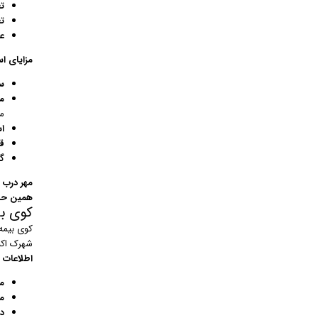
تع
ت
ع
مزایای اس
س
م
می
ا
ق
گا
مهر درب 
همین حالا
کوی بی
شهرک اکب
اطلاعات 
م
م
د