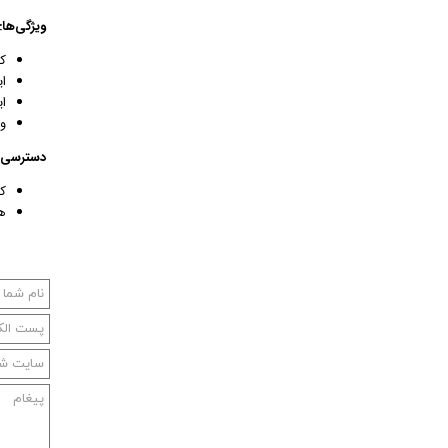
ویژگی‌ها:
ک
ا
ا
و
دسترسی:
ک
ه