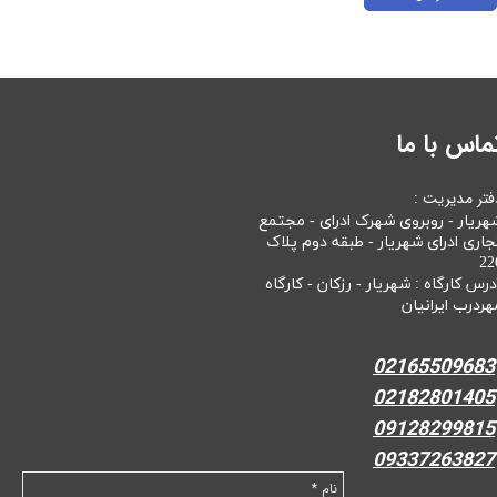
ماس با ما
فتر مدیریت :
هریار - روبروی شهرک ادرای - مجتمع
جاری ادرای شهریار - طبقه دوم پلاک
22
درس کارگاه : شهریار - رزکان - کارگاه
هردرب ایرانیان
02165509683
02182801405
09128299815
09337263827