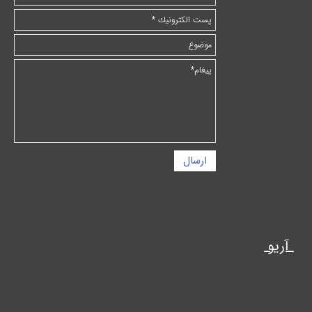
ارسال
آریو