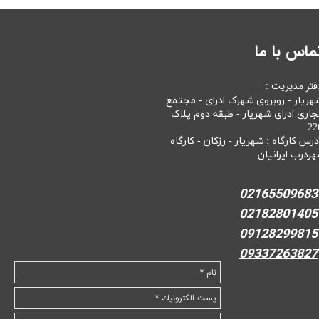
ماس با ما
فتر مدیریت :
هریار - روبروی شهرک ادرای - مجتمع
جاری ادرای شهریار - طبقه دوم پلاک
22
درس کارگاه : شهریار - رزکان - کارگاه
هردرب ایرانیان
02165509683
02182801405
09128299815
09337263827