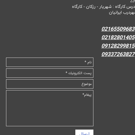
22
درس کارگاه : شهریار - رزکان - کارگاه
هردرب ایرانیان
02165509683
02182801405
09128299815
09337263827
ارسال