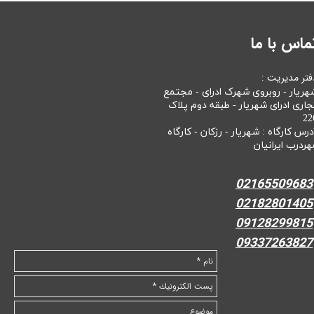
ماس با ما
فتر مدیریت :
هریار - روبروی شهرک ادرای - مجتمع
جاری ادرای شهریار - طبقه دوم پلاک
22
درس کارگاه : شهریار - رزکان - کارگاه
هردرب ایرانیان
02165509683
02182801405
09128299815
09337263827