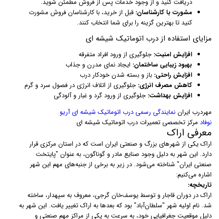
دریافت کنید و از وجود خدمات پس از فروش مطمئن شوید.
مشورت با کارشناسان:
قبل از خرید، با کارشناسان فروش مشورت
کنید تا بهترین گزینه را برای شما انتخاب کنند.
مزایای استفاده از درب اتوماتیک شیشه ای
افزایش امنیت:
جلوگیری از ورود افراد متفرقه
بهبود زیبایی ساختمان:
ایجاد نمای مدرن و جذاب
افزایش راحتی:
باز و بسته شدن خودکار درب
کاهش مصرف انرژی:
جلوگیری از اتلاف انرژی در فصول سرد و گرم
افزایش بهداشت:
جلوگیری از ورود گرد و غبار و آلودگی
مهردرب ایران
نمایندگی رسمی درب اتوماتیک شیشه ای آریو
نوفاد
مرکز تخصصی تعمیرات درب اتوماتیک شیشه ای
معرفی اراک
اراک یکی از شهرهای بزرگ و صنعتی ایران است که در استان مرکزی قرار
دارد. این شهر به دلیل وجود صنایع مادر و گوناگون، به عنوان "پایتخت
صنعتی ایران" شناخته می‌شود. در زیر به برخی از جنبه‌های مهم این شهر
اشاره می‌کنیم:
تاریخچه:
اراک در دوران قاجار و توسط یوسف‌خان گرجی، معروف به سپهدار، ساخته
شد. نام اولیه شهر "سلطان‌آباد" بود که بعدها به اراک تغییر یافت. این شهر به
دلیل موقعیت جغرافیایی خود، به سرعت به یکی از مراکز مهم صنعتی و