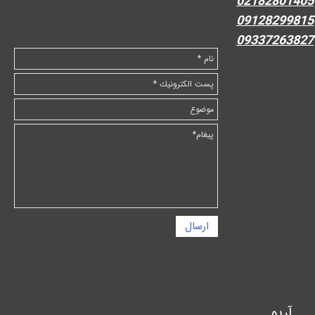
02182801405
09128299815
09337263827
ارسال
آریو