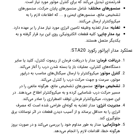
قدرتمندی تبدیل می‌کند که برای کنترل موتور مورد نیاز است.
سنسورهای مختلف:
شامل سنسورهای پایان حرکت، سنسورهای
تشخیص مانع، سنسورهای ایمنی و ... که اطلاعات لازم را به
میکروکنترلر ارسال می‌کنند.
تغذیه:
مدار تغذیه وظیفه تامین انرژی مورد نیاز مدار را بر عهده دارد.
برد مدار چاپی:
کلیه قطعات الکترونیکی روی این برد قرار گرفته و به
یکدیگر متصل هستند.
عملکرد مدار اپراتور رکورد STA20:
دریافت فرمان:
مدار با دریافت فرمان از ریموت کنترل، کلید یا سایر
دستگاه‌های کنترلی، عملیات باز یا بسته شدن درب را آغاز می‌کند.
کنترل موتور:
میکروکنترلر با ارسال سیگنال‌های مناسب به درایور
موتور، سرعت و جهت حرکت درب را کنترل می‌کند.
تشخیص موانع:
سنسورهای تشخیص مانع، هرگونه مانعی را در
مسیر حرکت درب شناسایی کرده و به میکروکنترلر اطلاع می‌دهند. در
این صورت، میکروکنترلر فرمان توقف اضطراری را صادر می‌کند.
مدیریت انرژی:
مدار تغذیه به گونه‌ای طراحی شده است که مصرف
انرژی را به حداقل برساند و از آسیب دیدن قطعات در اثر نوسانات برق
جلوگیری کند.
خودآزمایی:
مدار به طور مداوم خود را بررسی می‌کند و در صورت بروز
هرگونه خطا، اقدامات لازم را انجام می‌دهد.