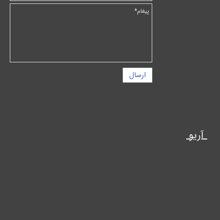
ارسال
آریو