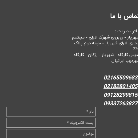
ماس با ما
فتر مدیریت :
هریار - روبروی شهرک ادرای - مجتمع
جاری ادرای شهریار - طبقه دوم پلاک
22
درس کارگاه : شهریار - رزکان - کارگاه
هردرب ایرانیان
02165509683
02182801405
09128299815
09337263827