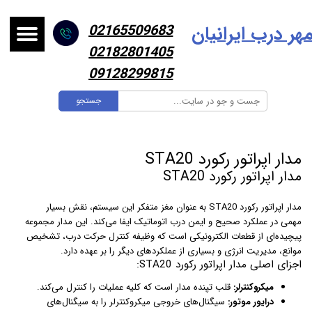
هر درب ایرانیا
ن
02165509683
02182801405
09128299815
جستجو
مدار اپراتور رکورد STA20
مدار اپراتور رکورد STA20
مدار اپراتو
ر رکورد STA20 به عنوان مغز متفکر این سیستم، نقش بسیار
مهمی در عملکرد صحیح و ایمن درب اتوماتیک ایفا می‌کند. این مدار مجموعه
پیچیده‌ای از قطعات الکترونیکی است که وظیفه کنترل حرکت درب، تشخیص
موانع، مدیریت انرژی و بسیاری از عملکردهای دیگر را بر عهده دارد.
اجزای اصلی مدار اپراتور رکورد STA20:
میکروکنترلر:
قلب تپنده مدار است که کلیه عملیات را کنترل می‌کند.
درایور موتور:
سیگنال‌های خروجی میکروکنترلر را به سیگنال‌های