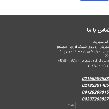
ماس با ما
فتر مدیریت :
هریار - روبروی شهرک ادرای - مجتمع
جاری ادرای شهریار - طبقه دوم پلاک
22
درس کارگاه : شهریار - رزکان - کارگاه
هردرب ایرانیان
02165509683
02182801405
09128299815
09337263827