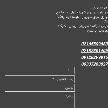
فتر مدیریت :
هریار - روبروی شهرک ادرای - مجتمع
جاری ادرای شهریار - طبقه دوم پلاک
22
درس کارگاه : شهریار - رزکان - کارگاه
هردرب ایرانیان
02165509683
02182801405
09128299815
09337263827