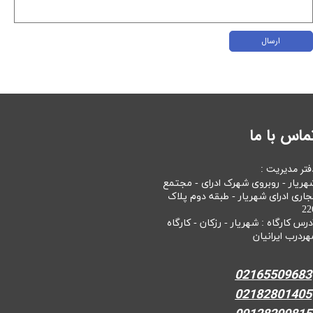
ارسال
ماس با ما
فتر مدیریت :
هریار - روبروی شهرک ادرای - مجتمع
جاری ادرای شهریار - طبقه دوم پلاک
22
درس کارگاه : شهریار - رزکان - کارگاه
هردرب ایرانیان
02165509683
02182801405