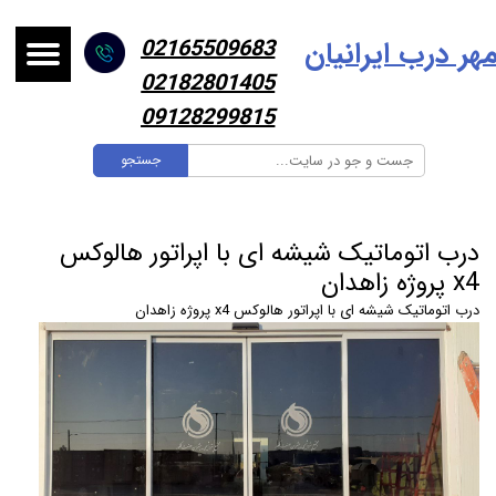
هر درب ایرانیا
ن
02165509683
02182801405
09128299815
جستجو
درب اتوماتیک شیشه ای با اپراتور هالوکس
x4 پروژه زاهدان
درب اتوماتیک شیشه ای با اپراتور هالوکس x4 پروژه زاهدان