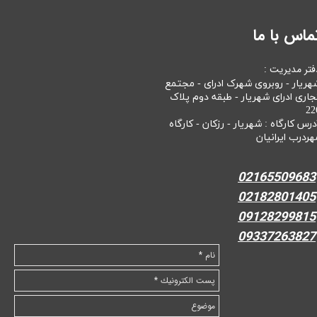
ماس با ما
فتر مدیریت :
هریار - روبروی شهرک ادرای - مجتمع
جاری ادرای شهریار - طبقه دوم پلاک
22
درس کارگاه : شهریار - رزکان - کارگاه
هردرب ایرانیان
02165509683
02182801405
09128299815
09337263827