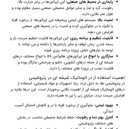
پایداری در محیط های صنعتی:
این اپراتورها در برابر حرارت بالا،
رطوبت، گرد و غبار و سایر عوامل محیطی صنعتی بسیار مقاوم بوده و
طول عمر بالایی دارند.
امنیت بالا:
سیستم های ایمنی پیشرفته این اپراتورها، از برخورد افراد
یا اشیاء با در جلوگیری کرده و امنیت را در محیط های صنعتی
افزایش می دهند.
قابلیت تنظیم و برنامه ریزی:
این اپراتورها قابلیت تنظیم سرعت باز و
بسته شدن، زمان توقف و سایر پارامترها را داشته و می توانند با
توجه به نیازهای خاص پروژه برنامه ریزی شوند.
سازگاری با انواع در:
اپراتورهای هالوکس X4 با انواع مختلف درهای
شیشه ای از جمله درهای کشویی، تاشو و چرخشی سازگار بوده و
قابلیت نصب در پروژه های مختلف را دارند.
اهمیت استفاده از در اتوماتیک شیشه ای در پتروشیمی
در پتروشیمی ها، به دلیل تردد زیاد تجهیزات و مواد شیمیایی، استفاده از
درهای اتوماتیک شیشه ای از اهمیت بالایی برخوردار است. این درها علاوه بر
افزایش سرعت تردد، مزایای زیر را نیز به همراه دارند:
بهبود ایمنی:
جلوگیری از برخورد افراد با در و کاهش احتمال آسیب
دیدگی
کنترل بهتر دما و رطوبت:
حفظ شرایط محیطی مناسب در بخش
های مختلف پتروشیمی