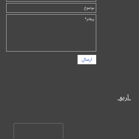
ارسال
آریو