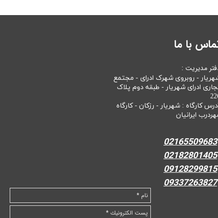
ماس با ما
فتر مدیریت :
هریار - روبروی شهرک ادرای - مجتمع
جاری ادرای شهریار - طبقه دوم پلاک
22
درس کارگاه : شهریار - رزکان - کارگاه
هردرب ایرانیان
02165509683
02182801405
09128299815
09337263827