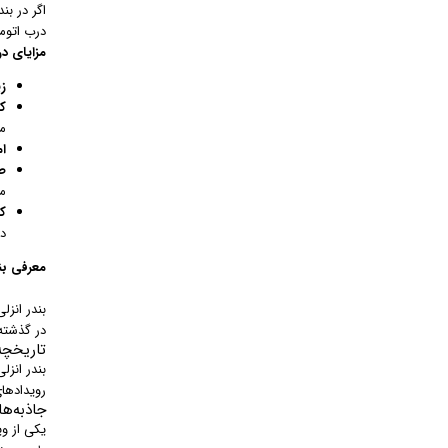
اگر در بن
درب اتوما
مزایای د
ز
ک
م
ا
ص
م
ک
د
معرفی بند
بندر انز
در گذشته
تاریخچه
بندر انزل
رویدادها
جاذبه‌ه
یکی از وی