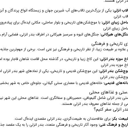
در انزلی هستند.
لاب انزلی:
یکی از بزرگ‌ترین تالاب‌های آب شیرین جهان و زیستگاه انواع پرندگان و آب
لاب انزلی
احل زیبای انزلی:
با موج‌شکن‌های تاریخی و بلوار ساحلی، مکانی ایده‌آل برای پیاده‌ر
احل زیبای انزلی
نگل‌های هیرکانی:
جنگل‌های انبوه و سرسبز هیرکانی در اطراف بندر انزلی، فضایی آرام 
ای تاریخی و فرهنگی
ی علاوه بر طبیعت زیبا، از نظر تاریخی و فرهنگی نیز غنی است. برخی از مهم‌ترین جاذبه‌
خ موزه بندر انزلی:
این کاخ زیبا و تاریخی، در گذشته محل اقامت شاهان قاجار بوده ا
خ موزه بندر انزلی
وج‌شکن بندر انزلی:
این موج‌شکن قدیمی و تاریخی، یکی از نمادهای شهر بندر انزلی ا
وج‌شکن بندر انزلی
انه‌های قدیمی:
خانه‌های قدیمی با معماری سنتی گیلانی، جلوه‌ای خاص به شهر بخشیده
ستی و غذاهای محلی
تی بندر انزلی شامل گلیم‌بافی، حصیربافی و سفالگری است. غذاهای محلی این شهر نیز ب
می از جمله غذاهای معروف بندر انزلی هستند.
ندر انزلی سفر کنیم؟
بیعت بکر:
برای علاقه‌مندان به طبیعت‌گردی، بندر انزلی مقصدی ایده‌آل است.
اریخ و فرهنگ غنی:
وجود آثار تاریخی و فرهنگی متعدد، بندر انزلی را به یک مقصد جذا