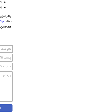
ت
ا
بندر انز
نوفاد
مرک
همچنین 
ا