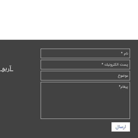
آریو
ارسال