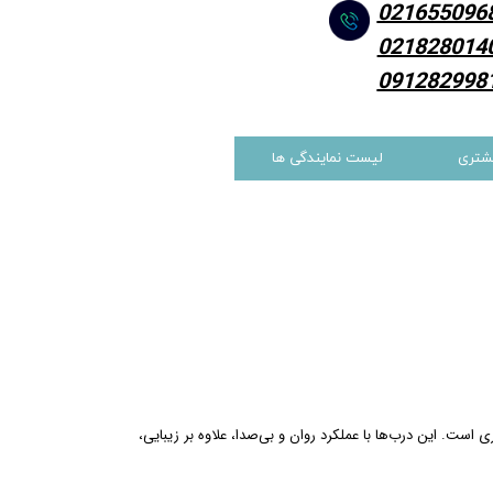
021655096
021828014
091282998
شتری
لیست نمایندگی ها
ست. این درب‌ها با عملکرد روان و بی‌صدا، علاوه بر زیبایی،