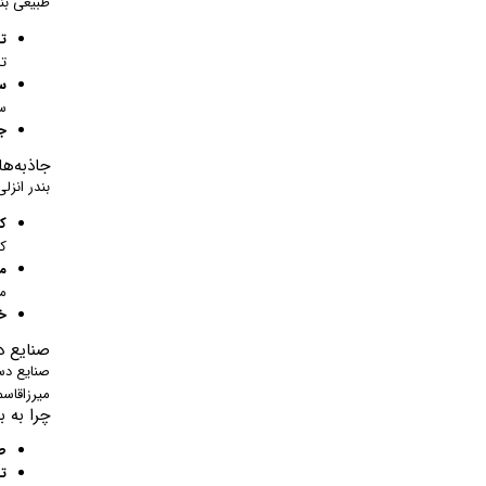
طبیعی بن
تا
تا
س
س
ج
جاذبه‌ه
بندر انزل
کا
کا
م
م
خ
صنایع د
صنایع دس
میرزاقاس
چرا به ب
ط
ت