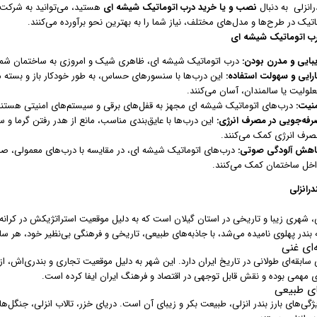
درانزلی به دنبال
نصب و یا خرید درب اتوماتیک شیشه ای
هستید، می‌توانید به شرکت‌ها
تیک در طرح‌ها و مدل‌های مختلف، نیاز شما را به بهترین نحو برآورده می‌کنند.
رب اتوماتیک شیشه ای
یبایی و مدرن بودن:
درب اتوماتیک شیشه ای، ظاهری شیک و امروزی به ساختمان شما م
ارایی و سهولت استفاده:
این درب‌ها با سنسورهای حساس، به طور خودکار باز و بسته می‌
علولیت یا سالمندان، آسان می‌کنند.
منیت:
درب‌های اتوماتیک شیشه ای مجهز به قفل‌های برقی و سیستم‌های امنیتی هستند که
رفه‌جویی در مصرف انرژی:
این درب‌ها با عایق‌بندی مناسب، مانع از هدر رفتن گرما و 
صرف انرژی کمک می‌کنند.
اهش آلودگی صوتی:
درب‌های اتوماتیک شیشه ای، در مقایسه با درب‌های معمولی، صدای
اخل ساختمان کمک می‌کنند.
رانزلی
لی، شهری زیبا و تاریخی در استان گیلان است که به دلیل موقعیت استراتژیکش در کرانه
 بندر پهلوی نامیده می‌شد، با جاذبه‌های طبیعی، تاریخی و فرهنگی بی‌نظیر خود، هر س
‌ای غنی
ی سابقه‌ای طولانی در تاریخ ایران دارد. این شهر به دلیل موقعیت تجاری و بندری‌اش، ا
ی مهمی بوده و نقش قابل توجهی در اقتصاد و فرهنگ ایران ایفا کرده است.
ای طبیعی
ژگی‌های بارز بندر انزلی، طبیعت بکر و زیبای آن است. دریای خزر، تالاب انزلی، جنگل‌ه