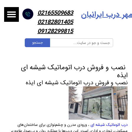
هر درب ایرانیا
ن
02165509683
02182801405
09128299815
جستجو
​ نصب و فروش درب اتوماتیک شیشه ای
ایذه ​
نصب و فروش درب اتوماتیک شیشه ای ایذه
درب اتوماتیک شیشه ای
، ورودی مدرن و چشم‌نوازی برای ساختمان‌های
مسکونی، تجاری و اداری است. این درب‌ها با عملکرد روان و بی‌صدا، علاوه بر