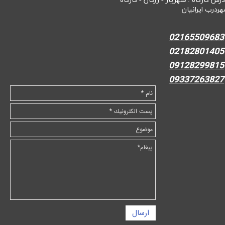
درس کارگاه : شهریار - رزکان - کارگاه
هردرب ایرانیان
02165509683
02182801405
09128299815
09337263827
ارسال